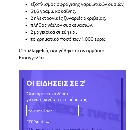
εξοπλισμός σφράγισης ναρκωτικών ουσιών,
51,6 γραμμ. κοκαΐνης,
2 ηλεκτρονικές ζυγαριές ακριβείας,
πλήθος νάιλον συσκευασιών,
2 μαγειρικά σκεύη και
το χρηματικό ποσό των 1.000 ευρώ.
Ο συλληφθείς οδηγήθηκε στον αρμόδιο
Εισαγγελέα.
ΟΙ ΕΙΔΗΣΕΙΣ ΣΕ 2'
Όσα πρέπει να ξέρετε
για να ξεκινήσετε τη μέρα σας.
* Με την εγγραφή σας στο newsletter του Dnews,