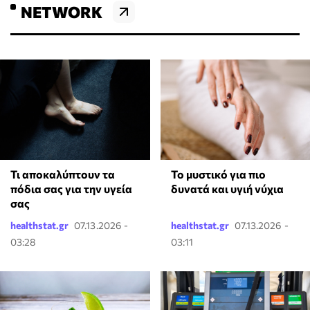
NETWORK
Τι αποκαλύπτουν τα
Το μυστικό για πιο
πόδια σας για την υγεία
δυνατά και υγιή νύχια
σας
healthstat.gr
07.13.2026 -
healthstat.gr
07.13.2026 -
03:28
03:11