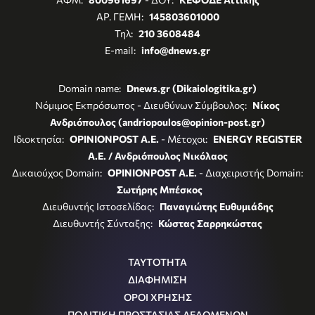
ΑΡ. ΓΕΜΗ:
145803601000
Τηλ:
210 3608484
E-mail:
info@dnews.gr
Domain name:
Dnews.gr (Dikaiologitika.gr)
Νόμιμος Εκπρόσωπος - Διευθύνων Σύμβουλος:
Νίκος
Ανδριόπουλος (andriopoulos@opinion-post.gr)
Ιδιοκτησία:
OPINIONPOST A.E.
- Μέτοχοι:
ENERGY REGISTER
Α.Ε. / Ανδριόπουλος Νικόλαος
Δικαιούχος Domain:
OPINIONPOST A.E.
- Διαχειριστής Domain:
Σωτήρης Μπέσκος
Διευθυντής Ιστοσελίδας:
Παναγιώτης Ευθυμιάδης
Διευθυντής Σύνταξης:
Κώστας Σαρρηκώστας
ΤΑΥΤΟΤΗΤΑ
ΔΙΑΦΗΜΙΣΗ
ΟΡΟΙ ΧΡΗΣΗΣ
ΠΟΛΙΤΙΚΗ ΠΡΟΣΤΑΣΙΑΣ ΔΕΔΟΜΕΝΩΝ