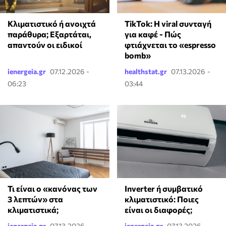
Κλιματιστικό ή ανοιχτά
TikTok: Η viral συνταγή
παράθυρα; Εξαρτάται,
για καφέ - Πώς
απαντούν οι ειδικοί
φτιάχνεται το «espresso
bomb»
ienergeia.gr
07.12.2026 -
healthstat.gr
07.13.2026 -
06:23
03:44
Τι είναι ο «κανόνας των
Inverter ή συμβατικό
3 λεπτών» στα
κλιματιστικό: Ποιες
κλιματιστικά;
είναι οι διαφορές;
ienergeia.gr
07.13.2026 -
ienergeia.gr
07.13.2026 -