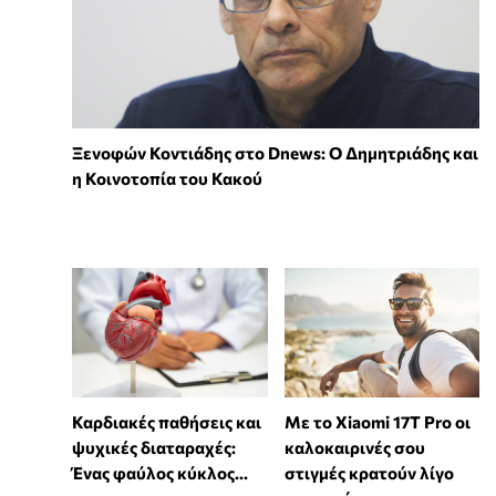
Ξενοφών Κοντιάδης στο Dnews: Ο Δημητριάδης και
η Κοινοτοπία του Κακού
Καρδιακές παθήσεις και
Με το Xiaomi 17T Pro οι
ψυχικές διαταραχές:
καλοκαιρινές σου
Ένας φαύλος κύκλος...
στιγμές κρατούν λίγο