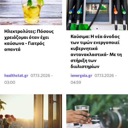
Ηλεκτρολύτες: Πόσους
Καύσιμα: Η νέα άνοδος
χρειάζομαι όταν έχει
των τιμών ενεργοποιεί
καύσωνα - Γιατρός
κυβερνητικά
απαντά
αντανακλαστικά- Με τη
στήριξη των
διυλιστηρίων
healthstat.gr
07.13.2026 -
ienergeia.gr
07.13.2026 -
03:00
04:59