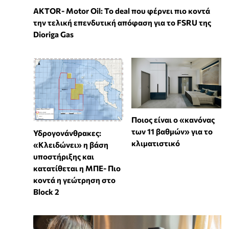
ΑKTOR- Motor Oil: Το deal που φέρνει πιο κοντά
την τελική επενδυτική απόφαση για το FSRU της
Dioriga Gas
Ποιος είναι ο «κανόνας
των 11 βαθμών» για το
Υδρογονάνθρακες:
κλιματιστικό
«Κλειδώνει» η βάση
υποστήριξης και
κατατίθεται η ΜΠΕ- Πιο
κοντά η γεώτρηση στο
Block 2