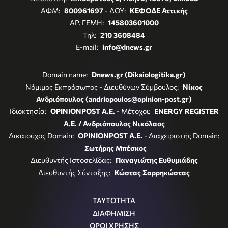
ΑΦΜ:
800961697
- ΔΟΥ:
ΚΕΦΟΔΕ Αττικής
ΑΡ. ΓΕΜΗ:
145803601000
Τηλ:
210 3608484
E-mail:
info@dnews.gr
Domain name:
Dnews.gr (Dikaiologitika.gr)
Νόμιμος Εκπρόσωπος - Διευθύνων Σύμβουλος:
Νίκος
Ανδριόπουλος (andriopoulos@opinion-post.gr)
Ιδιοκτησία:
OPINIONPOST A.E.
- Μέτοχοι:
ENERGY REGISTER
Α.Ε. / Ανδριόπουλος Νικόλαος
Δικαιούχος Domain:
OPINIONPOST A.E.
- Διαχειριστής Domain:
Σωτήρης Μπέσκος
Διευθυντής Ιστοσελίδας:
Παναγιώτης Ευθυμιάδης
Διευθυντής Σύνταξης:
Κώστας Σαρρηκώστας
ΤΑΥΤΟΤΗΤΑ
ΔΙΑΦΗΜΙΣΗ
ΟΡΟΙ ΧΡΗΣΗΣ