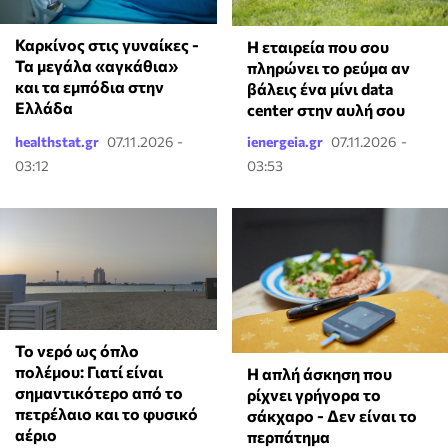
Καρκίνος στις γυναίκες -
Η εταιρεία που σου
Τα μεγάλα «αγκάθια»
πληρώνει το ρεύμα αν
και τα εμπόδια στην
βάλεις ένα μίνι data
Ελλάδα
center στην αυλή σου
healthstat.gr
07.11.2026 -
ienergeia.gr
07.11.2026 -
03:12
03:53
Το νερό ως όπλο
πολέμου: Γιατί είναι
Η απλή άσκηση που
σημαντικότερο από το
ρίχνει γρήγορα το
πετρέλαιο και το φυσικό
σάκχαρο - Δεν είναι το
αέριο
περπάτημα