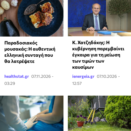
Κ. Χατζηδάκης: Η
Παραδοσιακός
κυβέρνηση παρεμβαίνει
μουσακάς: Η αυθεντική
έγκαιρα για τη μείωση
ελληνική συνταγή που
των τιμών των
θα λατρέψετε
καυσίμων
healthstat.gr
07.11.2026 -
ienergeia.gr
07.10.2026 -
03:29
12:57