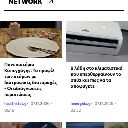
NETWORK
Πανεπιστήμιο
8 λάθη στο κλιματιστικό
Κοπεγχάγης: Το προφίλ
που υπερθερμαίνουν το
των ατόμων με
σπίτι και πώς να τα
διατροφικές διαταραχές
αποφύγετε
- Οι αδιάγνωστες
περιπτώσεις
healthstat.gr
07.11.2026 -
ienergeia.gr
07.11.2026 -
05:15
03:52