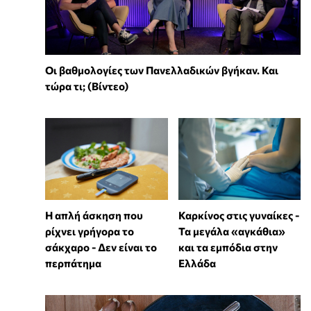
Οι βαθμολογίες των Πανελλαδικών βγήκαν. Και
τώρα τι; (Βίντεο)
Η απλή άσκηση που
Καρκίνος στις γυναίκες -
ρίχνει γρήγορα το
Τα μεγάλα «αγκάθια»
σάκχαρο - Δεν είναι το
και τα εμπόδια στην
περπάτημα
Ελλάδα