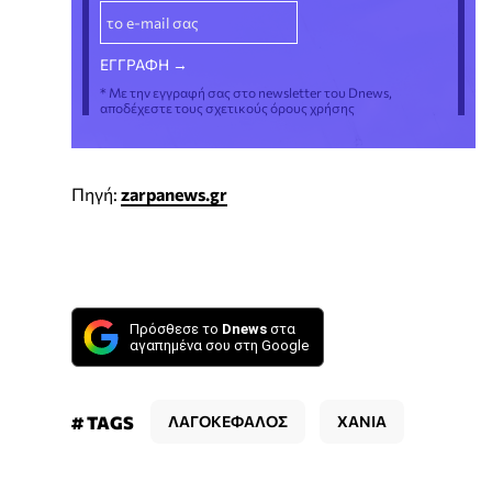
* Με την εγγραφή σας στο newsletter του Dnews,
αποδέχεστε τους σχετικούς όρους χρήσης
Πηγή:
zarpanews.gr
Πρόσθεσε το
Dnews
στα
αγαπημένα σου στη Google
# TAGS
ΛΑΓΟΚΕΦΑΛΟΣ
ΧΑΝΙΑ