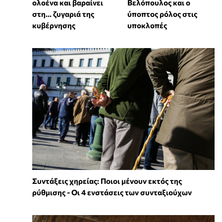
ολοένα και βαραίνει
Βελόπουλος και ο
στη… ζυγαριά της
ύποπτος ρόλος στις
κυβέρνησης
υποκλοπές
Συντάξεις χηρείας: Ποιοι μένουν εκτός της
ρύθμισης - Οι 4 ενστάσεις των συνταξιούχων