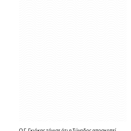
Ο Γ. Γκιόκας τόνισε ότι η Σύνοδος αποσκοπεί