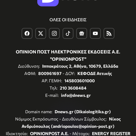
ΟΛΕΣ ΟΙ ΕΙΔΗΣΕΙΣ
ΟΠΙΝΙΟΝ ΠΟΣΤ ΗΛΕΚΤΡΟΝΙΚΕΣ ΕΚΔΟΣΕΙΣ Α.Ε.
"OPINIONPOST"
Διεύθυνση:
Ιπποκράτους 2, Αθήνα, 10679, Ελλάδα
ΑΦΜ:
800961697
- ΔΟΥ:
ΚΕΦΟΔΕ Αττικής
ΑΡ. ΓΕΜΗ:
145803601000
Τηλ:
210 3608484
E-mail:
info@dnews.gr
Domain name:
Dnews.gr (Dikaiologitika.gr)
Νόμιμος Εκπρόσωπος - Διευθύνων Σύμβουλος:
Νίκος
Ανδριόπουλος (andriopoulos@opinion-post.gr)
Ιδιοκτησία:
OPINIONPOST A.E.
- Μέτοχοι:
ENERGY REGISTER