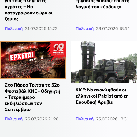
για τους πληγέντες
εργασίας θυσιάζεται στη
αγρότες – Να
λογική του κέρδους»
καταγραφούν τώρα οι
ζημιές
Πολιτική
31.07.2026 15:22
Πολιτική
28.07.2026 18:54
Στο Πάρκο Τρίτση το 52ο
ΚΚΕ: Να ανακληθούν οι
Φεστιβάλ ΚΝΕ - Οδηγητή
ελληνικοί Patriot από τη
– Τετραήμερο
Σαουδική Αραβία
εκδηλώσεων τον
Σεπτέμβριο
Πολιτική
26.07.2026 21:28
Πολιτική
25.07.2026 12:31