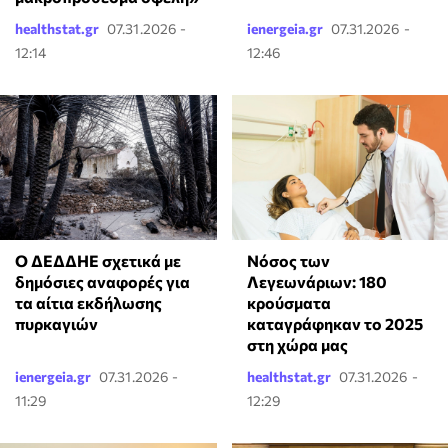
healthstat.gr
07.31.2026 -
ienergeia.gr
07.31.2026 -
12:14
12:46
Ο ΔΕΔΔΗΕ σχετικά με
Νόσος των
δημόσιες αναφορές για
Λεγεωνάριων: 180
τα αίτια εκδήλωσης
κρούσματα
πυρκαγιών
καταγράφηκαν το 2025
στη χώρα μας
ienergeia.gr
07.31.2026 -
healthstat.gr
07.31.2026 -
11:29
12:29