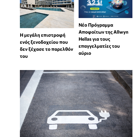
Νέο Πρόγραμμα
Αποφοίτων της Allwyn
Η μεγάλη επιστροφή
Hellas για τους
ενός ξενοδοχείου που
επαγγελματίες του
δεν ξέχασε το παρελθόν
αύριο
του