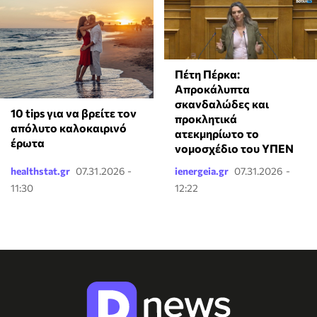
Πέτη Πέρκα:
Απροκάλυπτα
σκανδαλώδες και
10 tips για να βρείτε τον
προκλητικά
απόλυτο καλοκαιρινό
ατεκμηρίωτο το
έρωτα
νομοσχέδιο του ΥΠΕΝ
healthstat.gr
07.31.2026 -
ienergeia.gr
07.31.2026 -
11:30
12:22