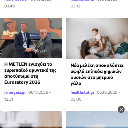
03:49
03:12
Η METLEN ενισχύει το
Νέα μελέτη αποκαλύπτει
ευρωπαϊκό αμυντικό της
υψηλά επίπεδα χημικών
αποτύπωμα στη
ουσιών στο μητρικό
Eurosatory 2026
γάλα
ienergeia.gr
06.17.2026 -
healthstat.gr
06.18.2026 -
12:31
03:00
×