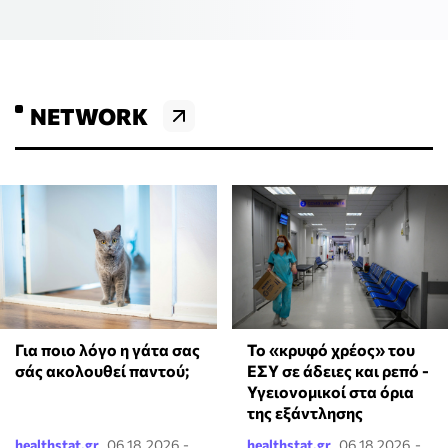
NETWORK
Για ποιο λόγο η γάτα σας
Το «κρυφό χρέος» του
σάς ακολουθεί παντού;
ΕΣΥ σε άδειες και ρεπό -
Υγειονομικοί στα όρια
της εξάντλησης
healthstat.gr
06.18.2026 -
healthstat.gr
06.18.2026 -