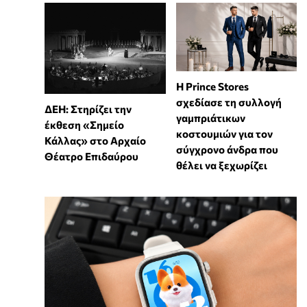
Η Prince Stores
σχεδίασε τη συλλογή
ΔΕΗ: Στηρίζει την
γαμπριάτικων
έκθεση «Σημείο
κοστουμιών για τον
Κάλλας» στο Αρχαίο
σύγχρονο άνδρα που
Θέατρο Επιδαύρου
θέλει να ξεχωρίζει