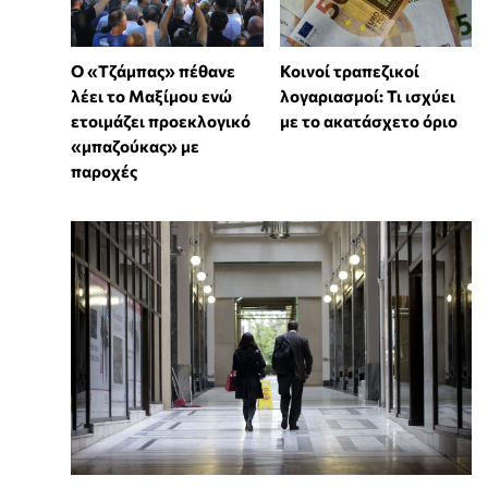
Ο «Τζάμπας» πέθανε
Κοινοί τραπεζικοί
λέει το Μαξίμου ενώ
λογαριασμοί: Τι ισχύει
ετοιμάζει προεκλογικό
με το ακατάσχετο όριο
«μπαζούκας» με
παροχές