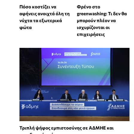
Πόσο κοστίζει να
Φρένο στο
αφήνεις ανοιχτά όλη τη
greenwashing: Τι δεν θα
νύχτα τα εξωτερικά
μπορούν πλέον να
φώτα
ισχυρίζονται οι
επιχειρήσεις
Τριπλή ψήφος εμπιστοσύνης σε ΑΔΜΗΕ και