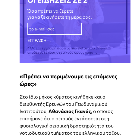
Όσα πρέπει να ξέρετε
για να ξεκινήσετε τη μέρα σας.
* Με την εγγραφή σας στο newsletter του Dnews,
αποδέχεστε τους σχετικούς όρους χρήσης
«Πρέπει να περιμένουμε τις επόμενες
ώρες»
Στο ίδιο μήκος κύματος κινήθηκε και ο
διευθυντής Ερευνών του Γεωδυναμικού
Ινστιτούτου,
Αθανάσιος Γκανάς
, ο οποίος
επισήμανε ότι ο σεισμός εντάσσεται στη
φυσιολογική σεισμική δραστηριότητα του
νοτιοδυτικού τμήματος του ελληνικού τόξου.