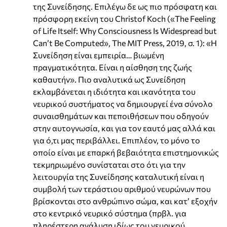
της Συνείδησης. Επιλέγω δε ως πιο πρόσφατη και
πρόσφορη εκείνη του Christof Koch («The Feeling
of Life Itself: Why Consciousness Is Widespread but
Can’t Be Computed», The MIT Press, 2019, σ. 1): «Η
Συνείδηση είναι εμπειρία… βιωμένη
πραγματικότητα. Είναι η αίσθηση της ζωής
καθαυτήν». Πιο αναλυτικά ως Συνείδηση
εκλαμβάνεται η ιδιότητα και ικανότητα του
νευρικού συστήματος να δημιουργεί ένα σύνολο
συναισθημάτων και πεποιθήσεων που οδηγούν
στην αυτογνωσία, και για τον εαυτό μας αλλά και
για ό,τι μας περιβάλλει. Επιπλέον, το μόνο το
οποίο είναι με επαρκή βεβαιότητα επιστημονικώς
τεκμηριωμένο συνίσταται στο ότι για την
λειτουργία της Συνείδησης καταλυτική είναι η
συμβολή των τεράστιου αριθμού νευρώνων που
βρίσκονται στο ανθρώπινο σώμα, και κατ’ εξοχήν
στο κεντρικό νευρικό σύστημα (πρβλ. για
πληρέστερη ανάλυση ιδίως του νευρικού