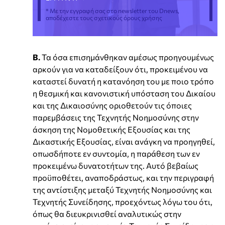
* Με την εγγραφή σας στο newsletter του Dnews,
αποδέχεστε τους σχετικούς όρους χρήσης
Β.
Τα όσα επισημάνθηκαν αμέσως προηγουμένως
αρκούν για να καταδείξουν ότι, προκειμένου να
καταστεί δυνατή η κατανόηση του με ποιο τρόπο
η θεσμική και κανονιστική υπόσταση του Δικαίου
και της Δικαιοσύνης οριοθετούν τις όποιες
παρεμβάσεις της Τεχνητής Νοημοσύνης στην
άσκηση της Νομοθετικής Εξουσίας και της
Δικαστικής Εξουσίας, είναι ανάγκη να προηγηθεί,
οπωσδήποτε εν συντομία, η παράθεση των εν
προκειμένω δυνατοτήτων της. Αυτό βεβαίως
προϋποθέτει, αναποδράστως, και την περιγραφή
της αντίστιξης μεταξύ Τεχνητής Νοημοσύνης και
Τεχνητής Συνείδησης, προεχόντως λόγω του ότι,
όπως θα διευκρινισθεί αναλυτικώς στην