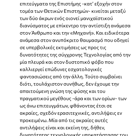
επιτεύγματα της Επιστήμης -κατ’ εξοχήν στον
τομέα των Θετικών Επιστημών- κινείται μεταξύ
των δύο άκρων ενός οιονεί μανιχαϊστικού
διανύσματος με επίκεντρο την αντίστιξη ανάμεσα
στον Άνθρωπο και την «Μηχανή». Και ειδικότερα
ανάμεσα στον ανυπόκριτο θαυμασμό που οδηγεί
σε υπερβολικές εκτιμήσεις ως προς τις
δυνατότητες της σύγχρονης Τεχνολογίας από την
μία πλευρά και στον δυστοπικό φόβο που
καλλιεργεί επώδυνες εσχατολογικές
φαντασιώσεις από την άλλη. Τούτο συμβαίνει
διότι, τουλάχιστον συνήθως, δεν έχουμε την
απαιτούμενη γνώση της φύσης και του
πραγματικού μεγέθους -άρα και των ορίων- των
ως άνω επιτευγμάτων, φθάνοντας έτσι σε
ακραίες, σχεδόν ερασιτεχνικές, αντιλήψεις εν
προκειμένω. Μία από τις ακραίες αυτές
αντιλήψεις είναι και εκείνη της, δήθεν,
δυνατότητας τεχνολογικής υποκατάστασης του