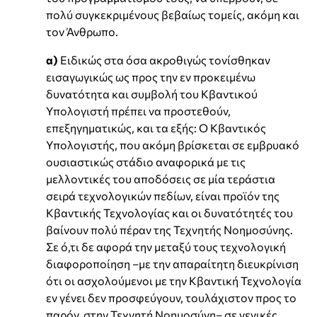
πολύ συγκεκριμένους βεβαίως τομείς, ακόμη και
τον Άνθρωπο.
α)
Ειδικώς στα όσα ακροθιγώς τονίσθηκαν
εισαγωγικώς ως προς την εν προκειμένω
δυνατότητα και συμβολή του Κβαντικού
Υπολογιστή πρέπει να προστεθούν,
επεξηγηματικώς, και τα εξής: Ο Κβαντικός
Υπολογιστής, που ακόμη βρίσκεται σε εμβρυακό
ουσιαστικώς στάδιο αναφορικά με τις
μελλοντικές του αποδόσεις σε μία τεράστια
σειρά τεχνολογικών πεδίων, είναι προϊόν της
Κβαντικής Τεχνολογίας και οι δυνατότητές του
βαίνουν πολύ πέραν της Τεχνητής Νοημοσύνης.
Σε ό,τι δε αφορά την μεταξύ τους τεχνολογική
διαφοροποίηση –με την απαραίτητη διευκρίνιση
ότι οι ασχολούμενοι με την Κβαντική Τεχνολογία
εν γένει δεν προσφεύγουν, τουλάχιστον προς το
παρόν, στην Τεχνητή Νοημοσύνη– σε γενικές