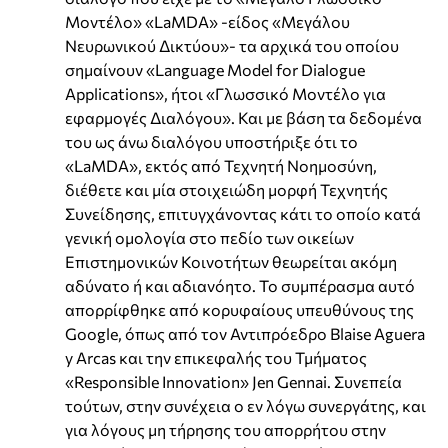
Μοντέλο» «LaMDA» -είδος «Μεγάλου
Νευρωνικού Δικτύου»- τα αρχικά του οποίου
σημαίνουν «Language Model for Dialogue
Applications», ήτοι «Γλωσσικό Μοντέλο για
εφαρμογές Διαλόγου». Και με βάση τα δεδομένα
του ως άνω διαλόγου υποστήριξε ότι το
«LaMDA», εκτός από Τεχνητή Νοημοσύνη,
διέθετε και μία στοιχειώδη μορφή Τεχνητής
Συνείδησης, επιτυγχάνοντας κάτι το οποίο κατά
γενική ομολογία στο πεδίο των οικείων
Επιστημονικών Κοινοτήτων θεωρείται ακόμη
αδύνατο ή και αδιανόητο. Το συμπέρασμα αυτό
απορρίφθηκε από κορυφαίους υπευθύνους της
Google, όπως από τον Αντιπρόεδρο Blaise Aguera
y Arcas και την επικεφαλής του Τμήματος
«Responsible Innovation» Jen Gennai. Συνεπεία
τούτων, στην συνέχεια ο εν λόγω συνεργάτης, και
για λόγους μη τήρησης του απορρήτου στην