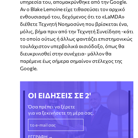
υπηρεσία του, απομακρύνθηκε από την Google.
Αν ο Blake Lemoine είχε τιθασεύσει τον αρχικό
ενθουσιασμό του, δεχόμενος ότι το «LaMDA»
διέθετε Τεχνητή Νοημοσύνη που βρίσκεται ένα,
μόλις, βήμα πριν από την Τεχνητή Συνείδηση -κάτι
το οποίο ούτως ή άλλως φαντάζει επιστημονικώς
τουλάχιστον υπερβολικά αισιόδοξο, όπως θα
διευκρινισθεί στην συνέχεια- μάλλον θα
παρέμενε έως σήμερα σημαίνον στέλεχος της
Google.
ΟΙ ΕΙΔΗΣΕΙΣ ΣΕ 2'
Όσα πρέπει να ξέρετε
για να ξεκινήσετε τη μέρα σας.