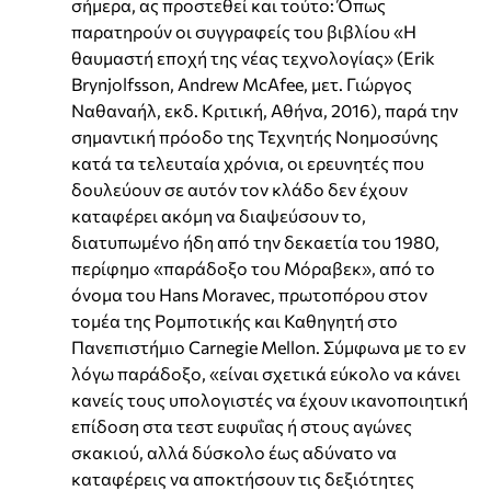
σήμερα, ας προστεθεί και τούτο: Όπως
παρατηρούν οι συγγραφείς του βιβλίου «Η
θαυμαστή εποχή της νέας τεχνολογίας» (Erik
Brynjolfsson, Andrew McAfee, μετ. Γιώργος
Ναθαναήλ, εκδ. Κριτική, Αθήνα, 2016), παρά την
σημαντική πρόοδο της Τεχνητής Νοημοσύνης
κατά τα τελευταία χρόνια, οι ερευνητές που
δουλεύουν σε αυτόν τον κλάδο δεν έχουν
καταφέρει ακόμη να διαψεύσουν το,
διατυπωμένο ήδη από την δεκαετία του 1980,
περίφημο «παράδοξο του Μόραβεκ», από το
όνομα του Hans Moravec, πρωτοπόρου στον
τομέα της Ρομποτικής και Καθηγητή στο
Πανεπιστήμιο Carnegie Mellon. Σύμφωνα με το εν
λόγω παράδοξο, «είναι σχετικά εύκολο να κάνει
κανείς τους υπολογιστές να έχουν ικανοποιητική
επίδοση στα τεστ ευφυΐας ή στους αγώνες
σκακιού, αλλά δύσκολο έως αδύνατο να
καταφέρεις να αποκτήσουν τις δεξιότητες