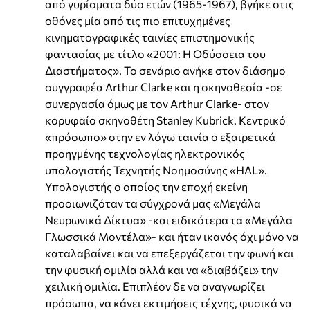
από γυρίσματα δύο ετών (1965-1967), βγήκε στις
οθόνες μία από τις πιο επιτυχημένες
κινηματογραφικές ταινίες επιστημονικής
φαντασίας με τίτλο «2001: Η Οδύσσεια του
Διαστήματος». Το σενάριο ανήκε στον διάσημο
συγγραφέα Arthur Clarke και η σκηνοθεσία -σε
συνεργασία όμως με τον Arthur Clarke- στον
κορυφαίο σκηνοθέτη Stanley Kubrick. Κεντρικό
«πρόσωπο» στην εν λόγω ταινία ο εξαιρετικά
προηγμένης τεχνολογίας ηλεκτρονικός
υπολογιστής Τεχνητής Νοημοσύνης «HAL».
Υπολογιστής ο οποίος την εποχή εκείνη
προοιωνιζόταν τα σύγχρονά μας «Μεγάλα
Νευρωνικά Δίκτυα» -και ειδικότερα τα «Μεγάλα
Γλωσσικά Μοντέλα»- και ήταν ικανός όχι μόνο να
καταλαβαίνει και να επεξεργάζεται την φωνή και
την φυσική ομιλία αλλά και να «διαβάζει» την
χειλική ομιλία. Επιπλέον δε να αναγνωρίζει
πρόσωπα, να κάνει εκτιμήσεις τέχνης, φυσικά να