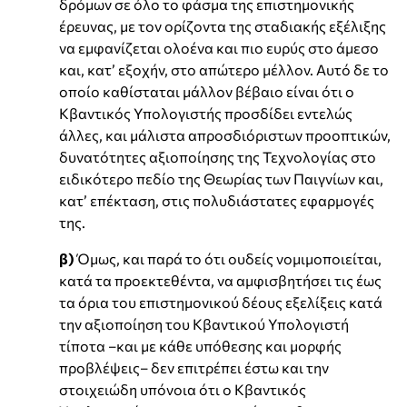
δρόμων σε όλο το φάσμα της επιστημονικής
έρευνας, με τον ορίζοντα της σταδιακής εξέλιξης
να εμφανίζεται ολοένα και πιο ευρύς στο άμεσο
και, κατ’ εξοχήν, στο απώτερο μέλλον. Αυτό δε το
οποίο καθίσταται μάλλον βέβαιο είναι ότι ο
Κβαντικός Υπολογιστής προσδίδει εντελώς
άλλες, και μάλιστα απροσδιόριστων προοπτικών,
δυνατότητες αξιοποίησης της Τεχνολογίας στο
ειδικότερο πεδίο της Θεωρίας των Παιγνίων και,
κατ’ επέκταση, στις πολυδιάστατες εφαρμογές
της.
β)
Όμως, και παρά το ότι ουδείς νομιμοποιείται,
κατά τα προεκτεθέντα, να αμφισβητήσει τις έως
τα όρια του επιστημονικού δέους εξελίξεις κατά
την αξιοποίηση του Κβαντικού Υπολογιστή
τίποτα –και με κάθε υπόθεσης και μορφής
προβλέψεις– δεν επιτρέπει έστω και την
στοιχειώδη υπόνοια ότι ο Κβαντικός