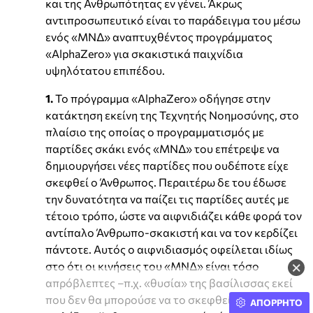
και της Ανθρωπότητας εν γένει. Άκρως
αντιπροσωπευτικό είναι το παράδειγμα του μέσω
ενός «ΜΝΔ» αναπτυχθέντος προγράμματος
«AlphaZero» για σκακιστικά παιχνίδια
υψηλότατου επιπέδου.
1.
Το πρόγραμμα «AlphaZero» οδήγησε στην
κατάκτηση εκείνη της Τεχνητής Νοημοσύνης, στο
πλαίσιο της οποίας ο προγραμματισμός με
παρτίδες σκάκι ενός «ΜΝΔ» του επέτρεψε να
δημιουργήσει νέες παρτίδες που ουδέποτε είχε
σκεφθεί ο Άνθρωπος. Περαιτέρω δε του έδωσε
την δυνατότητα να παίζει τις παρτίδες αυτές με
τέτοιο τρόπο, ώστε να αιφνιδιάζει κάθε φορά τον
αντίπαλο Άνθρωπο-σκακιστή και να τον κερδίζει
πάντοτε. Αυτός ο αιφνιδιασμός οφείλεται ιδίως
×
στο ότι οι κινήσεις του «ΜΝΔ» είναι τόσο
απρόβλεπτες –π.χ. «θυσία» της βασίλισσας εκεί
που δεν θα μπορούσε να το σκεφθεί και να το
ΑΠΟΡΡΗΤΟ