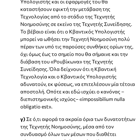
Υπολογιστής και οι εφαρμογές του θα
καταστήσουν εφικτή την μετάβαση της
Τεχνολογίας από το στάδιο της Τεχνητής
Νοημοσύνης σε εκείνο της Τεχνητής Συνείδησης.
Το βέβαιο είναι ότι ο Κβαντικός Υπολογιστής
μπορεί να ωθήσει την Τεχνητή Νοημοσύνη πολύ
πέραν των υπό τις παρούσες συνθήκες ορίων της,
όχι όμως έως το σημείο που θα σήμαινε και την
διάβαση του «Ρουβίκωνα» της Τεχνητής
Συνείδησης. Όλα δείχνουν ότι η Κβαντική
Τεχνολογία και ο Κβαντικός Υπολογιστής
αδυνατούν, εκ φύσεως, να επιτελέσουν μία τέτοια
αποστολή. Οπότε και εδώ ισχύει ο κανόνας –
διεπιστημονικής ισχύος– «impossibilium nulla
obligatio est».
γ)
Σε ό,τι αφορά τα ακραία όρια των δυνατοτήτων
της Τεχνητής Νοημοσύνης, μέσα από τον
συνδυασμό όλων των μέσων που διαθέτει