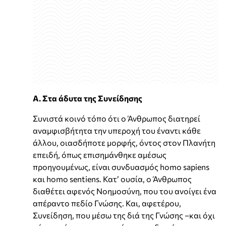
Α. Στα άδυτα της Συνείδησης
Συνιστά κοινό τόπο ότι ο Άνθρωπος διατηρεί
αναμφισβήτητα την υπεροχή του έναντι κάθε
άλλου, οιασδήποτε μορφής, όντος στον Πλανήτη
επειδή, όπως επισημάνθηκε αμέσως
προηγουμένως, είναι συνδυασμός homo sapiens
και homo sentiens. Κατ’ ουσία, ο Άνθρωπος
διαθέτει αφενός Νοημοσύνη, που του ανοίγει ένα
απέραντο πεδίο Γνώσης. Και, αφετέρου,
Συνείδηση, που μέσω της διά της Γνώσης –και όχι