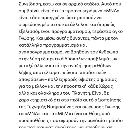
Συνείδηση, έστω και σε αρχικό στάδιο. Αυτό που
συμβαίνει είναι ότι τα προαναφερόμενα «ΜΝΔ»
είναι τόσο προηγμένα ώστε μπορούν να
σωρεύουν, μέσω του κατάλληλου και διαρκώς
εξελισσόμενου προγραμματισμού, τεράστιο όγκο
Γνώσης. Και μέσω αυτής δύνανται, πάντα με τον
κατάλληλο προγραμματισμό και
αναπρογραμματισμό, να βοηθούν τον Άνθρωπο
στην λύση εξαιρετικά δύσκολων προβλημάτων –
μεταξύ άλλων κατά την αναζήτηση μεθόδων
λήψης αποτελεσματικών και αποδοτικών
αποφάσεων– πολλές φορές ύψιστης σημασίας
για το μέλλον και την προοπτική κάθε Χώρας
αλλά και ολόκληρου του Πλανήτη. Είναι δε
χαρακτηριστικό ότι στο πεδίο αυτό αξιοποίησης
της Τεχνητής Νοημοσύνης και σώρευσης Γνώσης
τα «ΜΝΔ» και τα «ΜΓΜ» είναι σε θέση, υπό
προϋποθέσεις που αφορούν την ραγδαία πρόοδο
του προγραμματισμού τους, να υπερβούν, σε