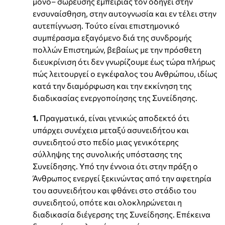
μόνο– σώρευσης εμπειρίας τον οδηγεί στην
ενσυναίσθηση, στην αυτογνωσία και εν τέλει στην
αυτεπίγνωση. Τούτο είναι επιστημονικό
συμπέρασμα εξαγόμενο διά της συνδρομής
πολλών Επιστημών, βεβαίως με την πρόσθετη
διευκρίνιση ότι δεν γνωρίζουμε έως τώρα πλήρως
πώς λειτουργεί ο εγκέφαλος του Ανθρώπου, ιδίως
κατά την διαμόρφωση και την εκκίνηση της
διαδικασίας ενεργοποίησης της Συνείδησης.
1.
Πραγματικά, είναι γενικώς αποδεκτό ότι
υπάρχει συνέχεια μεταξύ ασυνειδήτου και
συνειδητού στο πεδίο μιας γενικότερης
σύλληψης της συνολικής υπόστασης της
Συνείδησης. Υπό την έννοια ότι στην πράξη ο
Άνθρωπος ενεργεί ξεκινώντας από την αφετηρία
του ασυνειδήτου και φθάνει στο στάδιο του
συνειδητού, οπότε και ολοκληρώνεται η
διαδικασία διέγερσης της Συνείδησης. Επέκεινα