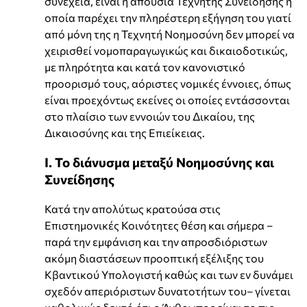
συνέχεια, είναι η απουσία Τεχνητής Συνείδησης η
οποία παρέχει την πληρέστερη εξήγηση του γιατί
από μόνη της η Τεχνητή Νοημοσύνη δεν μπορεί να
χειρισθεί νομοπαραγωγικώς και δικαιοδοτικώς,
με πληρότητα και κατά τον κανονιστικό
προορισμό τους, αόριστες νομικές έννοιες, όπως
είναι προεχόντως εκείνες οι οποίες εντάσσονται
στο πλαίσιο των εννοιών του Δικαίου, της
Δικαιοσύνης και της Επιείκειας.
Ι. Το διάνυσμα μεταξύ Νοημοσύνης και
Συνείδησης
Κατά την απολύτως κρατούσα στις
Επιστημονικές Κοινότητες θέση και σήμερα –
παρά την εμφάνιση και την απροσδιόριστων
ακόμη διαστάσεων προοπτική εξέλιξης του
Κβαντικού Υπολογιστή καθώς και των εν δυνάμει
σχεδόν απεριόριστων δυνατοτήτων του– γίνεται