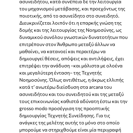
ασυνειδήτου, κατά συνέπεια δε την λειτουργία
του μηχανισμού μετάβασης, και προεχόντως της
ποιοτικής, από το ασυνείδητο στο συνειδητό.
Διευκρινίζεται λοιπόν ότι η επαρκής γνώση της
δομής και της λειτουργίας της Νοημοσύνης, ως
δυναμικού συνόλου γνωστικών δυνατοτήτων που
επιτρέπουν στον Άνθρωπο μεταξύ άλλων να
μαθαίνει, να κατανοεί και περαιτέρω να
δημιουργεί θέσεις, απόψεις και αντιλήψεις, έχει
επιτρέψει την ανάδυση –και μάλιστα με ολοένα
και μεγαλύτερη ένταση– της Τεχνητής
Νοημοσύνης. Όλως αντιθέτως, η άκρως ελλιπής
κατά τ’ ανωτέρω διείσδυση στα arcana του
ασυνειδήτου και του συνειδητού και της μεταξύ
τους επικοινωνίας καθιστά αδύνατη έστω και την
grosso modo προσέγγιση της προοπτικής
δημιουργίας Τεχνητής Συνείδησης. Για τις
ανάγκες της μελέτης αυτής το μόνο στο οποίο
μπορούμε να στηριχθούμε είναι μία περιγραφή