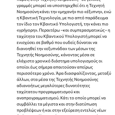
γραμμές μπορεί να υποστηριχθεί ότι η Τεχνητή
Νοημοσύνη κάνει την «μηχανή» πιο «έξυπνη», ενώ
η Κβαντική Τεχνολογία, με πιο απτό παράδειγμα
τον ίδιο τον Κβαντικό Υπολογιστή, την κάνει πιο
«γρήγορη». Περαιτέρω –και συμπερασματικώς– η
ταχύτητα του Κβαντικού Υπολογιστή μπορεί να
ενισχύσει σε βαθμό που ουδείς δύναται να
διανοηθεί την «εξυπνάδα» των μέσων της
Τεχνητής Νοημοσύνης, κάνοντας μέσα σε
ελάχιστο χρονικό διάστημα υπολογισμούς οι
οποίοι έως σήμερα απαιτούσαν απείρως
περισσότερο χρόνο. Άρα διασφαλίζοντας, μεταξύ
άλλων, στα μέσα της Τεχνητής Νοημοσύνης
αδιανοήτως μεγαλύτερες δυνατότητες
ταχύτατου προγραμματισμού και
αναπρογραμματισμού. Κάτι το οποίο μπορεί να
συμβάλλει τα μέγιστα και στην διατύπωση
προβλέψεων ή και στην εξεύρεση εντελώς νέων