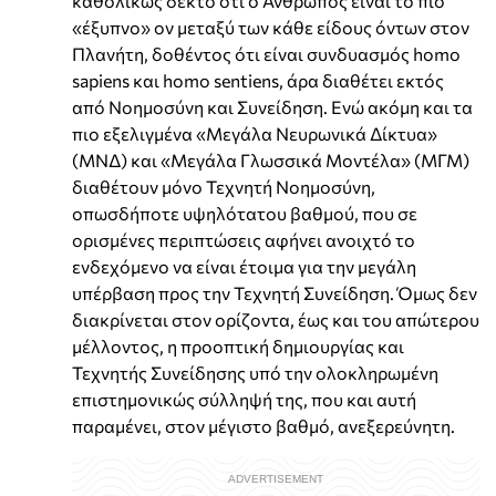
καθολικώς δεκτό ότι ο Άνθρωπος είναι το πιο
«έξυπνο» ον μεταξύ των κάθε είδους όντων στον
Πλανήτη, δοθέντος ότι είναι συνδυασμός homo
sapiens και homo sentiens, άρα διαθέτει εκτός
από Νοημοσύνη και Συνείδηση. Ενώ ακόμη και τα
πιο εξελιγμένα «Μεγάλα Νευρωνικά Δίκτυα»
(ΜΝΔ) και «Μεγάλα Γλωσσικά Μοντέλα» (ΜΓΜ)
διαθέτουν μόνο Τεχνητή Νοημοσύνη,
οπωσδήποτε υψηλότατου βαθμού, που σε
ορισμένες περιπτώσεις αφήνει ανοιχτό το
ενδεχόμενο να είναι έτοιμα για την μεγάλη
υπέρβαση προς την Τεχνητή Συνείδηση. Όμως δεν
διακρίνεται στον ορίζοντα, έως και του απώτερου
μέλλοντος, η προοπτική δημιουργίας και
Τεχνητής Συνείδησης υπό την ολοκληρωμένη
επιστημονικώς σύλληψή της, που και αυτή
παραμένει, στον μέγιστο βαθμό, ανεξερεύνητη.