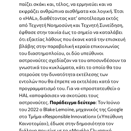
παίζει σκάκι και, τέλος, να ερμηνεύει και να
εκφράζει ανθρώπινα αισθήματα και λογική. Έτσι
ο «HAL», διαθέτοντας κατ’ αποτέλεσμα εκτός
από Τεχνητή Νοημοσύνη και Τεχνητή Συνείδηση,
έφθασε στην ταινία έως το σημείο να καταλάβει
ότι εξαιτίας λάθους που έκανε κατά την επισκευή
βλάβης στην παραβολική κεραία επικοινωνίας
του διαστημοπλοίου, οι δύο υπεύθυνοι
αστροναύτες σχεδίαζαν να του αποσυνδέσουν τα
γνωστικά του κυκλώματα, κάτι το οποίο θα του
στερούσε την δυνατότητα εκτέλεσης των
εντολών που θα έπρεπε να εκτελέσει κατά τον
προγραμματισμό του. Για να «προστατευθεί» ο
HAL «αποφάσισε» να σκοτώσει τους
αστροναύτες.
Παράδειγμα δεύτερο
: Τον Ιούνιο
του 2022 ο Blake Lemoine, μηχανικός της Google
στο Τμήμα «Responsible Innovation» («Υπεύθυνη
Καινοτομία»), έδωσε στην δημοσιότητα τον
διάλογο που είχε με το «Μεγάλο Γλωσσικό