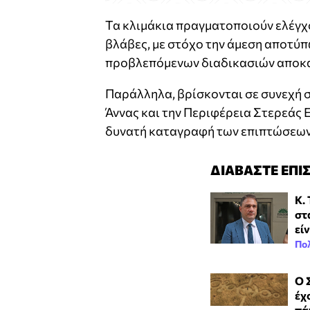
Τα κλιμάκια πραγματοποιούν ελέγχο
βλάβες, με στόχο την άμεση αποτύπ
προβλεπόμενων διαδικασιών αποκα
Παράλληλα, βρίσκονται σε συνεχή σ
Άννας και την Περιφέρεια Στερεάς 
δυνατή καταγραφή των επιπτώσεων 
ΔΙΑΒΑΣΤΕ ΕΠΙ
Κ.
στ
εί
Πολ
Ο 
έχ
πά