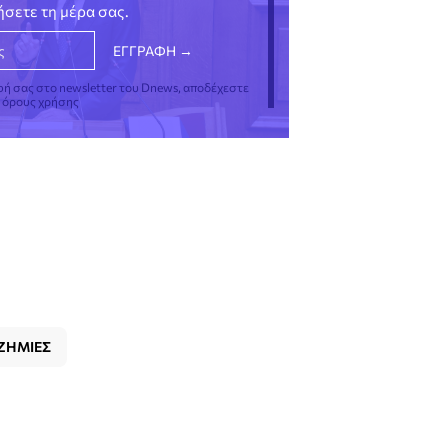
νήσετε τη μέρα σας.
φή σας στο newsletter του Dnews, αποδέχεστε
ς όρους χρήσης
ΖΗΜΙΕΣ