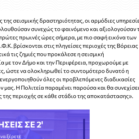
ης της σεισμικής δραστηριότητας, οι αρμόδιες υπηρεσί
κολουθούσαν συνεχώς το φαινόμενο και αξιολογούσαν 
πρώτες πρωινές ώρες σήμερα, με πιο σαφή εικόνα των
Ε.Φ.Κ. βρίσκονται στις πληγείσες περιοχές της Βόρειας
κά τις ζημιές που προκάλεσε η σεισμική
α με τον Δήμο και την Περιφέρεια, προχωρούμε με
ες, ώστε να ολοκληρωθεί το συντομότερο δυνατό η
ενεργοποιηθούν όλες οι προβλεπόμενες διαδικασίες
 μας. Η Πολιτεία παραμένει παρούσα και θα συνεχίσε
ς της περιοχής σε κάθε στάδιο της αποκατάστασης».
ΗΣΕΙΣ ΣΕ 2'
να ξέρετε