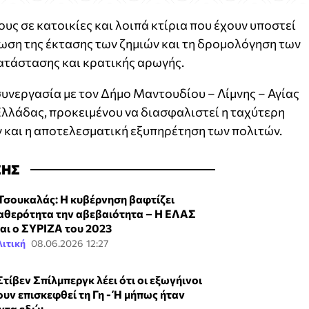
υς σε κατοικίες και λοιπά κτίρια που έχουν υποστεί
ωση της έκτασης των ζημιών και τη δρομολόγηση των
τάστασης και κρατικής αρωγής.
υνεργασία με τον Δήμο Μαντουδίου – Λίμνης – Αγίας
Ελλάδας, προκειμένου να διασφαλιστεί η ταχύτερη
και η αποτελεσματική εξυπηρέτηση των πολιτών.
ΣΗΣ
 Τσουκαλάς: Η κυβέρνηση βαφτίζει
αθερότητα την αβεβαιότητα – Η ΕΛΑΣ
ναι ο ΣΥΡΙΖΑ του 2023
ιτική
08.06.2026 12:27
Στίβεν Σπίλμπεργκ λέει ότι οι εξωγήινοι
ουν επισκεφθεί τη Γη - Ή μήπως ήταν
ντα εδώ;