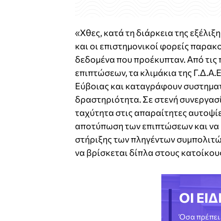
«Χθες, κατά τη διάρκεια της εξέλιξ
και οι επιστημονικοί φορείς παρα
δεδομένα που προέκυπταν. Από τις 
επιπτώσεων, τα κλιμάκια της Γ.Δ.Α.
Εύβοιας και καταγράφουν συστηματι
δραστηριότητα. Σε στενή συνεργασί
ταχύτητα στις απαραίτητες αυτοψί
αποτύπωση των επιπτώσεων και να 
στήριξης των πληγέντων συμπολιτών
να βρίσκεται δίπλα στους κατοίκου
ΟΙ ΕΙΔ
Όσα πρέπει 