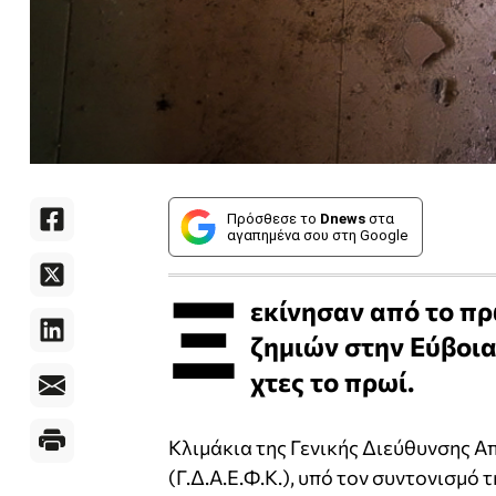
Πρόσθεσε το
Dnews
στα
αγαπημένα σου στη Google
Ξ
εκίνησαν από το πρ
ζημιών στην Εύβοια
χτες το πρωί.
Κλιμάκια της Γενικής Διεύθυνσης
(Γ.Δ.Α.Ε.Φ.Κ.), υπό τον συντονισμ