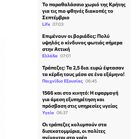
Το παραθαλάσσιο χωριό της Κρήτης
για τις πιο φθηνές διακοπές το
Σεπτέμβριο
Life
07:03
Επιμένουν οι βοριάδες: Πολύ
υψηλός ο κίνδυνος φωτιάς σήμερα
στην Αττική
Ελλάδα
07:01
Τράπεζες: Τα 2,5 δισ. ευρώ έφτασαν
τα κέρδη τους μέσα σε ένα εξάμηνο!
Παιχνίδια Εξουσίας
06:45
1566 και στο κινητό: Η εφαρμογή
για άμεση εξυπηρέτηση και
πρόσβαση στις υπηρεσίες υγείας
Υγεία
06:37
Οι τράπεζες κολυμπούν στα
δισεκατομμύρια, οι πολίτες
πνίγονται στα χρέη