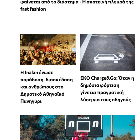
φαίνεται από το διάστημα - Η σκοτεινή πλευρά της
fast fashion
Η Inalan ένωσε
EKO Charge&Go: Όταν η
παράδοση, διασκέδαση
δημόσια φόρτιση
και ανθρώπους στο
γίνεται πραγματική
Δημοτικό Αθηναϊκό
λύση για τους οδηγούς
Πανηγύρι