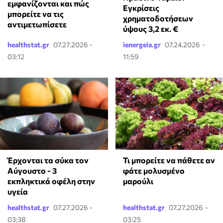
εμφανίζονται και πώς
Εγκρίσεις
μπορείτε να τις
χρηματοδοτήσεων
αντιμετωπίσετε
ύψους 3,2 εκ. €
healthstat.gr
07.27.2026 -
ienergeia.gr
07.24.2026 -
03:12
11:59
Έρχονται τα σύκα τον
Τι μπορείτε να πάθετε αν
Αύγουστο - 3
φάτε μολυσμένο
εκπληκτικά οφέλη στην
μαρούλι
υγεία
healthstat.gr
07.27.2026 -
healthstat.gr
07.27.2026 -
03:38
03:25