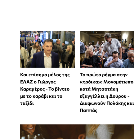
Και επίσημα μέλος της
Το πρώτο ρήγμα στην
ΕΛΑΣ ο Γιώργος
«τρόικα»: Μονομέτωπο
Καραμέρος - Το βίντεο
κατά Μητσοτάκη
με το καράβι και το
εξαγγέλλει η Δούρου -
ταξίδι
Διαφωνούν Πολάκης και
Παππάς