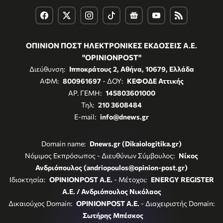
ΟΠΙΝΙΟΝ ΠΟΣΤ ΗΛΕΚΤΡΟΝΙΚΕΣ ΕΚΔΟΣΕΙΣ Α.Ε.
"OPINIONPOST"
Διεύθυνση:
Ιπποκράτους 2, Αθήνα, 10679, Ελλάδα
ΑΦΜ:
800961697
- ΔΟΥ:
ΚΕΦΟΔΕ Αττικής
ΑΡ. ΓΕΜΗ:
145803601000
Τηλ:
210 3608484
E-mail:
info@dnews.gr
Domain name:
Dnews.gr (Dikaiologitika.gr)
Νόμιμος Εκπρόσωπος - Διευθύνων Σύμβουλος:
Νίκος
Ανδριόπουλος (andriopoulos@opinion-post.gr)
Ιδιοκτησία:
OPINIONPOST A.E.
- Μέτοχοι:
ENERGY REGISTER
Α.Ε. / Ανδριόπουλος Νικόλαος
Δικαιούχος Domain:
OPINIONPOST A.E.
- Διαχειριστής Domain:
Σωτήρης Μπέσκος