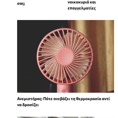
νοικοκυριά και
σας;
επαγγελματίες
Ανεμιστήρας: Πότε ανεβάζει τη θερμοκρασία αντί
να δροσίζει