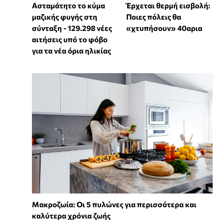
Ασταμάτητο το κύμα
Έρχεται θερμή εισβολή:
μαζικής φυγής στη
Ποιες πόλεις θα
σύνταξη - 129.298 νέες
«χτυπήσουν» 40αρια
αιτήσεις υπό το φόβο
για τα νέα όρια ηλικίας
Mακροζωία: Οι 5 πυλώνες για περισσότερα και
καλύτερα χρόνια ζωής