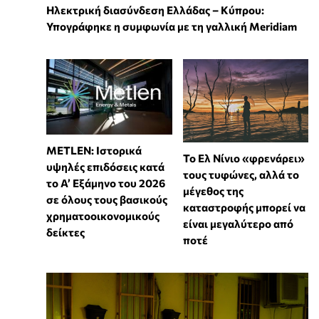
Ηλεκτρική διασύνδεση Ελλάδας – Κύπρου:
Υπογράφηκε η συμφωνία με τη γαλλική Meridiam
METLEN: Ιστορικά
Το Ελ Νίνιο «φρενάρει»
υψηλές επιδόσεις κατά
τους τυφώνες, αλλά το
το Α’ Εξάμηνο του 2026
μέγεθος της
σε όλους τους βασικούς
καταστροφής μπορεί να
χρηματοοικονομικούς
είναι μεγαλύτερο από
δείκτες
ποτέ