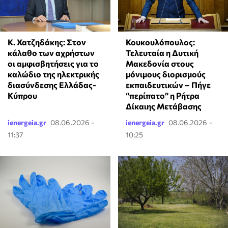
Κ. Χατζηδάκης: Στον
Κουκουλόπουλος:
κάλαθο των αχρήστων
Τελευταία η Δυτική
οι αμφισβητήσεις για το
Μακεδονία στους
καλώδιο της ηλεκτρικής
μόνιμους διορισμούς
διασύνδεσης Ελλάδας-
εκπαιδευτικών – Πήγε
Κύπρου
“περίπατο” η Ρήτρα
Δίκαιης Μετάβασης
ienergeia.gr
08.06.2026 -
ienergeia.gr
08.06.2026 -
11:37
10:25