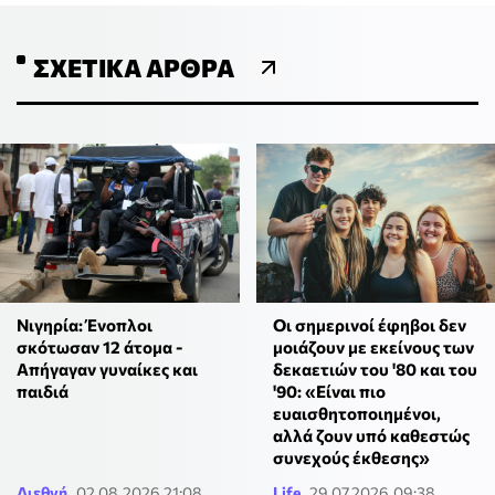
ΣΧΕΤΙΚΆ ΆΡΘΡΑ
Νιγηρία: Ένοπλοι
Οι σημερινοί έφηβοι δεν
σκότωσαν 12 άτομα -
μοιάζουν με εκείνους των
Απήγαγαν γυναίκες και
δεκαετιών του '80 και του
παιδιά
'90: «Είναι πιο
ευαισθητοποιημένοι,
αλλά ζουν υπό καθεστώς
συνεχούς έκθεσης»
Διεθνή
02.08.2026 21:08
Life
29.07.2026 09:38