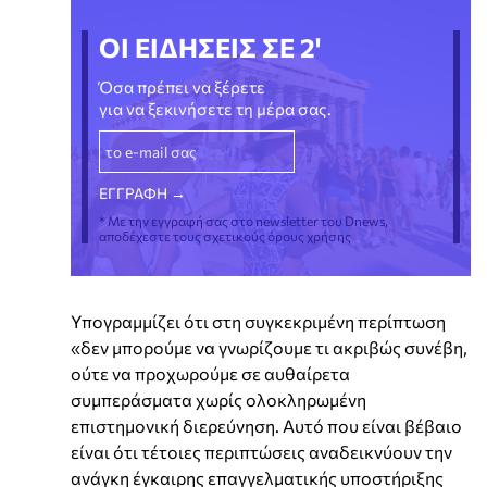
ΟΙ ΕΙΔΗΣΕΙΣ ΣΕ 2'
Όσα πρέπει να ξέρετε
για να ξεκινήσετε τη μέρα σας.
* Με την εγγραφή σας στο newsletter του Dnews,
αποδέχεστε τους σχετικούς όρους χρήσης
Υπογραμμίζει ότι στη συγκεκριμένη περίπτωση
«δεν μπορούμε να γνωρίζουμε τι ακριβώς συνέβη,
ούτε να προχωρούμε σε αυθαίρετα
συμπεράσματα χωρίς ολοκληρωμένη
επιστημονική διερεύνηση. Αυτό που είναι βέβαιο
είναι ότι τέτοιες περιπτώσεις αναδεικνύουν την
ανάγκη έγκαιρης επαγγελματικής υποστήριξης