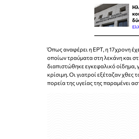
Ηλ
κο
δύ
Ελ
Όπως αναφέρει η ΕΡΤ, η 17χρονη έχ
οποίων τραύματα στη λεκάνη και στ
διαπιστώθηκε εγκεφαλικό οίδημα, γ
κρίσιμη. Οι γιατροί εξέταζαν χθες
πορεία της υγείας της παραμένει ασ