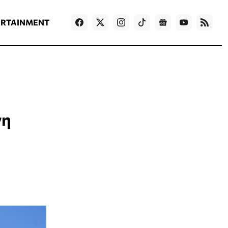
ΡΟΗ ΕΙΔΗΣΕΩΝ
T
NEWS IN ENGLISH
Games
ERTAINMENT
νη