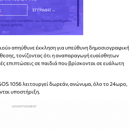
φή σας στο newsletter του Dnews, αποδέχεστε
ς όρους χρήσης
ιού» απηύθυνε έκκληση για υπεύθυνη δημοσιογραφικ
όθεσης, τονίζοντας ότι η αναπαραγωγή ευαίσθητων
ές επιπτώσεις σε παιδιά που βρίσκονται σε ευάλωτη
 SOS 1056 λειτουργεί δωρεάν, ανώνυμα, όλο το 24ωρο,
νται υποστήριξη.