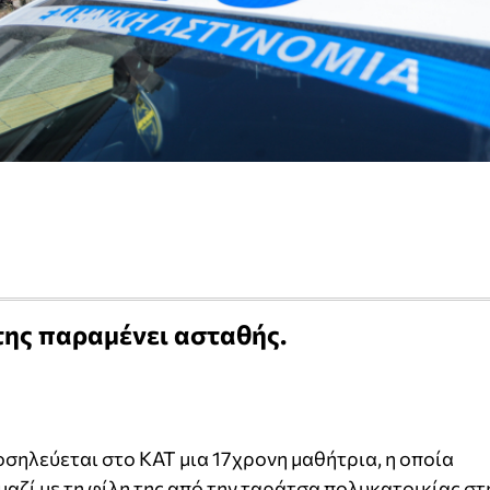
 της παραμένει ασταθής.
οσηλεύεται στο ΚΑΤ μια 17χρονη μαθήτρια, η οποία
αζί με τη φίλη της από την ταράτσα πολυκατοικίας στ