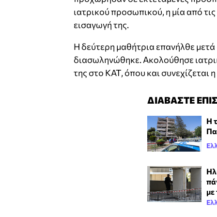
ιατρικού προσωπικού, η μία από τις
εισαγωγή της.
Η δεύτερη μαθήτρια επανήλθε μετά
διασωληνώθηκε. Ακολούθησε ιατρικ
της στο ΚΑΤ, όπου και συνεχίζεται 
ΔΙΑΒΑΣΤΕ ΕΠΙ
Η 
Πα
Ελ
Ηλ
πά
με
Ελ