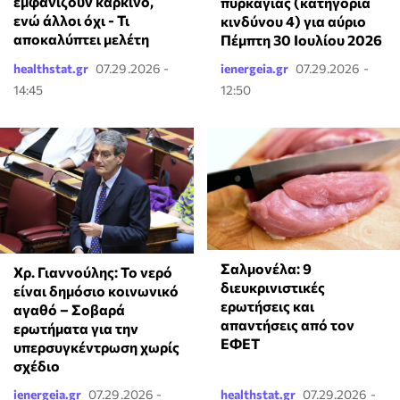
εμφανίζουν καρκίνο,
πυρκαγιάς (κατηγορία
ενώ άλλοι όχι - Τι
κινδύνου 4) για αύριο
αποκαλύπτει μελέτη
Πέμπτη 30 Ιουλίου 2026
healthstat.gr
07.29.2026 -
ienergeia.gr
07.29.2026 -
14:45
12:50
Σαλμονέλα: 9
Χρ. Γιαννούλης: Το νερό
διευκρινιστικές
είναι δημόσιο κοινωνικό
ερωτήσεις και
αγαθό – Σοβαρά
απαντήσεις από τον
ερωτήματα για την
ΕΦΕΤ
υπερσυγκέντρωση χωρίς
σχέδιο
ienergeia.gr
07.29.2026 -
healthstat.gr
07.29.2026 -