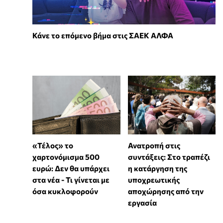
Κάνε το επόμενο βήμα στις ΣΑΕΚ ΑΛΦΑ
«Τέλος» το
Ανατροπή στις
χαρτονόμισμα 500
συντάξεις: Στο τραπέζι
ευρώ: Δεν θα υπάρχει
η κατάργηση της
στα νέα - Τι γίνεται με
υποχρεωτικής
όσα κυκλοφορούν
αποχώρησης από την
εργασία