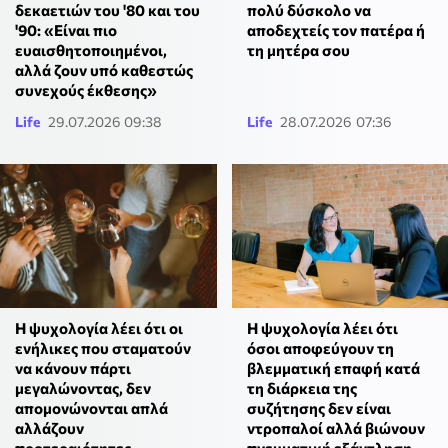
δεκαετιών του '80 και του
πολύ δύσκολο να
'90: «Είναι πιο
αποδεχτείς τον πατέρα ή
ευαισθητοποιημένοι,
τη μητέρα σου
αλλά ζουν υπό καθεστώς
συνεχούς έκθεσης»
Life
29.07.2026 09:38
Life
28.07.2026 07:36
Η ψυχολογία λέει ότι οι
Η ψυχολογία λέει ότι
ενήλικες που σταματούν
όσοι αποφεύγουν τη
να κάνουν πάρτι
βλεμματική επαφή κατά
μεγαλώνοντας, δεν
τη διάρκεια της
απομονώνονται απλά
συζήτησης δεν είναι
αλλάζουν
ντροπαλοί αλλά βιώνουν
προτεραιότητες
πνευματική εξάντληση