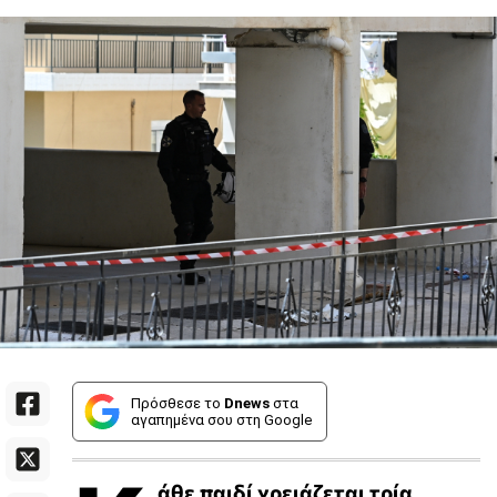
Πρόσθεσε το
Dnews
στα
αγαπημένα σου στη Google
άθε παιδί χρειάζεται τρία