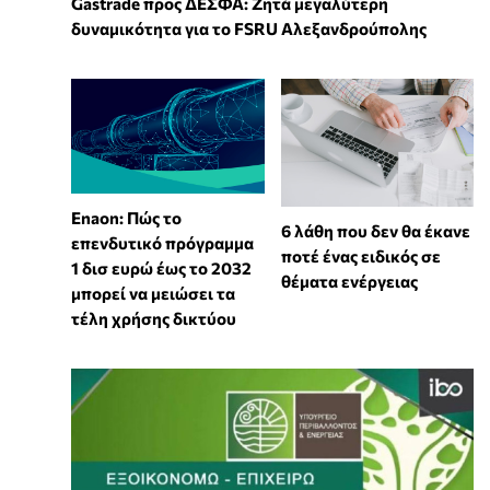
Gastrade προς ΔΕΣΦΑ: Ζητά μεγαλύτερη
δυναμικότητα για το FSRU Αλεξανδρούπολης
Enaon: Πώς το
6 λάθη που δεν θα έκανε
επενδυτικό πρόγραμμα
ποτέ ένας ειδικός σε
1 δισ ευρώ έως το 2032
θέματα ενέργειας
μπορεί να μειώσει τα
τέλη χρήσης δικτύου