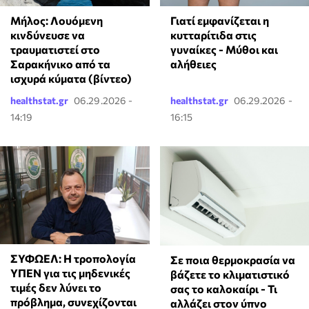
Μήλος: Λουόμενη
Γιατί εμφανίζεται η
κινδύνευσε να
κυτταρίτιδα στις
τραυματιστεί στο
γυναίκες - Μύθοι και
Σαρακήνικο από τα
αλήθειες
ισχυρά κύματα (βίντεο)
healthstat.gr
06.29.2026 -
healthstat.gr
06.29.2026 -
14:19
16:15
ΣΥΦΩΕΛ: Η τροπολογία
Σε ποια θερμοκρασία να
ΥΠΕΝ για τις μηδενικές
βάζετε το κλιματιστικό
τιμές δεν λύνει το
σας το καλοκαίρι - Τι
πρόβλημα, συνεχίζονται
αλλάζει στον ύπνο