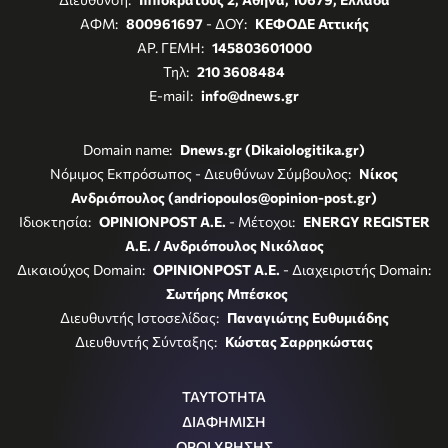
ΑΦΜ:
800961697
- ΔΟΥ:
ΚΕΦΟΔΕ Αττικής
ΑΡ. ΓΕΜΗ:
145803601000
Τηλ:
210 3608484
E-mail:
info@dnews.gr
Domain name:
Dnews.gr (Dikaiologitika.gr)
Νόμιμος Εκπρόσωπος - Διευθύνων Σύμβουλος:
Νίκος
Ανδριόπουλος (andriopoulos@opinion-post.gr)
Ιδιοκτησία:
OPINIONPOST A.E.
- Μέτοχοι:
ENERGY REGISTER
Α.Ε. / Ανδριόπουλος Νικόλαος
Δικαιούχος Domain:
OPINIONPOST A.E.
- Διαχειριστής Domain:
Σωτήρης Μπέσκος
Διευθυντής Ιστοσελίδας:
Παναγιώτης Ευθυμιάδης
Διευθυντής Σύνταξης:
Κώστας Σαρρηκώστας
ΤΑΥΤΟΤΗΤΑ
ΔΙΑΦΗΜΙΣΗ
ΟΡΟΙ ΧΡΗΣΗΣ