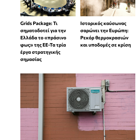
Grids Package: Τι
Ιστορικός καύσωνας
σηματοδοτεί για την
σαρώνει την Ευρώπη:
Ελλάδα το «πράσινο
Ρεκόρ θερμοκρασιών
φως» της ΕΕ-Τα τρία
και υποδομές σε κρίση
έργα στρατηγικής
σημασίας