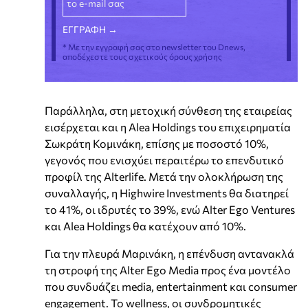
* Με την εγγραφή σας στο newsletter του Dnews,
αποδέχεστε τους σχετικούς όρους χρήσης
Παράλληλα, στη μετοχική σύνθεση της εταιρείας
εισέρχεται και η Alea Holdings του επιχειρηματία
Σωκράτη Κομινάκη, επίσης με ποσοστό 10%,
γεγονός που ενισχύει περαιτέρω το επενδυτικό
προφίλ της Alterlife. Μετά την ολοκλήρωση της
συναλλαγής, η Highwire Investments θα διατηρεί
το 41%, οι ιδρυτές το 39%, ενώ Alter Ego Ventures
και Alea Holdings θα κατέχουν από 10%.
Για την πλευρά Μαρινάκη, η επένδυση αντανακλά
τη στροφή της Alter Ego Media προς ένα μοντέλο
που συνδυάζει media, entertainment και consumer
engagement. Το wellness, οι συνδρομητικές