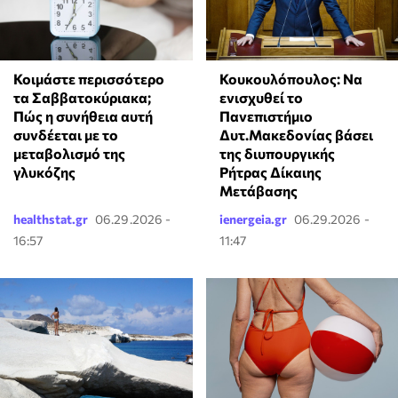
Κοιμάστε περισσότερο
Κουκουλόπουλος: Να
τα Σαββατοκύριακα;
ενισχυθεί το
Πώς η συνήθεια αυτή
Πανεπιστήμιο
συνδέεται με το
Δυτ.Μακεδονίας βάσει
μεταβολισμό της
της διυπουργικής
γλυκόζης
Ρήτρας Δίκαιης
Μετάβασης
healthstat.gr
06.29.2026 -
ienergeia.gr
06.29.2026 -
16:57
11:47