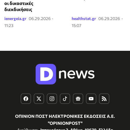
οι δικαστικές
διεκδικήσεις
ienergeia.gr
06.29.2026 -
healthstat.gr
06.29.2026 -
11:23
15:07
ΟΠΙΝΙΟΝ ΠΟΣΤ ΗΛΕΚΤΡΟΝΙΚΕΣ ΕΚΔΟΣΕΙΣ Α.Ε.
"OPINIONPOST"
Διεύθυνση:
Ιπποκράτους 2, Αθήνα, 10679, Ελλάδα