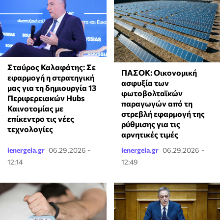
Σταύρος Καλαφάτης: Σε
ΠΑΣΟΚ: Οικονομική
εφαρμογή η στρατηγική
ασφυξία των
μας για τη δημιουργία 13
φωτοβολταϊκών
Περιφερειακών Hubs
παραγωγών από τη
Καινοτομίας με
στρεβλή εφαρμογή της
επίκεντρο τις νέες
ρύθμισης για τις
τεχνολογίες
αρνητικές τιμές
ienergeia.gr
06.29.2026 -
ienergeia.gr
06.29.2026 -
12:14
12:49