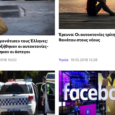
Έρευνα: Οι αυτοκτονίες τρίτη
θανάτου στους νέους
«γονάτισε» τους Έλληνες:
ξήθηκαν οι αυτοκτονίες-
ηκαν οι άστεγοι
.2018 10:02
Υγεία
19.10.2018 12:28