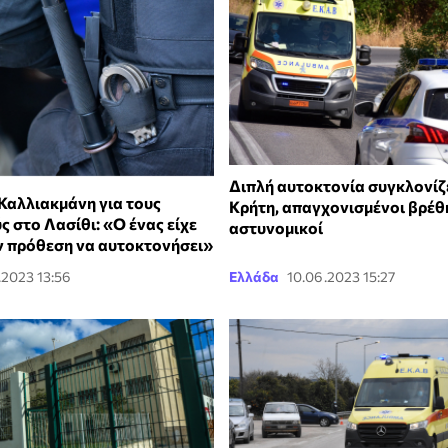
Διπλή αυτοκτονία συγκλονίζε
αλλιακμάνη για τους
Κρήτη, απαγχονισμένοι βρέθ
 στο Λασίθι: «Ο ένας είχε
αστυνομικοί
ν πρόθεση να αυτοκτονήσει»
.2023 13:56
Ελλάδα
10.06.2023 15:27