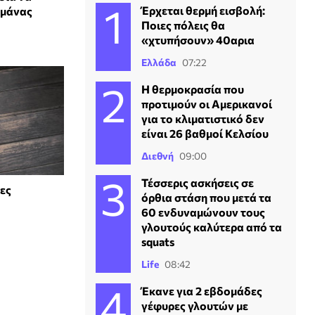
Έρχεται θερμή εισβολή:
 μάνας
Ποιες πόλεις θα
«χτυπήσουν» 40αρια
Ελλάδα
07:22
Η θερμοκρασία που
προτιμούν οι Αμερικανοί
για το κλιματιστικό δεν
είναι 26 βαθμοί Κελσίου
Διεθνή
09:00
Τέσσερις ασκήσεις σε
ες
όρθια στάση που μετά τα
60 ενδυναμώνουν τους
γλουτούς καλύτερα από τα
squats
Life
08:42
Έκανε για 2 εβδομάδες
γέφυρες γλουτών με