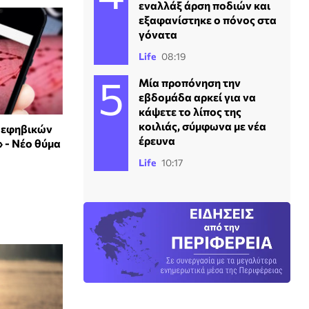
εναλλάξ άρση ποδιών και
εξαφανίστηκε ο πόνος στα
γόνατα
Life
08:19
Μία προπόνηση την
εβδομάδα αρκεί για να
κάψετε το λίπος της
κοιλιάς, σύμφωνα με νέα
ν εφηβικών
έρευνα
 - Νέο θύμα
Life
10:17