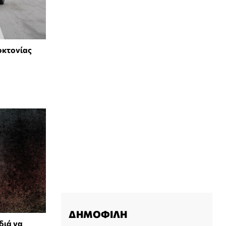
οκτονίας
ΔΗΜΟΦΙΛΗ
διά να