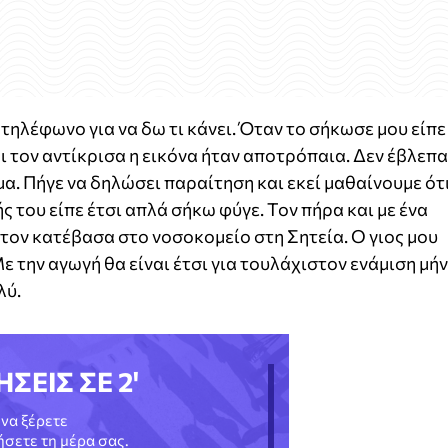
 τηλέφωνο για να δω τι κάνει. Όταν το σήκωσε μου είπε
αι τον αντίκρισα η εικόνα ήταν αποτρόπαια. Δεν έβλεπα
μα. Πήγε να δηλώσει παραίτηση και εκεί μαθαίνουμε ότ
 του είπε έτσι απλά σήκω φύγε. Τον πήρα και με ένα
τον κατέβασα στο νοσοκομείο στη Σητεία. Ο γιος μου
 την αγωγή θα είναι έτσι για τουλάχιστον ενάμιση μήν
λύ.
ΗΣΕΙΣ ΣΕ 2'
να ξέρετε
νήσετε τη μέρα σας.