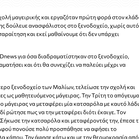
σχολή μαγειρικής και εργαζόταν πρώτη φορά στον κλάδ
της δούλευε ανασφάλιστος στο ξενοδοχείο, χωρίς αυτό
παραίτηση και εκεί μαθαίνουμε ότι δεν υπάρχει
 Dnews για όσα διαδραματίστηκαν στο ξενοδοχείο,
ματήσει και ότι θα συνεχίζει να παλεύει μέχρι να
τερο ξενοδοχείο των Μαλίων, τελείωσε την σχολή και
ρες ως μαθητευόμενος μάγειρας. Την Τρίτη το απόγευμ
 ο μάγειρας να μεταφέρει μία κατσαρόλα με καυτό λάδ
ιδί ρώτησε πως να την μεταφέρει διότι έκαιγε. Τον
. Σήκωσε την κατσαρόλα και μεταφέροντάς την, έπεσε 
 Αφού πονούσε πολύ προσπάθησε να αφήσει το
α κάπου. Την άφησε κάτω και με την θερμοκρασία από