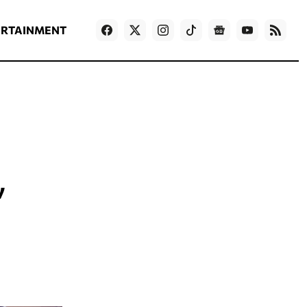
ΡΟΗ ΕΙΔΗΣΕΩΝ
T
NEWS IN ENGLISH
Games
ERTAINMENT
ν