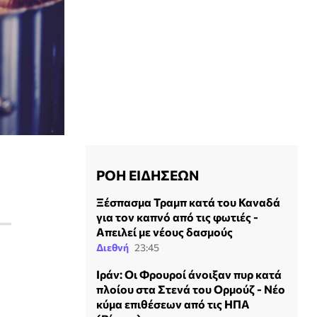
ΡΟΗ ΕΙΔΗΣΕΩΝ
Ξέσπασμα Τραμπ κατά του Καναδά
για τον καπνό από τις φωτιές -
Απειλεί με νέους δασμούς
Διεθνή
23:45
Ιράν: Οι Φρουρoί άνοιξαν πυρ κατά
πλοίου στα Στενά του Ορμούζ - Νέο
κύμα επιθέσεων από τις ΗΠΑ