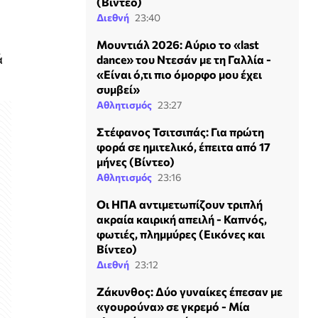
(Βίντεο)
Διεθνή
23:40
Μουντιάλ 2026: Αύριο το «last
ά
dance» του Ντεσάν με τη Γαλλία -
«Είναι ό,τι πιο όμορφο μου έχει
συμβεί»
Αθλητισμός
23:27
Στέφανος Τσιτσιπάς: Για πρώτη
φορά σε ημιτελικό, έπειτα από 17
μήνες (Βίντεο)
Αθλητισμός
23:16
Οι ΗΠΑ αντιμετωπίζουν τριπλή
ακραία καιρική απειλή - Καπνός,
φωτιές, πλημμύρες (Εικόνες και
Βίντεο)
Διεθνή
23:12
Ζάκυνθος: Δύο γυναίκες έπεσαν με
«γουρούνα» σε γκρεμό - Μία