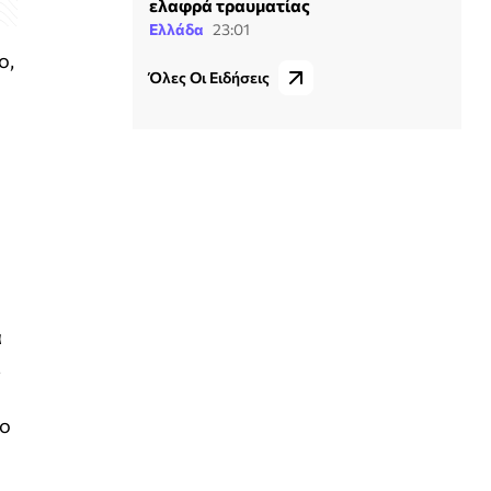
ελαφρά τραυματίας
Ελλάδα
23:01
ο,
Όλες Οι Ειδήσεις
α
ι
το