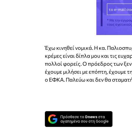
* Με την εγγρα
τους σχετικού
Έχω κινηθεί νομικά. Η κα. Παλιοσπ
κρέμες είναι δίπλα μου και τις ευχ
πολλοί φορείς. Ο πρόεδρος των ξε
έχουμε μιλήσει με επόπτη, έχουμε τ
ο ΕΦΚΑ. Παλεύω και δεν θα σταματ
Πρόσθεσε το
Dnews
στα
αγαπημένα σου στη Google