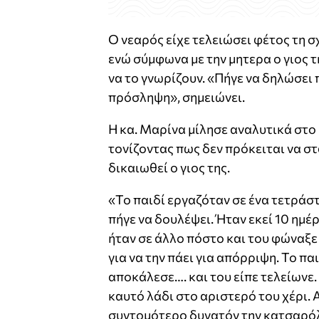
Ο νεαρός είχε τελειώσει φέτος τη 
ενώ σύμφωνα με την μητερα ο γιος 
να το γνωρίζουν. «Πήγε να δηλώσει 
πρόσληψη», σημειώνει.
Η κα. Μαρίνα μίλησε αναλυτικά στο
τονίζοντας πως δεν πρόκειται να στα
δικαιωθεί ο γιος της.
«Το παιδί εργαζόταν σε ένα τετράσ
πήγε να δουλέψει. Ήταν εκεί 10 ημέ
ήταν σε άλλο πόστο και του φώναξε
για να την πάει για απόρριψη. Το πα
αποκάλεσε…. και του είπε τελείωνε
καυτό λάδι στο αριστερό του χέρι.
συντομότερο δυνατόν την κατσαρόλ