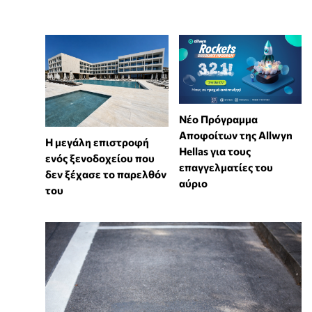
Νέο Πρόγραμμα
Αποφοίτων της Allwyn
Η μεγάλη επιστροφή
Hellas για τους
ενός ξενοδοχείου που
επαγγελματίες του
δεν ξέχασε το παρελθόν
αύριο
του