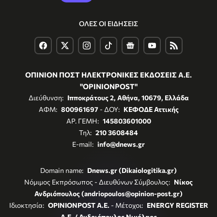
ΟΛΕΣ ΟΙ ΕΙΔΗΣΕΙΣ
ΟΠΙΝΙΟΝ ΠΟΣΤ ΗΛΕΚΤΡΟΝΙΚΕΣ ΕΚΔΟΣΕΙΣ Α.Ε.
"OPINIONPOST"
Διεύθυνση:
Ιπποκράτους 2, Αθήνα, 10679, Ελλάδα
ΑΦΜ:
800961697
- ΔΟΥ:
ΚΕΦΟΔΕ Αττικής
ΑΡ. ΓΕΜΗ:
145803601000
Τηλ:
210 3608484
E-mail:
info@dnews.gr
Domain name:
Dnews.gr (Dikaiologitika.gr)
Νόμιμος Εκπρόσωπος - Διευθύνων Σύμβουλος:
Νίκος
Ανδριόπουλος (andriopoulos@opinion-post.gr)
Ιδιοκτησία:
OPINIONPOST A.E.
- Μέτοχοι:
ENERGY REGISTER
Α.Ε. / Ανδριόπουλος Νικόλαος