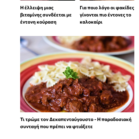
⁠Η έλλειψη μιας
Για ποιο λόγο οι φακίδες
βιταμίνης συνδέεται με
γίνονται πιο έντονες το
έντονη κούραση
καλοκαίρι
Τι τρώμε τον Δεκαπενταύγουστο - Η παραδοσιακή
συνταγή που πρέπει να φτιάξετε