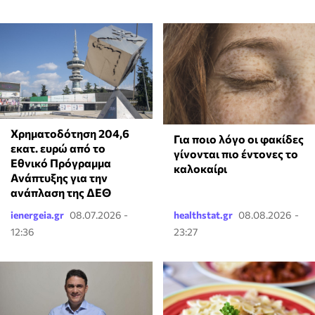
Χρηματοδότηση 204,6
Για ποιο λόγο οι φακίδες
εκατ. ευρώ από το
γίνονται πιο έντονες το
Εθνικό Πρόγραμμα
καλοκαίρι
Ανάπτυξης για την
ανάπλαση της ΔΕΘ
ienergeia.gr
08.07.2026 -
healthstat.gr
08.08.2026 -
12:36
23:27