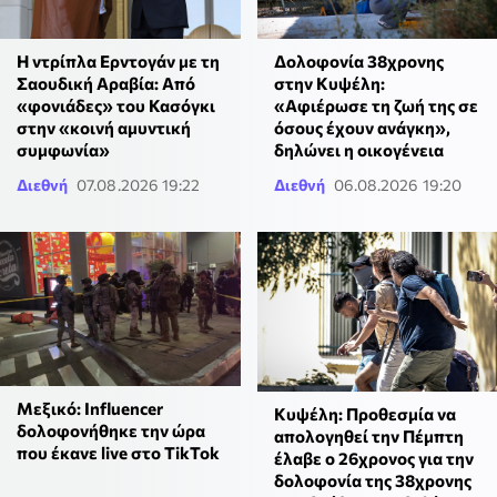
Η ντρίπλα Ερντογάν με τη
Δολοφονία 38χρονης
Σαουδική Αραβία: Από
στην Κυψέλη:
«φονιάδες» του Κασόγκι
«Αφιέρωσε τη ζωή της σε
στην «κοινή αμυντική
όσους έχουν ανάγκη»,
συμφωνία»
δηλώνει η οικογένεια
Διεθνή
07.08.2026 19:22
Διεθνή
06.08.2026 19:20
Μεξικό: Influencer
Κυψέλη: Προθεσμία να
δολοφονήθηκε την ώρα
απολογηθεί την Πέμπτη
που έκανε live στο TikTok
έλαβε ο 26χρονος για την
δολοφονία της 38χρονης