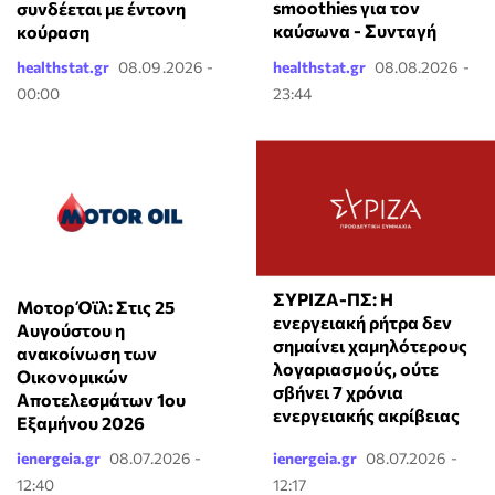
smoothies για τον
συνδέεται με έντονη
καύσωνα - Συνταγή
κούραση
healthstat.gr
08.09.2026 -
healthstat.gr
08.08.2026 -
00:00
23:44
ΣΥΡΙΖΑ-ΠΣ: Η
Μοτορ Όϊλ: Στις 25
ενεργειακή ρήτρα δεν
Αυγούστου η
σημαίνει χαμηλότερους
ανακοίνωση των
λογαριασμούς, ούτε
Οικονομικών
σβήνει 7 χρόνια
Αποτελεσμάτων 1ου
ενεργειακής ακρίβειας
Εξαμήνου 2026
ienergeia.gr
08.07.2026 -
ienergeia.gr
08.07.2026 -
12:40
12:17