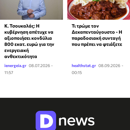
Κ. Τσουκαλάς: Η
Τι τρώμε τον
κυβέρνηση απέτυχε να
Δεκαπενταύγουστο - Η
αξιοποιήσει κονδύλια
παραδοσιακή συνταγή
800 εκατ. ευρώ για την
που πρέπει να φτιάξετε
ενεργειακή
ανθεκτικότητα
ienergeia.gr
08.07.2026 -
healthstat.gr
08.09.2026 -
11:57
00:15