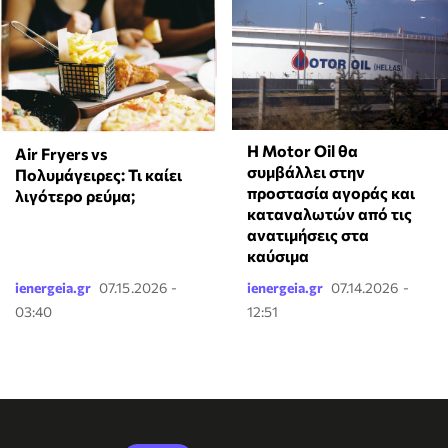
Η Motor Oil θα
Air Fryers vs
συμβάλλει στην
Πολυμάγειρες: Τι καίει
προστασία αγοράς και
λιγότερο ρεύμα;
καταναλωτών από τις
ανατιμήσεις στα
καύσιμα
ienergeia.gr
07.15.2026 -
ienergeia.gr
07.14.2026 -
03:40
12:51