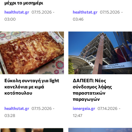
μέχρι το μεσημέρι
healthstat.gr
07.15.2026 -
healthstat.gr
07.15.2026 -
03:00
03:46
Εύκολη συνταγή για light
ΔΑΠΕΕΠ: Νέος
κανελόνια με κιμά
σύνδεσμος λήψης
κοτόπουλου
παραστατικών
παραγωγών
healthstat.gr
07.15.2026 -
ienergeia.gr
07.14.2026 -
03:28
12:47