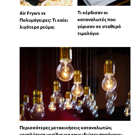
Τι κέρδισαν οι
Air Fryers vs
καταναλωτές που
Πολυμάγειρες: Τι καίει
γύρισαν σε σταθερό
λιγότερο ρεύμα;
τιμολόγιο
Περισσότερες μετακινήσεις καταναλωτών,
μεγαλύτερα μερίδια για τους ιδιώτες παρόχους-