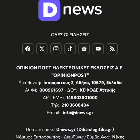
ΟΛΕΣ ΟΙ ΕΙΔΗΣΕΙΣ
ΟΠΙΝΙΟΝ ΠΟΣΤ ΗΛΕΚΤΡΟΝΙΚΕΣ ΕΚΔΟΣΕΙΣ Α.Ε.
"OPINIONPOST"
Διεύθυνση:
Ιπποκράτους 2, Αθήνα, 10679, Ελλάδα
ΑΦΜ:
800961697
- ΔΟΥ:
ΚΕΦΟΔΕ Αττικής
ΑΡ. ΓΕΜΗ:
145803601000
Τηλ:
210 3608484
E-mail:
info@dnews.gr
Domain name:
Dnews.gr (Dikaiologitika.gr)
Νόμιμος Εκπρόσωπος - Διευθύνων Σύμβουλος:
Νίκος