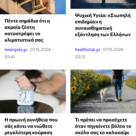
Ψυχική Υγεία: «Σιωπηλή
Πέντε σημάδια ότι η
επιδημία» η
ακραία ζέστη
συναισθηματική
καταστρέφει το
εξάντληση των Ελλήνων
κλιματιστικό σας
ienergeia.gr
07.15.2026 -
healthstat.gr
07.15.2026 -
03:41
03:12
Η πρωινή συνήθεια που
Τι πρέπει να προσέχετε
σάς κάνει να νιώθετε
όταν πηγαίνετε βόλτα το
μεγαλύτερη κούραση
σκύλο σας το καλοκαίρι