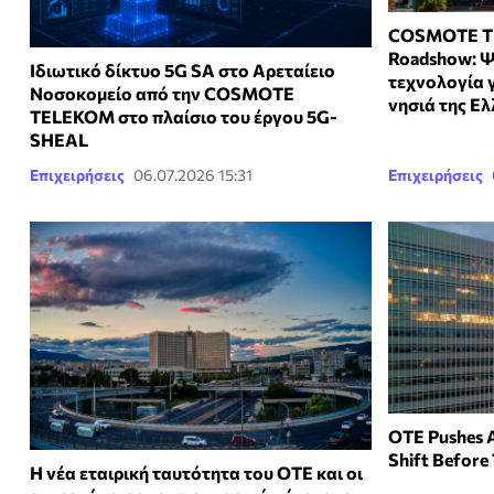
COSMOTE TE
Roadshow: Ψ
Ιδιωτικό δίκτυο 5G SA στο Αρεταίειο
τεχνολογία γ
Νοσοκομείο από την COSMOTE
νησιά της Ε
TELEKOM στο πλαίσιο του έργου 5G-
SHEAL
Επιχειρήσεις
06.07.2026 15:31
Επιχειρήσεις
OTE Pushes A
Shift Before
Η νέα εταιρική ταυτότητα του ΟΤΕ και οι