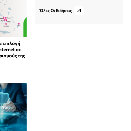
Όλες Οι Ειδήσεις
 επιλογή
nternet σε
ρισμούς της