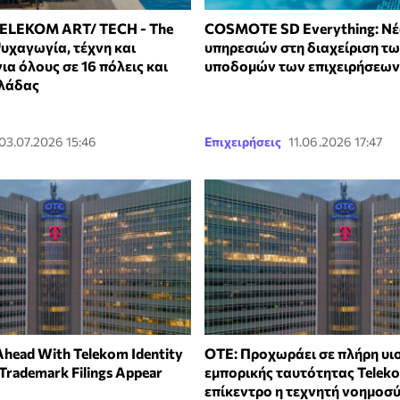
LEKOM ART/ TECH - The
COSMOTE SD Everything: Νέ
υχαγωγία, τέχνη και
υπηρεσιών στη διαχείριση τω
ια όλους σε 16 πόλεις και
υποδομών των επιχειρήσεων
λλάδας
03.07.2026 15:46
Επιχειρήσεις
11.06.2026 17:47
head With Telekom Identity
ΟΤΕ: Προχωράει σε πλήρη υι
 Trademark Filings Appear
εμπορικής ταυτότητας Telek
επίκεντρο η τεχνητή νοημοσ