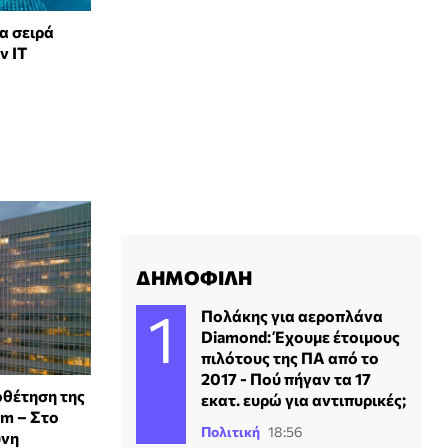
α σειρά
ν ΙΤ
ΔΗΜΟΦΙΛΗ
Πολάκης για αεροπλάνα
Diamond: Έχουμε έτοιμους
πιλότους της ΠΑ από το
2017 - Πού πήγαν τα 17
οθέτηση της
εκατ. ευρώ για αντιπυρικές;
om – Στο
Πολιτική
18:56
ύνη