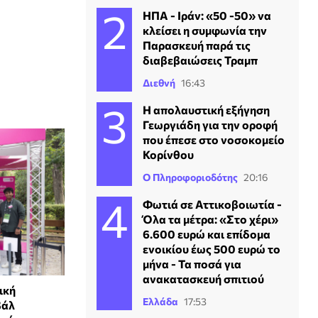
ΗΠΑ - Ιράν: «50 -50» να
κλείσει η συμφωνία την
Παρασκευή παρά τις
διαβεβαιώσεις Τραμπ
Διεθνή
16:43
Η απολαυστική εξήγηση
Γεωργιάδη για την οροφή
που έπεσε στο νοσοκομείο
Κορίνθου
Ο Πληροφοριοδότης
20:16
Φωτιά σε Αττικοβοιωτία -
Όλα τα μέτρα: «Στο χέρι»
6.600 ευρώ και επίδομα
ενοικίου έως 500 ευρώ το
μήνα - Τα ποσά για
ανακατασκευή σπιτιού
ική
Ελλάδα
17:53
βάλ