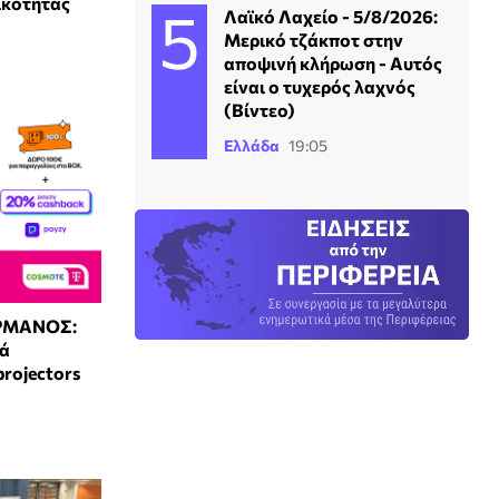
ικότητας
Λαϊκό Λαχείο - 5/8/2026:
Μερικό τζάκποτ στην
αποψινή κλήρωση - Αυτός
είναι ο τυχερός λαχνός
(Βίντεο)
Ελλάδα
19:05
ΡΜΑΝΟΣ:
ρά
projectors