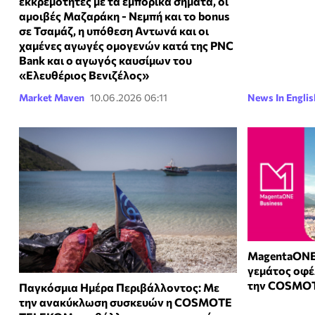
εκκρεμότητες με τα εμπορικά σήματα, οι
αμοιβές Μαζαράκη - Νεμπή και το bonus
σε Τσαμάζ, η υπόθεση Αντωνά και οι
χαμένες αγωγές ομογενών κατά της PNC
Bank και ο αγωγός καυσίμων του
«Ελευθέριος Βενιζέλος»
Market Maven
10.06.2026 06:11
News In Englis
MagentaONE 
γεμάτος οφέ
την COSMO
Παγκόσμια Ημέρα Περιβάλλοντος: Mε
την ανακύκλωση συσκευών η COSMOTE