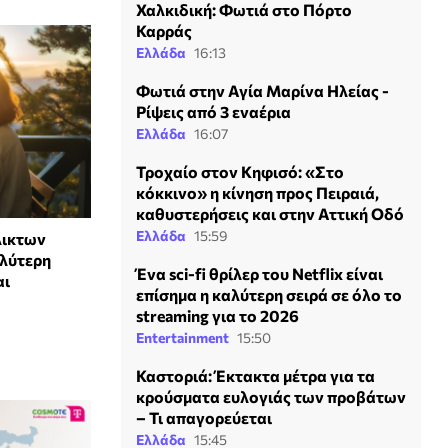
Χαλκιδική: Φωτιά στο Πόρτο
Καρράς
Ελλάδα
16:13
Φωτιά στην Αγία Μαρίνα Ηλείας -
Ρίψεις από 3 εναέρια
Ελλάδα
16:07
Τροχαίο στον Κηφισό: «Στο
κόκκινο» η κίνηση προς Πειραιά,
καθυστερήσεις και στην Αττική Οδό
Ελλάδα
15:59
λικτων
λύτερη
Ένα sci-fi θρίλερ του Netflix είναι
αι
επίσημα η καλύτερη σειρά σε όλο το
streaming για το 2026
Entertainment
15:50
Καστοριά: Έκτακτα μέτρα για τα
κρούσματα ευλογιάς των προβάτων
– Τι απαγορεύεται
Ελλάδα
15:45