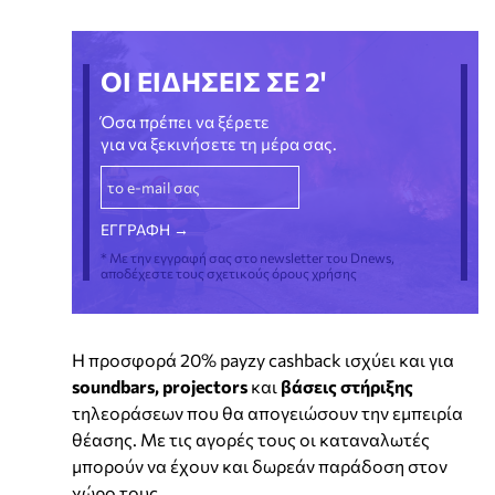
ΟΙ ΕΙΔΗΣΕΙΣ ΣΕ 2'
Όσα πρέπει να ξέρετε
για να ξεκινήσετε τη μέρα σας.
* Με την εγγραφή σας στο newsletter του Dnews,
αποδέχεστε τους σχετικούς όρους χρήσης
Η προσφορά 20% payzy cashback ισχύει και για
soundbars,
projectors
και
βάσεις στήριξης
τηλεοράσεων που θα απογειώσουν την εμπειρία
θέασης. Με τις αγορές τους οι καταναλωτές
μπορούν να έχουν και δωρεάν παράδοση στον
χώρο τους.