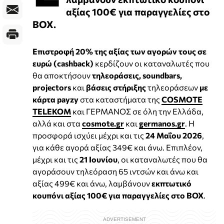
αξίας 100€ για παραγγελίες στο
BOX.
Επιστροφή 20% της αξίας των αγορών τους σε
ευρώ (cashback)
κερδίζουν οι καταναλωτές που
θα αποκτήσουν
τηλεοράσεις, soundbars,
projectors
και
βάσεις στήριξης
τηλεοράσεων
με
κάρτα payzy
στα καταστήματα της
COSMOTE
TELEKOM
και ΓΕΡΜΑΝΟΣ σε όλη την Ελλάδα,
αλλά και στα
cosmote.gr
και
germanos.gr
. Η
προσφορά ισχύει μέχρι και τις
24 Μαΐου 2026
,
για κάθε αγορά αξίας 349€ και άνω. Επιπλέον,
μέχρι και τις
21 Ιουνίου
, οι καταναλωτές που θα
αγοράσουν τηλεόραση 65 ιντσών και άνω και
αξίας 499€ και άνω, λαμβάνουν
εκπτωτικό
κουπόνι αξίας 100€ για παραγγελίες στο BOX
.