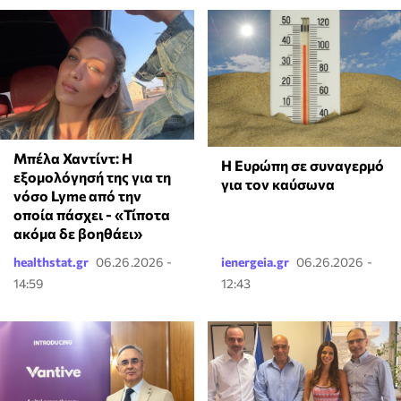
Μπέλα Χαντίντ: Η
Η Ευρώπη σε συναγερμό
εξομολόγησή της για τη
για τον καύσωνα
νόσο Lyme από την
οποία πάσχει - «Τίποτα
ακόμα δε βοηθάει»
healthstat.gr
06.26.2026 -
ienergeia.gr
06.26.2026 -
14:59
12:43