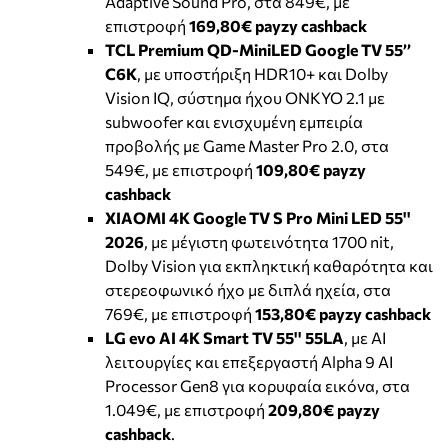
Adaptive Sound Pro, στα 849€, με
επιστροφή
169,80€
payzy cashback
TCL Premium QD-MiniLED Google TV 55’’
C6K
, με υποστήριξη HDR10+ και Dolby
Vision IQ, σύστημα ήχου ONKYO 2.1 με
subwoofer και ενισχυμένη εμπειρία
προβολής με Game Master Pro 2.0, στα
549€, με επιστροφή
109,80€
payzy
cashback
XIAOMI 4K Google TV S Pro Mini LED 55''
2026
, με μέγιστη φωτεινότητα 1700 nit,
Dolby Vision για εκπληκτική καθαρότητα και
στερεοφωνικό ήχο με διπλά ηχεία, στα
769€, με επιστροφή
153,80€ payzy cashback
LG evo AI 4K Smart TV 55'' 55LA
, με ΑΙ
λειτουργίες και επεξεργαστή Alpha 9 AI
Processor Gen8 για κορυφαία εικόνα, στα
1.049€, με επιστροφή
209,80€ payzy
cashback
.