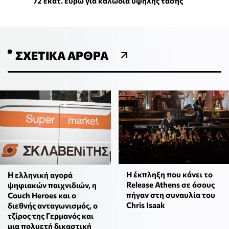
72 εκατ. ευρώ για καλώδια υψηλής τάσης
ΣΧΕΤΙΚΆ ΆΡΘΡΑ
H έκπληξη που κάνει το
Η ελληνική αγορά
Release Athens σε όσους
ψηφιακών παιχνιδιών, η
πήγαν στη συναυλία του
Couch Heroes και ο
Chris Isaak
διεθνής ανταγωνισμός, ο
τζίρος της Γερμανός και
μια πολυετή δικαστική