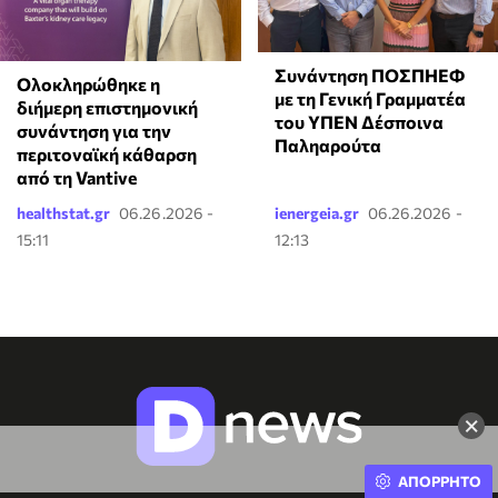
Συνάντηση ΠΟΣΠΗΕΦ
Ολοκληρώθηκε η
με τη Γενική Γραμματέα
διήμερη επιστημονική
του ΥΠΕΝ Δέσποινα
συνάντηση για την
Παληαρούτα
περιτοναϊκή κάθαρση
από τη Vantive
healthstat.gr
06.26.2026 -
ienergeia.gr
06.26.2026 -
15:11
12:13
×
ΑΠΟΡΡΗΤΟ