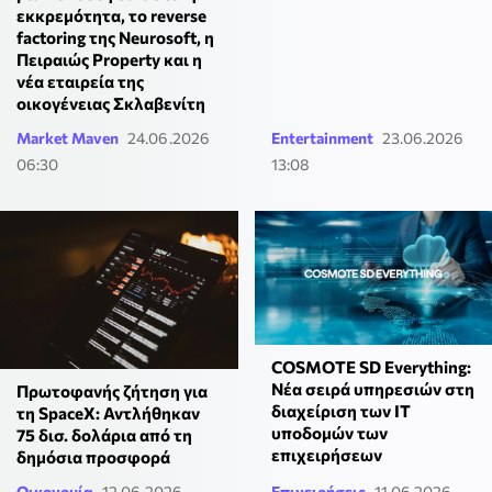
εκκρεμότητα, το reverse
factoring της Neurosoft, η
Πειραιώς Property και η
νέα εταιρεία της
οικογένειας Σκλαβενίτη
Market Maven
24.06.2026
Entertainment
23.06.2026
06:30
13:08
COSMOTE SD Everything:
Νέα σειρά υπηρεσιών στη
Πρωτοφανής ζήτηση για
διαχείριση των ΙΤ
τη SpaceX: Αντλήθηκαν
υποδομών των
75 δισ. δολάρια από τη
επιχειρήσεων
δημόσια προσφορά
Οικονομία
12.06.2026
Επιχειρήσεις
11.06.2026