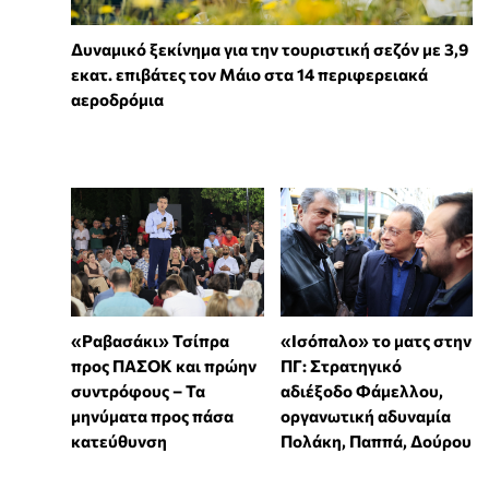
Δυναμικό ξεκίνημα για την τουριστική σεζόν με 3,9
εκατ. επιβάτες τον Μάιο στα 14 περιφερειακά
αεροδρόμια
«Ισόπαλο» το ματς στην
«Ραβασάκι» Τσίπρα
ΠΓ: Στρατηγικό
προς ΠΑΣΟΚ και πρώην
αδιέξοδο Φάμελλου,
συντρόφους – Τα
οργανωτική αδυναμία
μηνύματα προς πάσα
Πολάκη, Παππά, Δούρου
κατεύθυνση