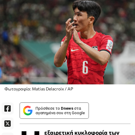
Φωτογραφία: Matias Delacroix / AP
Πρόσθεσε το
Dnews
στα
αγαπημένα σου στη Google
εξαιρετική κυκλοφορία των