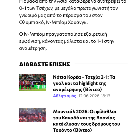
Η ομάδα από την Ασία κατάφερε να ανατρέψει το
0-1 των Τσέχων, με μεγάλο πρωταγωνιστή τον
γνώριμό μας από το πέρασμα του στον
Ολυμπιακό, Ιν-Μπέομ Χουάνγκ.
Ο Ιν-Μπέομ πραγματοποίησε εξαιρετική
εμφάνιση, κάνοντας μάλιστα και το 1-1 στην
αναμέτρηση.
ΔΙΑΒΑΣΤΕ ΕΠΙΣΗΣ
Νότια Κορέα - Τσεχία 2-1: Τα
γκολ και τα highlight της
αναμέτρησης (Βίντεο)
Αθλητισμός
12.06.2026 18:13
Μουντιάλ 2026: Οι φίλαθλοι
του Καναδά και της Βοσνίας
κατέκλυσαν τους δρόμους του
Τορόντο (Βίντεο)