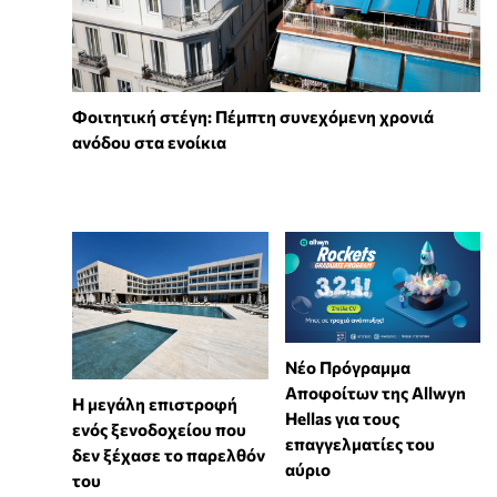
Φοιτητική στέγη: Πέμπτη συνεχόμενη χρονιά
ανόδου στα ενοίκια
Νέο Πρόγραμμα
Αποφοίτων της Allwyn
Η μεγάλη επιστροφή
Hellas για τους
ενός ξενοδοχείου που
επαγγελματίες του
δεν ξέχασε το παρελθόν
αύριο
του