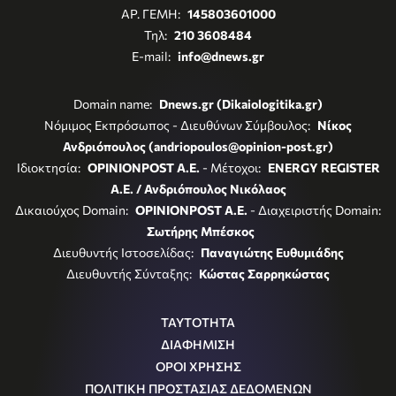
ΑΡ. ΓΕΜΗ:
145803601000
Τηλ:
210 3608484
E-mail:
info@dnews.gr
Domain name:
Dnews.gr (Dikaiologitika.gr)
Νόμιμος Εκπρόσωπος - Διευθύνων Σύμβουλος:
Νίκος
Ανδριόπουλος (andriopoulos@opinion-post.gr)
Ιδιοκτησία:
OPINIONPOST A.E.
- Μέτοχοι:
ENERGY REGISTER
Α.Ε. / Ανδριόπουλος Νικόλαος
Δικαιούχος Domain:
OPINIONPOST A.E.
- Διαχειριστής Domain:
Σωτήρης Μπέσκος
Διευθυντής Ιστοσελίδας:
Παναγιώτης Ευθυμιάδης
Διευθυντής Σύνταξης:
Κώστας Σαρρηκώστας
ΤΑΥΤΟΤΗΤΑ
ΔΙΑΦΗΜΙΣΗ
ΟΡΟΙ ΧΡΗΣΗΣ
ΠΟΛΙΤΙΚΗ ΠΡΟΣΤΑΣΙΑΣ ΔΕΔΟΜΕΝΩΝ