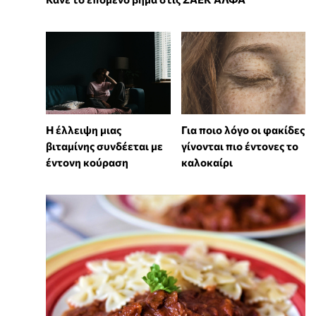
⁠Η έλλειψη μιας
Για ποιο λόγο οι φακίδες
βιταμίνης συνδέεται με
γίνονται πιο έντονες το
έντονη κούραση
καλοκαίρι