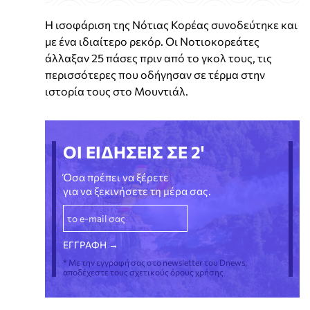
Η ισοφάριση της Νότιας Κορέας συνοδεύτηκε και
με ένα ιδιαίτερο ρεκόρ. Οι Νοτιοκορεάτες
άλλαξαν 25 πάσες πριν από το γκολ τους, τις
περισσότερες που οδήγησαν σε τέρμα στην
ιστορία τους στο Μουντιάλ.
ΟΙ ΕΙΔΗΣΕΙΣ ΣΕ 2'
Όσα πρέπει να ξέρετε
για να ξεκινήσετε τη μέρα σας.
* Με την εγγραφή σας στο newsletter του Dnews,
αποδέχεστε τους σχετικούς όρους χρήσης