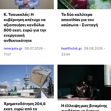
Κ. Τσουκαλάς: Η
Τα δύο καλύτερα
κυβέρνηση απέτυχε να
smoothies για τον
αξιοποιήσει κονδύλια
καύσωνα - Συνταγή
800 εκατ. ευρώ για την
ενεργειακή
ανθεκτικότητα
ienergeia.gr
08.07.2026 -
healthstat.gr
08.08.2026 -
11:57
23:44
Χρηματοδότηση 204,6
⁠Η έλλειψη μιας βιταμίνης
εκατ. ευρώ από το
συνδέεται με έντονη