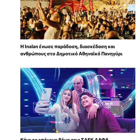
Η Inalan ένωσε παράδοση, διασκέδαση και
ανθρώπους στο Δημοτικό Αθηναϊκό Πανηγύρι
Κάνε το επόμενο βήμα στις ΣΑΕΚ ΑΛΦΑ