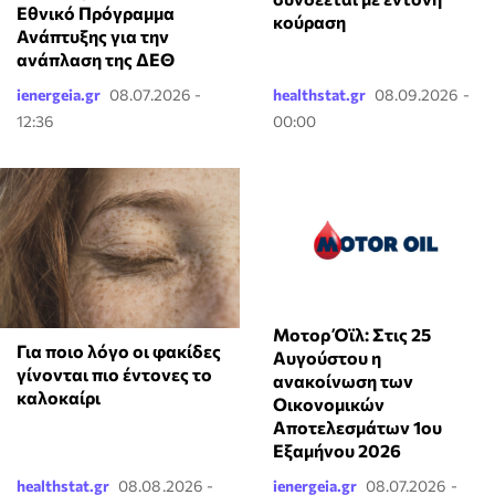
Εθνικό Πρόγραμμα
κούραση
Ανάπτυξης για την
ανάπλαση της ΔΕΘ
ienergeia.gr
08.07.2026 -
healthstat.gr
08.09.2026 -
12:36
00:00
Μοτορ Όϊλ: Στις 25
Για ποιο λόγο οι φακίδες
Αυγούστου η
γίνονται πιο έντονες το
ανακοίνωση των
καλοκαίρι
Οικονομικών
Αποτελεσμάτων 1ου
Εξαμήνου 2026
healthstat.gr
08.08.2026 -
ienergeia.gr
08.07.2026 -