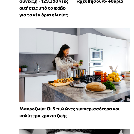
σύνταξη - 129.298 νέες
«χτυπήσουν» 40αρια
αιτήσεις υπό το φόβο
για τα νέα όρια ηλικίας
Mακροζωία: Οι 5 πυλώνες για περισσότερα και
καλύτερα χρόνια ζωής