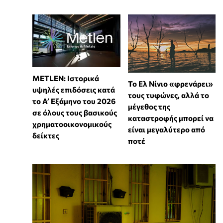
METLEN: Ιστορικά
Το Ελ Νίνιο «φρενάρει»
υψηλές επιδόσεις κατά
τους τυφώνες, αλλά το
το Α’ Εξάμηνο του 2026
μέγεθος της
σε όλους τους βασικούς
καταστροφής μπορεί να
χρηματοοικονομικούς
είναι μεγαλύτερο από
δείκτες
ποτέ