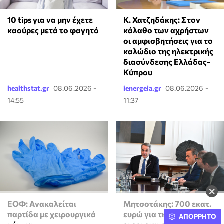
Κ. Χατζηδάκης: Στον
10 tips για να μην έχετε
κάλαθο των αχρήστων
καούρες μετά το φαγητό
οι αμφισβητήσεις για το
καλώδιο της ηλεκτρικής
διασύνδεσης Ελλάδας-
Κύπρου
healthstat.gr
08.06.2026 -
ienergeia.gr
08.06.2026 -
14:55
11:37
×
ΕΟΦ: Ανακαλείται
Μητσοτάκης: 700 εκατ.
παρτίδα με χειρουργικά
ευρώ για τη μείωση του
ΑΠΟΡΡΗΤΟ