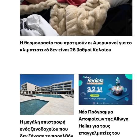
Η θερμοκρασία που προτιμούν οι Αμερικανοί για το
κλιματιστικό δεν είναι 26 βαθμοί Κελσίου
Νέο Πρόγραμμα
Αποφοίτων της Allwyn
Η μεγάλη επιστροφή
Hellas για τους
ενός ξενοδοχείου που
επαγγελματίες του
δεν ξέχασε το παρελθόν