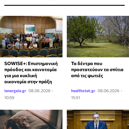
SOWISE+: Επιστημονική
Τα δέντρα που
πρόοδος και καινοτομία
προστατεύουν τα σπίτια
για μια κυκλική
από τις φωτιές
οικονομία στην πράξη
ienergeia.gr
08.06.2026 -
healthstat.gr
08.06.2026 -
10:59
15:51