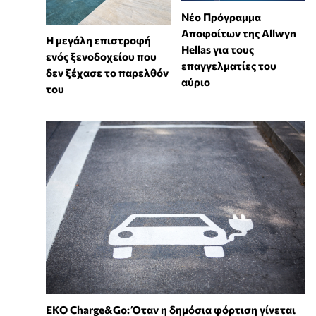
Νέο Πρόγραμμα
Αποφοίτων της Allwyn
Η μεγάλη επιστροφή
Hellas για τους
ενός ξενοδοχείου που
επαγγελματίες του
δεν ξέχασε το παρελθόν
αύριο
του
EKO Charge&Go: Όταν η δημόσια φόρτιση γίνεται