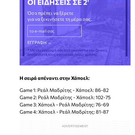
ΟΙ ΕΙΔΗΣΕΙΣ ΣΕ 2'
Όσα πρέπει να ξέρετε
για να ξεκινήσετε τη μέρα σας.
* Με την εγγραφή σας στο newsletter του Dnews,
αποδέχεστε τους σχετικούς όρους χρήσης
Η σειρά απέναντι στην Χάποελ:
Game 1: Ρεάλ Μαδρίτης - Χάποελ: 86-82
Game 2: Ρεάλ Μαδρίτης - Χάποελ: 102-75
Game 3: Χάποελ - Ρεάλ Μαδρίτης: 76-69
Game 4: Χάποελ - Ρεάλ Μαδρίτης: 81-87