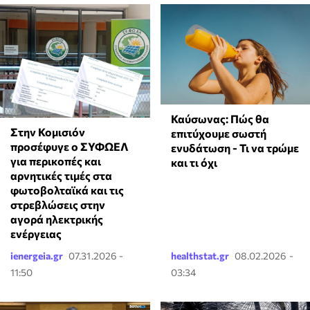
Καύσωνας: Πώς θα
Στην Κομισιόν
επιτύχουμε σωστή
προσέφυγε ο ΣΥΦΩΕΛ
ενυδάτωση - Τι να τρώμε
για περικοπές και
και τι όχι
αρνητικές τιμές στα
φωτοβολταϊκά και τις
στρεβλώσεις στην
αγορά ηλεκτρικής
ενέργειας
ienergeia.gr
07.31.2026 -
healthstat.gr
08.02.2026 -
11:50
03:34