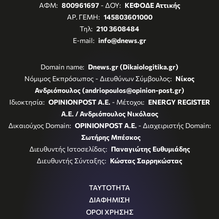
ΑΦΜ:
800961697
- ΔΟΥ:
ΚΕΦΟΔΕ Αττικής
ΑΡ. ΓΕΜΗ:
145803601000
Τηλ:
210 3608484
E-mail:
info@dnews.gr
Domain name:
Dnews.gr (Dikaiologitika.gr)
Νόμιμος Εκπρόσωπος - Διευθύνων Σύμβουλος:
Νίκος
Ανδριόπουλος (andriopoulos@opinion-post.gr)
Ιδιοκτησία:
OPINIONPOST A.E.
- Μέτοχοι:
ENERGY REGISTER
Α.Ε. / Ανδριόπουλος Νικόλαος
Δικαιούχος Domain:
OPINIONPOST A.E.
- Διαχειριστής Domain:
Σωτήρης Μπέσκος
Διευθυντής Ιστοσελίδας:
Παναγιώτης Ευθυμιάδης
Διευθυντής Σύνταξης:
Κώστας Σαρρηκώστας
ΤΑΥΤΟΤΗΤΑ
ΔΙΑΦΗΜΙΣΗ
ΟΡΟΙ ΧΡΗΣΗΣ