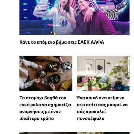
Κάνε το επόμενο βήμα στις ΣΑΕΚ ΑΛΦΑ
Το στομάχι βοηθά τον
Ένα κοινό αντικείμενο
εγκέφαλο να σχηματίζει
στο σπίτι σας μπορεί να
αναμνήσεις με έναν
σάς προκαλεί
ιδιαίτερο τρόπο
πονοκέφαλο