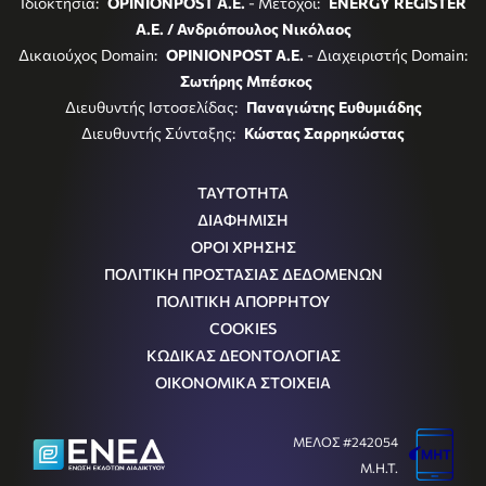
Ιδιοκτησία:
OPINIONPOST A.E.
- Μέτοχοι:
ENERGY REGISTER
Α.Ε. / Ανδριόπουλος Νικόλαος
Δικαιούχος Domain:
OPINIONPOST A.E.
- Διαχειριστής Domain:
Σωτήρης Μπέσκος
Διευθυντής Ιστοσελίδας:
Παναγιώτης Ευθυμιάδης
Διευθυντής Σύνταξης:
Κώστας Σαρρηκώστας
ΤΑΥΤΟΤΗΤΑ
ΔΙΑΦΗΜΙΣΗ
ΟΡΟΙ ΧΡΗΣΗΣ
ΠΟΛΙΤΙΚΗ ΠΡΟΣΤΑΣΙΑΣ ΔΕΔΟΜΕΝΩΝ
ΠΟΛΙΤΙΚΗ ΑΠΟΡΡΗΤΟΥ
COOKIES
ΚΩΔΙΚΑΣ ΔΕΟΝΤΟΛΟΓΙΑΣ
ΟΙΚΟΝΟΜΙΚΑ ΣΤΟΙΧΕΙΑ
ΜΕΛΟΣ #242054
Μ.Η.Τ.