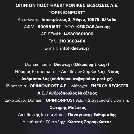
ΟΠΙΝΙΟΝ ΠΟΣΤ ΗΛΕΚΤΡΟΝΙΚΕΣ ΕΚΔΟΣΕΙΣ Α.Ε.
"OPINIONPOST"
Διεύθυνση:
Ιπποκράτους 2, Αθήνα, 10679, Ελλάδα
ΑΦΜ:
800961697
- ΔΟΥ:
ΚΕΦΟΔΕ Αττικής
ΑΡ. ΓΕΜΗ:
145803601000
Τηλ:
210 3608484
E-mail:
info@dnews.gr
Domain name:
Dnews.gr (Dikaiologitika.gr)
Νόμιμος Εκπρόσωπος - Διευθύνων Σύμβουλος:
Νίκος
Ανδριόπουλος (andriopoulos@opinion-post.gr)
Ιδιοκτησία:
OPINIONPOST A.E.
- Μέτοχοι:
ENERGY REGISTER
Α.Ε. / Ανδριόπουλος Νικόλαος
Δικαιούχος Domain:
OPINIONPOST A.E.
- Διαχειριστής Domain:
Σωτήρης Μπέσκος
Διευθυντής Ιστοσελίδας:
Παναγιώτης Ευθυμιάδης
Διευθυντής Σύνταξης:
Κώστας Σαρρηκώστας