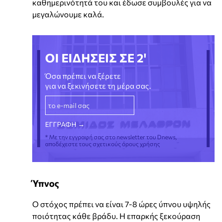
καθημερινότητά του και έδωσε συμβουλές για να
μεγαλώνουμε καλά.
ΟΙ ΕΙΔΗΣΕΙΣ ΣΕ 2'
Όσα πρέπει να ξέρετε
για να ξεκινήσετε τη μέρα σας.
* Με την εγγραφή σας στο newsletter του Dnews,
αποδέχεστε τους σχετικούς όρους χρήσης
Ύπνος
Ο στόχος πρέπει να είναι 7-8 ώρες ύπνου υψηλής
ποιότητας κάθε βράδυ. Η επαρκής ξεκούραση