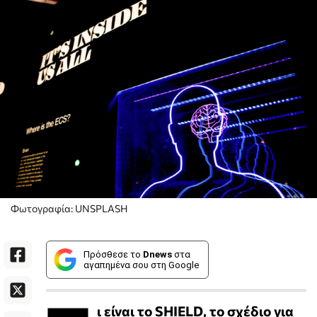
Φωτογραφία: UNSPLASH
Πρόσθεσε το
Dnews
στα
αγαπημένα σου στη Google
ι είναι το SHIELD, το σχέδιο για