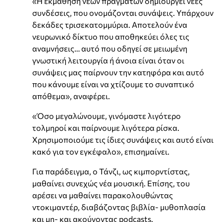
«Η εκμάθηση νέων πραγμάτων δημιουργεί νέες
συνδέσεις, που ονομάζονται συνάψεις. Υπάρχουν
δεκάδες τρισεκατομμύρια. Αποτελούν ένα
νευρωνικό δίκτυο που αποθηκεύει όλες τις
αναμνήσεις… αυτό που οδηγεί σε μειωμένη
γνωστική λειτουργία ή άνοια είναι όταν οι
συνάψεις μας παίρνουν την κατηφόρα και αυτό
που κάνουμε είναι να χτίζουμε το συναπτικό
απόθεμα», αναφέρει.
«Όσο μεγαλώνουμε, γινόμαστε λιγότερο
τολμηροί και παίρνουμε λιγότερα ρίσκα.
Χρησιμοποιούμε τις ίδιες συνάψεις και αυτό είναι
κακό για τον εγκέφαλο», επισημαίνει.
Για παράδειγμα, ο Τάνζι, ως κιμπορντίστας,
μαθαίνει συνεχώς νέα μουσική. Επίσης, του
αρέσει να μαθαίνει παρακολουθώντας
ντοκιμαντέρ, διαβάζοντας βιβλία- μυθοπλασία
και μη- και ακούγοντας podcasts.