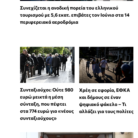
Συνεχίζεται η ανοδική πορεία του ελληνικού
τουρισμού με 5,6 εκατ. επιβάτες τον Ιούνιο στα 14
περιφερειακά αεροδρόμια
Συνταξιούχοι: Ούτε 980
Χρέη σε εφορία, ΕΦΚΑ
ευρώ μεικτά η μέση
και δήμους σε έναν
σύνταξη, που πέφτει
ψηφιακό φάκελο – Τι
στα 774 ευρώ για «νέους
αλλάζει για τους πολίτες
συνταξιούχους»