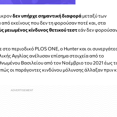
μικρον
δεν υπήρχε σημαντική διαφορά
μεταξύ των
από εκείνους που δεν τη φορούσαν ποτέ και, στα
ς μειωμένος κίνδυνος θετικού τεστ
εάν δεν φορούσα
ε στο περιοδικό PLOS ONE, ο Hunter και οι συνεργάτε
λικής Αγγλίας ανέλυσαν επίσημα στοιχεία από το
Ηνωμένου Βασιλείου από τον Νοέμβριο του 2021 έως τ
 πώς οι παράγοντες κινδύνου μόλυνσης άλλαξαν πριν κ