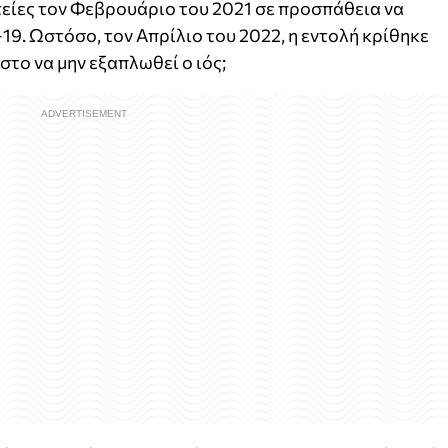
είες τον Φεβρουάριο του 2021 σε προσπάθεια να
9. Ωστόσο, τον Απρίλιο του 2022, η εντολή κρίθηκε
το να μην εξαπλωθεί ο ιός;