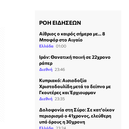
ΡΟΗ ΕΙΔΗΣΕΩΝ
Αίθριος ο καιρός σήμερα με... 8
Μποφόρ στο Αιγαίο
Ελλάδα
01:00
Ιράν: Θανατική ποινή σε 22χρονο
ράπερ
Διεθνή
23:46
Κυπριακό: Αισιοδοξία
Χριστοδουλίδη μετά το δείπνο με
Γκουτέρες και Έρχιουρμαν
Διεθνή
23:35
Δολοφονία στη Σύρο: Σε κατ'οίκον
περιορισμό ο 41χρονος, ελεύθερη
υπό όρους η 30χρονη
Ελλάδα
23:24