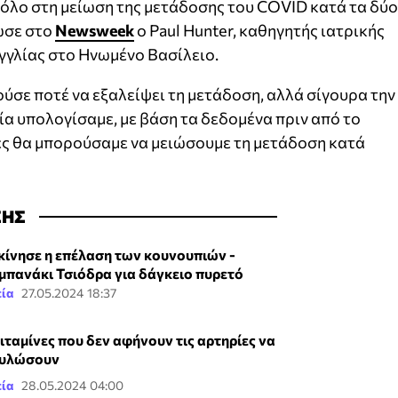
όλο στη μείωση της μετάδοσης του COVID κατά τα δύο
ωσε στο
Newsweek
ο Paul Hunter, καθηγητής ιατρικής
γγλίας στο Ηνωμένο Βασίλειο.
ούσε ποτέ να εξαλείψει τη μετάδοση, αλλά σίγουρα την
ία υπολογίσαμε, με βάση τα δεδομένα πριν από το
ες θα μπορούσαμε να μειώσουμε τη μετάδοση κατά
ΣΗΣ
κίνησε η επέλαση των κουνουπιών -
μπανάκι Τσιόδρα για δάγκειο πυρετό
εία
27.05.2024 18:37
βιταμίνες που δεν αφήνουν τις αρτηρίες να
υλώσουν
εία
28.05.2024 04:00