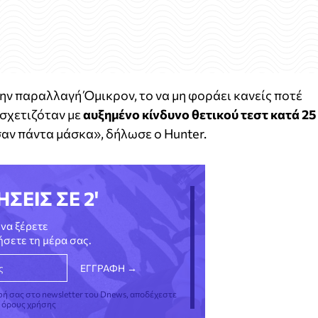
ην παραλλαγή Όμικρον, το να μη φοράει κανείς ποτέ
σχετιζόταν με
αυξημένο κίνδυνο θετικού τεστ κατά 25
αν πάντα μάσκα», δήλωσε ο Hunter.
ΗΣΕΙΣ ΣΕ 2'
να ξέρετε
νήσετε τη μέρα σας.
φή σας στο newsletter του Dnews, αποδέχεστε
ς όρους χρήσης