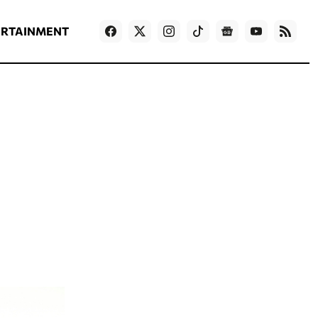
ΡΟΗ ΕΙΔΗΣΕΩΝ
T
NEWS IN ENGLISH
Games
ERTAINMENT