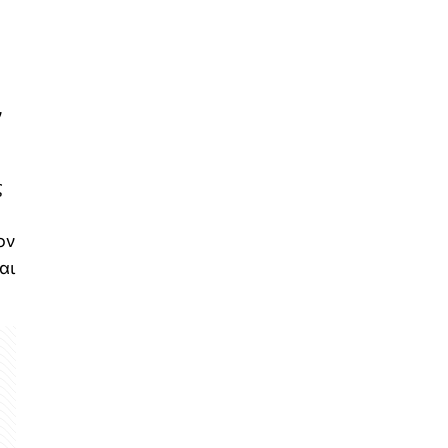
ν
ς
ον
αι