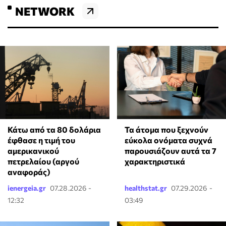
NETWORK
Κάτω από τα 80 δολάρια
Τα άτομα που ξεχνούν
έφθασε η τιμή του
εύκολα ονόματα συχνά
αμερικανικού
παρουσιάζουν αυτά τα 7
πετρελαίου (αργού
χαρακτηριστικά
αναφοράς)
ienergeia.gr
07.28.2026 -
healthstat.gr
07.29.2026 -
12:32
03:49