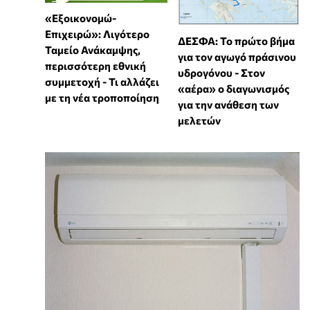
«Εξοικονομώ-
Επιχειρώ»: Λιγότερο
ΔΕΣΦΑ: Το πρώτο βήμα
Ταμείο Ανάκαμψης,
για τον αγωγό πράσινου
περισσότερη εθνική
υδρογόνου - Στον
συμμετοχή - Τι αλλάζει
«αέρα» ο διαγωνισμός
με τη νέα τροποποίηση
για την ανάθεση των
μελετών