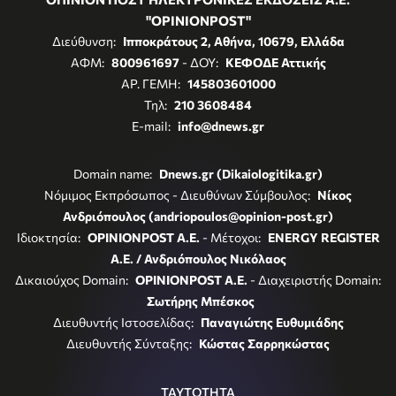
"OPINIONPOST"
Διεύθυνση:
Ιπποκράτους 2, Αθήνα, 10679, Ελλάδα
ΑΦΜ:
800961697
- ΔΟΥ:
ΚΕΦΟΔΕ Αττικής
ΑΡ. ΓΕΜΗ:
145803601000
Τηλ:
210 3608484
E-mail:
info@dnews.gr
Domain name:
Dnews.gr (Dikaiologitika.gr)
Νόμιμος Εκπρόσωπος - Διευθύνων Σύμβουλος:
Νίκος
Ανδριόπουλος (andriopoulos@opinion-post.gr)
Ιδιοκτησία:
OPINIONPOST A.E.
- Μέτοχοι:
ENERGY REGISTER
Α.Ε. / Ανδριόπουλος Νικόλαος
Δικαιούχος Domain:
OPINIONPOST A.E.
- Διαχειριστής Domain:
Σωτήρης Μπέσκος
Διευθυντής Ιστοσελίδας:
Παναγιώτης Ευθυμιάδης
Διευθυντής Σύνταξης:
Κώστας Σαρρηκώστας
ΤΑΥΤΟΤΗΤΑ