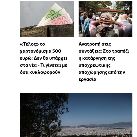
«Τέλος» το
Ανατροπή στις
χαρτονόμισμα 500
συντάξεις: Στο τραπέζι
ευρώ: Δεν θα υπάρχει
η κατάργηση της
στα νέα - Τι γίνεται με
υποχρεωτικής
όσα κυκλοφορούν
αποχώρησης από την
εργασία