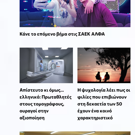
Κάνε το επόμενο βήμα στις ΣΑΕΚ ΑΛΦΑ
Απίστευτο κι όμως...
⁠Η ψυχολογία λέει πως οι
ελληνικό: Πρωταθλητές
φιλίες που επιβιώνουν
στους τομογράφους,
στη δεκαετία των 50
ουραγοί στην
έχουν ένα κοινό
αξιοποίηση
χαρακτηριστικό