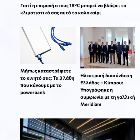
Γιατί η επιμονή στους 18°C μπορεί να βλάψει το
κλιματιστικό σας αυτό το καλοκαίρι
Μήπως καταστρέφετε
Ηλεκτρική διασύνδεση
το κινητό σας; Τα 3 λάθη
Ελλάδας – Κύπρου:
που κάνουμε με το
Υπογράφηκε η
powerbank
συμφωνία με τη γαλλική
Meridiam