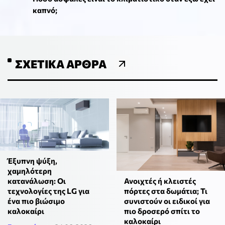
καπνό;
ΣΧΕΤΙΚΆ ΆΡΘΡΑ
Έξυπνη ψύξη,
χαμηλότερη
κατανάλωση: Οι
Ανοιχτές ή κλειστές
τεχνολογίες της LG για
πόρτες στα δωμάτια; Τι
ένα πιο βιώσιμο
συνιστούν οι ειδικοί για
καλοκαίρι
πιο δροσερό σπίτι το
καλοκαίρι