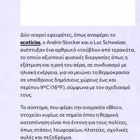
Δύο νεαροί εφευρέτες, όπως αναφέρει το
ecoticias
, ο Andrin Stocker και ο Luc Schweizer,
ανέπτυξαν ένα αρθρωτό «τούβλο» από τερακότα,
το οποίο αξιοποιεί φυσικές διεργασίες όπως η
εξάτμιση και η ροή του αέρα, σε συνδυασμό με
ηλιακή ενέργεια, για να μειώνει τη θερμοκρασία
σε υπαίθριους δημόσιους χώρους έως και
περίπου 9°C (16°F), σύμφωνα με τον σχεδιασμό
τους.
Το σύστημα, που φέρει την ονομασία «Bloc»,
στοχεύει κυρίως σε σημεία όπου η θερμική
καταπόνηση είναι πιο έντονη για τους πολίτες,
όπως στάσεις λεωφορείων, πλατείες, σχολικές
αυλές και πεζοδρόμια.