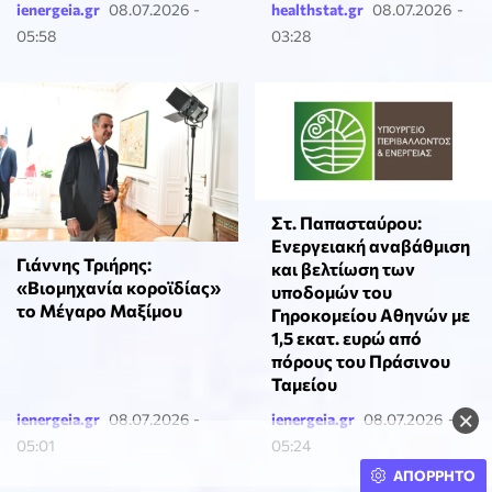
ienergeia.gr
08.07.2026 -
healthstat.gr
08.07.2026 -
05:58
03:28
Στ. Παπασταύρου:
Ενεργειακή αναβάθμιση
Γιάννης Τριήρης:
και βελτίωση των
«Βιομηχανία κοροϊδίας»
υποδομών του
το Μέγαρο Μαξίμου
Γηροκομείου Αθηνών με
1,5 εκατ. ευρώ από
πόρους του Πράσινου
Ταμείου
×
ienergeia.gr
08.07.2026 -
ienergeia.gr
08.07.2026 -
05:01
05:24
ΑΠΟΡΡΗΤΟ