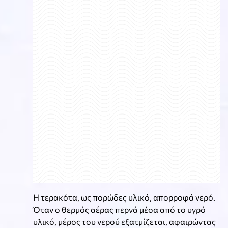
Η τερακότα, ως πορώδες υλικό, απορροφά νερό.
Όταν ο θερμός αέρας περνά μέσα από το υγρό
υλικό, μέρος του νερού εξατμίζεται, αφαιρώντας