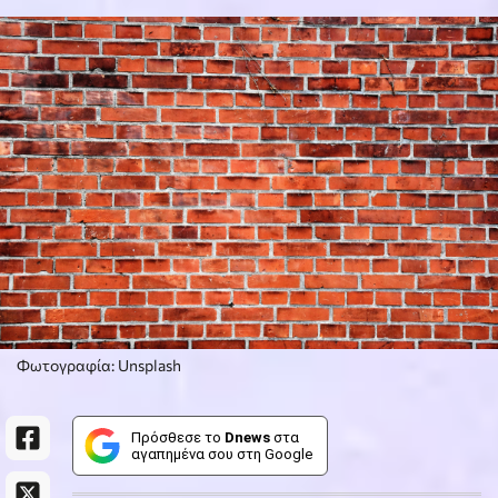
Φωτογραφία: Unsplash
Πρόσθεσε το
Dnews
στα
αγαπημένα σου στη Google