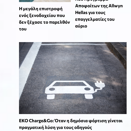
Αποφοίτων της Allwyn
Η μεγάλη επιστροφή
Hellas για τους
ενός ξενοδοχείου που
επαγγελματίες του
δεν ξέχασε το παρελθόν
αύριο
του
EKO Charge&Go: Όταν η δημόσια φόρτιση γίνεται
πραγματική λύση για τους οδηγούς