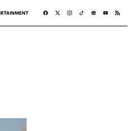
ΡΟΗ ΕΙΔΗΣΕΩΝ
T
NEWS IN ENGLISH
Games
ERTAINMENT