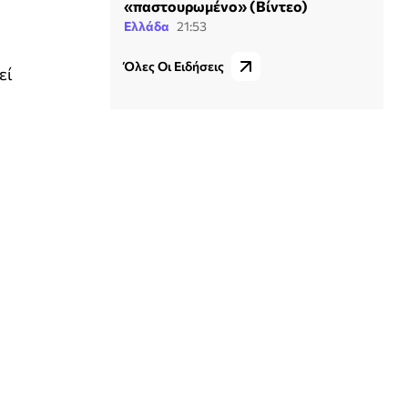
«παστουρωμένο» (Βίντεο)
Ελλάδα
21:53
Όλες Οι Ειδήσεις
εί