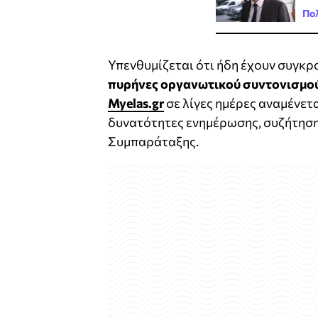
Πολ
Υπενθυμίζεται ότι ήδη έχουν συγκρ
πυρήνες οργανωτικού συντονισμού
Myelas.gr
σε λίγες ημέρες αναμένετα
δυνατότητες ενημέρωσης, συζήτηση
Συμπαράταξης.