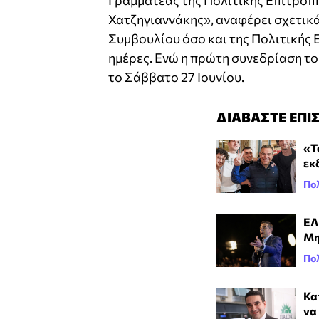
Γραμματέας της Πολιτικής Επιτροπή
Χατζηγιαννάκης», αναφέρει σχετικά
Συμβουλίου όσο και της Πολιτικής 
ημέρες. Ενώ η πρώτη συνεδρίαση τ
το Σάββατο 27 Ιουνίου.
ΔΙΑΒΑΣΤΕ ΕΠΙ
«Τ
εκ
Πολ
ΕΛ
Μη
Πολ
Κα
να