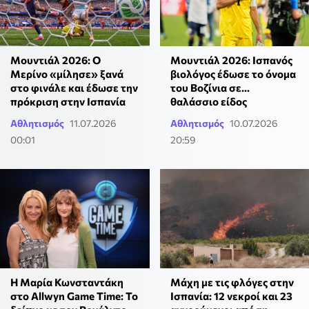
Μουντιάλ 2026: Ο
Μουντιάλ 2026: Ισπανός
Μερίνο «μίλησε» ξανά
βιολόγος έδωσε το όνομα
στο φινάλε και έδωσε την
του Βοζίνια σε...
πρόκριση στην Ισπανία
θαλάσσιο είδος
Αθλητισμός
11.07.2026
Αθλητισμός
10.07.2026
00:01
20:59
Η Μαρία Κωνσταντάκη
Μάχη με τις φλόγες στην
στο Allwyn Game Time: Το
Ισπανία: 12 νεκροί και 23