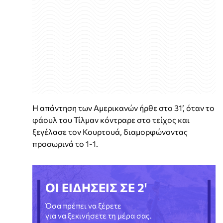
Η απάντηση των Αμερικανών ήρθε στο 31’, όταν το
φάουλ του Τίλμαν κόντραρε στο τείχος και
ξεγέλασε τον Κουρτουά, διαμορφώνοντας
προσωρινά το 1-1.
ΟΙ ΕΙΔΗΣΕΙΣ ΣΕ 2'
Όσα πρέπει να ξέρετε
για να ξεκινήσετε τη μέρα σας.