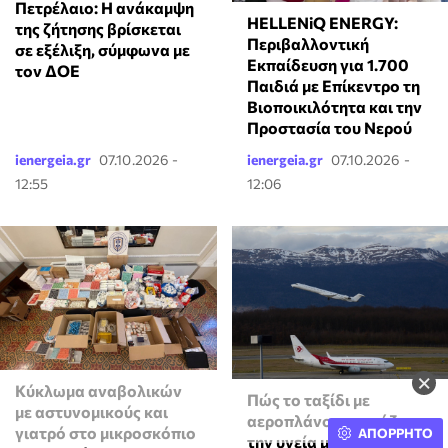
Πετρέλαιο: Η ανάκαμψη
HELLENiQ ENERGY:
της ζήτησης βρίσκεται
Περιβαλλοντική
σε εξέλιξη, σύμφωνα με
Εκπαίδευση για 1.700
τον ΔΟΕ
Παιδιά με Επίκεντρο τη
Βιοποικιλότητα και την
Προστασία του Νερού
ienergeia.gr
07.10.2026 -
ienergeia.gr
07.10.2026 -
12:55
12:06
×
Κύκλωμα αναβολικών
Πώς το ταξίδι με
με αστυνομικούς και
αεροπλάνο επηρεάζει
γιατρό στο μικροσκόπιο
ΑΠΟΡΡΗΤΟ
την υγεία μας