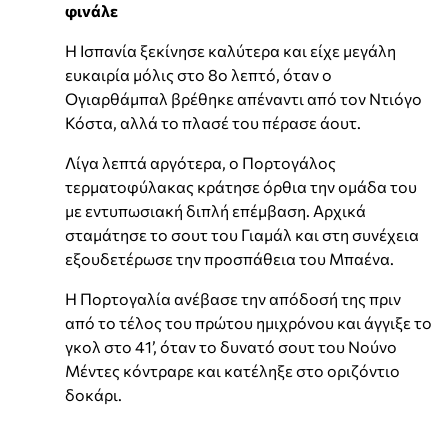
φινάλε
Η Ισπανία ξεκίνησε καλύτερα και είχε μεγάλη
ευκαιρία μόλις στο 8ο λεπτό, όταν ο
Ογιαρθάμπαλ βρέθηκε απέναντι από τον Ντιόγο
Κόστα, αλλά το πλασέ του πέρασε άουτ.
Λίγα λεπτά αργότερα, ο Πορτογάλος
τερματοφύλακας κράτησε όρθια την ομάδα του
με εντυπωσιακή διπλή επέμβαση. Αρχικά
σταμάτησε το σουτ του Γιαμάλ και στη συνέχεια
εξουδετέρωσε την προσπάθεια του Μπαένα.
Η Πορτογαλία ανέβασε την απόδοσή της πριν
από το τέλος του πρώτου ημιχρόνου και άγγιξε το
γκολ στο 41’, όταν το δυνατό σουτ του Νούνο
Μέντες κόντραρε και κατέληξε στο οριζόντιο
δοκάρι.