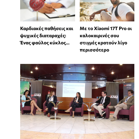
Καρδιακές παθήσεις και
Με το Xiaomi 17T Pro οι
ψυχικές διαταραχές:
καλοκαιρινές σου
Ένας φαύλος κύκλος...
στιγμές κρατούν λίγο
περισσότερο