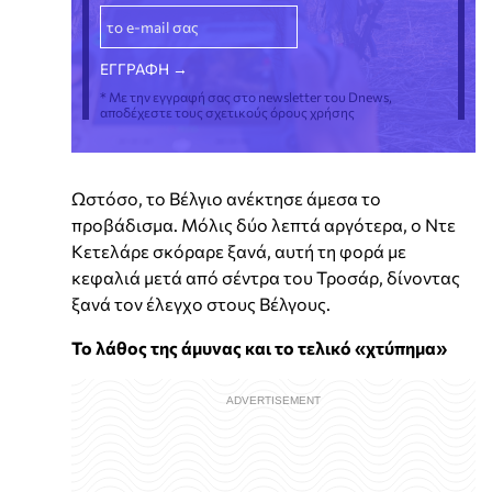
* Με την εγγραφή σας στο newsletter του Dnews,
αποδέχεστε τους σχετικούς όρους χρήσης
Ωστόσο, το Βέλγιο ανέκτησε άμεσα το
προβάδισμα. Μόλις δύο λεπτά αργότερα, ο Ντε
Κετελάρε σκόραρε ξανά, αυτή τη φορά με
κεφαλιά μετά από σέντρα του Τροσάρ, δίνοντας
ξανά τον έλεγχο στους Βέλγους.
Το λάθος της άμυνας και το τελικό «χτύπημα»