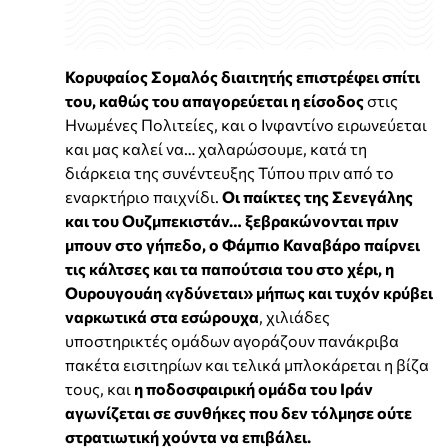
Κορυφαίος Σομαλός διαιτητής επιστρέφει σπίτι
του, καθώς του απαγορεύεται η είσοδος
στις
Ηνωμένες Πολιτείες, και ο Ινφαντίνο ειρωνεύεται
και μας καλεί να… χαλαρώσουμε, κατά τη
διάρκεια της συνέντευξης Τύπου πριν από το
εναρκτήριο παιχνίδι.
Οι παίκτες της Σενεγάλης
και του Ουζμπεκιστάν… ξεβρακώνονται πριν
μπουν στο γήπεδο, ο Φάμπιο Καναβάρο παίρνει
τις κάλτσες και τα παπούτσια του στο χέρι, η
Ουρουγουάη «γδύνεται» μήπως και τυχόν κρύβει
ναρκωτικά στα εσώρουχα
, χιλιάδες
υποστηρικτές ομάδων αγοράζουν πανάκριβα
πακέτα εισιτηρίων και τελικά μπλοκάρεται η βίζα
τους, και
η ποδοσφαιρική ομάδα του Ιράν
αγωνίζεται σε συνθήκες που δεν τόλμησε ούτε
στρατιωτική χούντα να επιβάλει.