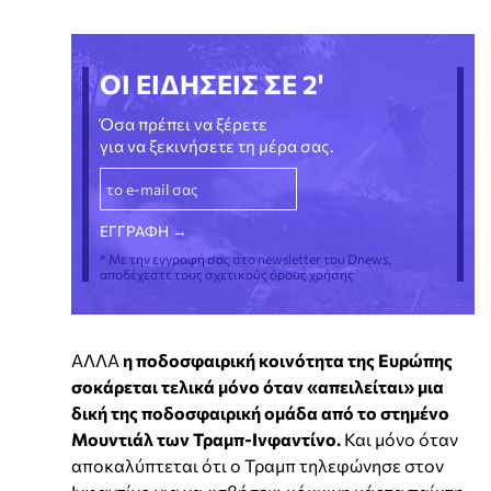
ΟΙ ΕΙΔΗΣΕΙΣ ΣΕ 2'
Όσα πρέπει να ξέρετε
για να ξεκινήσετε τη μέρα σας.
* Με την εγγραφή σας στο newsletter του Dnews,
αποδέχεστε τους σχετικούς όρους χρήσης
ΑΛΛΑ
η ποδοσφαιρική κοινότητα της Ευρώπης
σοκάρεται τελικά μόνο όταν «απειλείται» μια
δική της ποδοσφαιρική ομάδα από το στημένο
Μουντιάλ των Τραμπ-Ινφαντίνο.
Και μόνο όταν
αποκαλύπτεται ότι ο Τραμπ τηλεφώνησε στον