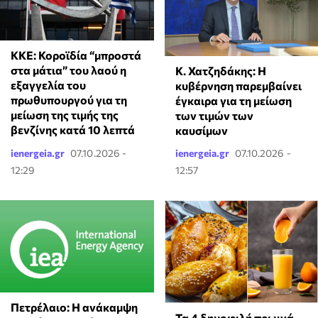
ΚΚΕ: Κοροϊδία “μπροστά
στα μάτια” του λαού η
Κ. Χατζηδάκης: Η
εξαγγελία του
κυβέρνηση παρεμβαίνει
πρωθυπουργού για τη
έγκαιρα για τη μείωση
μείωση της τιμής της
των τιμών των
βενζίνης κατά 10 λεπτά
καυσίμων
ienergeia.gr
07.10.2026 -
ienergeia.gr
07.10.2026 -
12:29
12:57
Πετρέλαιο: Η ανάκαμψη
Τα 4 δημοφιλή πρωινά