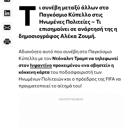
Τ
ι συνέβη μεταξύ άλλων στο
Παγκόσμιο Κύπελλο στις
Ηνωμένες Πολιτείες – Τι
επισημαίνει σε ανάρτησή της η
δημοσιογράφος Αλέκα Ζουμή.
Αδιανόητο αυτό που συνέβη στο Παγκόσμιο
Κύπελλο με τον
Ντόναλντ Τραμπ να τηλεφωνεί
στον
Ινφαντίνο
προκειμένου «να σβηστεί» η
κόκκινη κάρτα
του ποδοσφαιριστή των
Ηνωμένων Πολιτειών και ο πρόεδρος της FIFA να
πραγματοποιεί το αίτημά του!