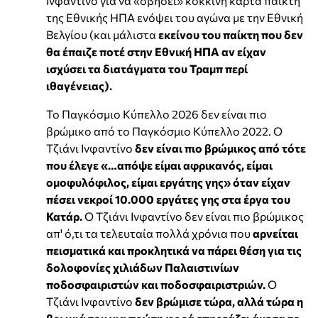
Ινφαντίνο για να «σβήσει» κόκκινη κάρτα παίκτη
της Εθνικής ΗΠΑ ενόψει του αγώνα με την Εθνική
Βελγίου (και μάλιστα
εκείνου του παίκτη που δεν
θα έπαιζε ποτέ στην Εθνική ΗΠΑ αν είχαν
ισχύσει τα διατάγματα του Τραμπ περί
ιθαγένειας).
Το Παγκόσμιο Κύπελλο 2026 δεν είναι πιο
βρώμικο από το Παγκόσμιο Κύπελλο 2022. Ο
Τζιάνι Ινφαντίνο
δεν είναι πιο βρώμικος από τότε
που έλεγε «…απόψε είμαι αφρικανός, είμαι
ομοφυλόφιλος, είμαι εργάτης γης» όταν είχαν
πέσει νεκροί 10.000 εργάτες γης στα έργα του
Κατάρ.
Ο Τζιάνι Ινφαντίνο δεν είναι πιο βρώμικος
απ' ό,τι τα τελευταία πολλά χρόνια που
αρνείται
πεισματικά και προκλητικά να πάρει θέση για τις
δολοφονίες χιλιάδων Παλαιστινίων
ποδοσφαιριστών και ποδοσφαιριστριών.
Ο
Τζιάνι Ινφαντίνο
δεν βρώμισε τώρα, αλλά τώρα η