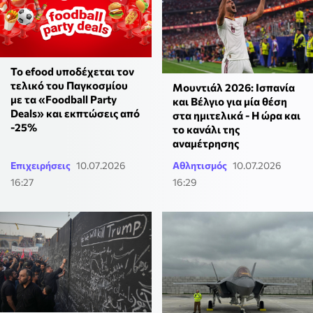
Το efood υποδέχεται τον
τελικό του Παγκοσμίου
Μουντιάλ 2026: Ισπανία
με τα «Foodball Party
και Βέλγιο για μία θέση
Deals» και εκπτώσεις από
στα ημιτελικά - Η ώρα και
-25%
το κανάλι της
αναμέτρησης
Επιχειρήσεις
10.07.2026
Αθλητισμός
10.07.2026
16:27
16:29