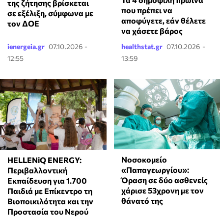
της ζήτησης βρίσκεται
που πρέπει να
σε εξέλιξη, σύμφωνα με
αποφύγετε, εάν θέλετε
τον ΔΟΕ
να χάσετε βάρος
ienergeia.gr
07.10.2026 -
healthstat.gr
07.10.2026 -
12:55
13:59
Νοσοκομείο
HELLENiQ ENERGY:
«Παπαγεωργίου»:
Περιβαλλοντική
Όραση σε δύο ασθενείς
Εκπαίδευση για 1.700
χάρισε 53χρονη με τον
Παιδιά με Επίκεντρο τη
θάνατό της
Βιοποικιλότητα και την
Προστασία του Νερού