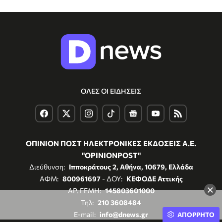
ΟΛΕΣ ΟΙ ΕΙΔΗΣΕΙΣ
ΟΠΙΝΙΟΝ ΠΟΣΤ ΗΛΕΚΤΡΟΝΙΚΕΣ ΕΚΔΟΣΕΙΣ Α.Ε.
"OPINIONPOST"
Διεύθυνση:
Ιπποκράτους 2, Αθήνα, 10679, Ελλάδα
ΑΦΜ:
800961697
- ΔΟΥ:
ΚΕΦΟΔΕ Αττικής
×
ΑΡ. ΓΕΜΗ:
145803601000
Τηλ:
210 3608484
E-mail:
info@dnews.gr
ΑΠΟΡΡΗΤΟ