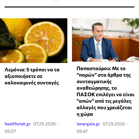
Παπασταύρου: Με το
Λεμόνια: 5 τρόποι να τα
“παρών” στα άρθρα της
αξιοποιήσετε σε
συνταγματικής
καλοκαιρινές συνταγές
αναθεώρησης, το
ΠΑΣΟΚ επιλέγει να είναι
“απών” από τις μεγάλες
αλλαγές που χρειάζεται
η χώρα
healthstat.gr
07.29.2026 -
ienergeia.gr
07.29.2026 -
05:07
05:47