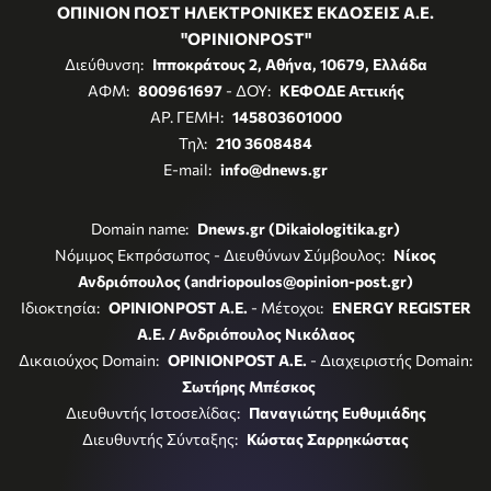
ΟΠΙΝΙΟΝ ΠΟΣΤ ΗΛΕΚΤΡΟΝΙΚΕΣ ΕΚΔΟΣΕΙΣ Α.Ε.
"OPINIONPOST"
Διεύθυνση:
Ιπποκράτους 2, Αθήνα, 10679, Ελλάδα
ΑΦΜ:
800961697
- ΔΟΥ:
ΚΕΦΟΔΕ Αττικής
ΑΡ. ΓΕΜΗ:
145803601000
Τηλ:
210 3608484
E-mail:
info@dnews.gr
Domain name:
Dnews.gr (Dikaiologitika.gr)
Νόμιμος Εκπρόσωπος - Διευθύνων Σύμβουλος:
Νίκος
Ανδριόπουλος (andriopoulos@opinion-post.gr)
Ιδιοκτησία:
OPINIONPOST A.E.
- Μέτοχοι:
ENERGY REGISTER
Α.Ε. / Ανδριόπουλος Νικόλαος
Δικαιούχος Domain:
OPINIONPOST A.E.
- Διαχειριστής Domain:
Σωτήρης Μπέσκος
Διευθυντής Ιστοσελίδας:
Παναγιώτης Ευθυμιάδης
Διευθυντής Σύνταξης:
Κώστας Σαρρηκώστας