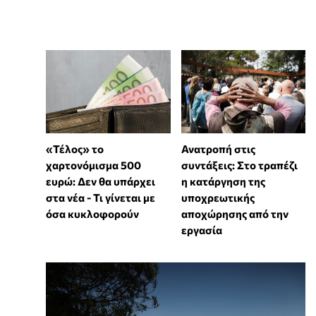
«Τέλος» το
Ανατροπή στις
χαρτονόμισμα 500
συντάξεις: Στο τραπέζι
ευρώ: Δεν θα υπάρχει
η κατάργηση της
στα νέα - Τι γίνεται με
υποχρεωτικής
όσα κυκλοφορούν
αποχώρησης από την
εργασία