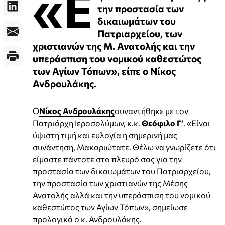
«Ε
την προστασία των
δικαιωμάτων του
Πατριαρχείου, των
χριστιανών της Μ. Ανατολής και την
υπεράσπιση του νομικού καθεστώτος
των Αγίων Τόπων», είπε ο Νίκος
Ανδρουλάκης.
Ο
Νίκος Ανδρουλάκης
συναντήθηκε με τον
Πατριάρχη Ιεροσολύμων, κ.κ.
Θεόφιλο Γ’
. «Είναι
ύψιστη τιμή και ευλογία η σημερινή μας
συνάντηση, Μακαριώτατε. Θέλω να γνωρίζετε ότι
είμαστε πάντοτε στο πλευρό σας για την
προστασία των δικαιωμάτων του Πατριαρχείου,
την προστασία των χριστιανών της Μέσης
Ανατολής αλλά και την υπεράσπιση του νομικού
καθεστώτος των Αγίων Τόπων», σημείωσε
προλογικά ο κ. Ανδρουλάκης.