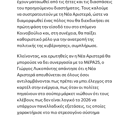
έχουν ματαιωθεί από τις ήττες και τις διασπάσεις
του προηγούμενου διαστήματος. Τους καλούμε
να συστρατευτούν με τη Νέα Αριστερά, ώστε να
διαμορφωθεί ένας πόλος που θα διεκδικήσει σε
πρώτη φάση την είσοδό του στο επόμενο
Κοινοβούλιο και, στη συνέχεια, θα παίξει
καθοριστικό ρόλο για την ανατροπή της
πολιτικής της κυβέρνησης», συμπλήρωσε.
Κλείνοντας, και ερωτηθείς αν η Νέα Αριστερά θα
μπορούσε να δει συνεργασία με το ΜέΡΑ25, ο
Γιώργος Λυκοπάντης απάντησε ότι η Νέα
Αριστερά απευθύνεται σε όλους όσοι
αντιλαμβάνονται πως πρέπει να μπει έλεγχος στα
καρτέλ στην ενέργεια, πως όταν οι πολίτες
πηγαίνουν στο σούπερ μάρκετ νιώθουν ότι τους
κλέβουν, πως δεν είναι λογικό το 2026 να
υπάρχουν πανελλαδικές εξετάσεις, τις οποίες
χαρακτήρισε «το πιο στρεσογόνο σύστημα