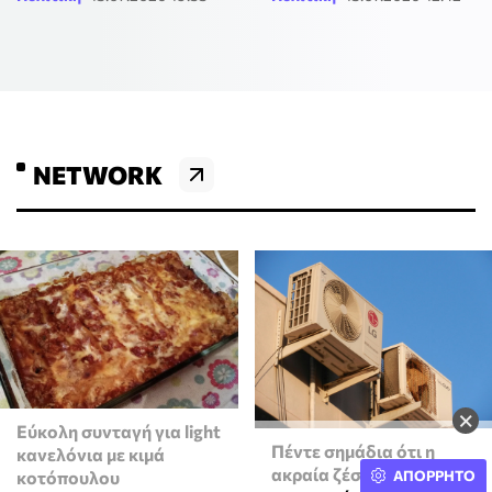
NETWORK
×
Εύκολη συνταγή για light
Πέντε σημάδια ότι η
κανελόνια με κιμά
ακραία ζέστη
ΑΠΟΡΡΗΤΟ
κοτόπουλου