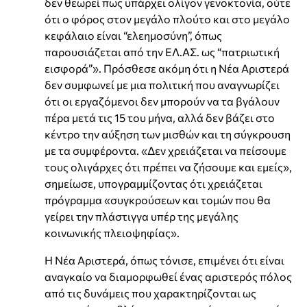
δεν θεωρεί πως υπάρχει ολίγον γενοκτονία, ούτε
ότι ο φόρος στον μεγάλο πλούτο και στο μεγάλο
κεφάλαιο είναι “ελεημοσύνη”, όπως
παρουσιάζεται από την ΕΛ.ΑΣ. ως “πατριωτική
εισφορά”». Πρόσθεσε ακόμη ότι η Νέα Αριστερά
δεν συμφωνεί με μια πολιτική που αναγνωρίζει
ότι οι εργαζόμενοι δεν μπορούν να τα βγάλουν
πέρα μετά τις 15 του μήνα, αλλά δεν βάζει στο
κέντρο την αύξηση των μισθών και τη σύγκρουση
με τα συμφέροντα. «Δεν χρειάζεται να πείσουμε
τους ολιγάρχες ότι πρέπει να ζήσουμε και εμείς»,
σημείωσε, υπογραμμίζοντας ότι χρειάζεται
πρόγραμμα «συγκρούσεων και τομών που θα
γείρει την πλάστιγγα υπέρ της μεγάλης
κοινωνικής πλειοψηφίας».
Η Νέα Αριστερά, όπως τόνισε, επιμένει ότι είναι
αναγκαίο να διαμορφωθεί ένας αριστερός πόλος
από τις δυνάμεις που χαρακτηρίζονται ως