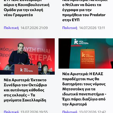
αύριο η Κοινοβουλευτική
ο Ντίλιαν να δώσει τα
Ομάδα για την εκλογή
έγγραφα για την
νέου Γραμματέα
προμήθεια του Predator
στην ΕΥΠ
Πολιτική
14.07.2026 21:09
Πολιτική
14.07.2026 13:11
Νέα Αριστερά: Η ΕΛΑΣ
παραδέχεται πως θα
Νέα Αριστερά: Έκτακτο
διατηρήσει τους νόμους
Συνέδριο τον Οκτώβριο
Μητσοτάκη για τα
και αυτόνομη κάθοδος
ιδιωτικά πανεπιστήμια -
στις εκλογές – Τα
Έχει πάρει διαζύγιο από
μηνύματα Σακελλαρίδη
την Αριστερά
Πολιτική
13.07.2026 19:55
Πολιτική
13.07.2026 12:42