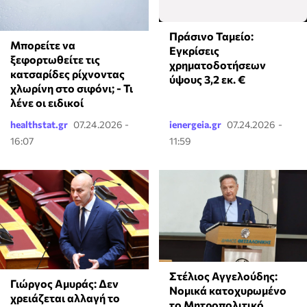
Πράσινο Ταμείο:
Μπορείτε να
Εγκρίσεις
ξεφορτωθείτε τις
χρηματοδοτήσεων
κατσαρίδες ρίχνοντας
ύψους 3,2 εκ. €
χλωρίνη στο σιφόνι; - Τι
λένε οι ειδικοί
healthstat.gr
07.24.2026 -
ienergeia.gr
07.24.2026 -
16:07
11:59
Στέλιος Αγγελούδης:
Γιώργος Αμυράς: Δεν
Νομικά κατοχυρωμένο
χρειάζεται αλλαγή το
το Μητροπολιτικό