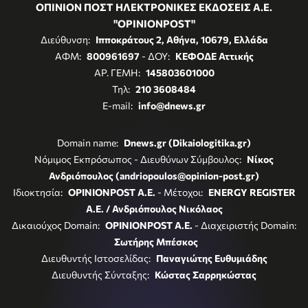
ΟΠΙΝΙΟΝ ΠΟΣΤ ΗΛΕΚΤΡΟΝΙΚΕΣ ΕΚΔΟΣΕΙΣ Α.Ε.
"OPINIONPOST"
Διεύθυνση:
Ιπποκράτους 2, Αθήνα, 10679, Ελλάδα
ΑΦΜ:
800961697
- ΔΟΥ:
ΚΕΦΟΔΕ Αττικής
ΑΡ. ΓΕΜΗ:
145803601000
Τηλ:
210 3608484
E-mail:
info@dnews.gr
Domain name:
Dnews.gr (Dikaiologitika.gr)
Νόμιμος Εκπρόσωπος - Διευθύνων Σύμβουλος:
Νίκος
Ανδριόπουλος (andriopoulos@opinion-post.gr)
Ιδιοκτησία:
OPINIONPOST A.E.
- Μέτοχοι:
ENERGY REGISTER
Α.Ε. / Ανδριόπουλος Νικόλαος
Δικαιούχος Domain:
OPINIONPOST A.E.
- Διαχειριστής Domain:
Σωτήρης Μπέσκος
Διευθυντής Ιστοσελίδας:
Παναγιώτης Ευθυμιάδης
Διευθυντής Σύνταξης:
Κώστας Σαρρηκώστας