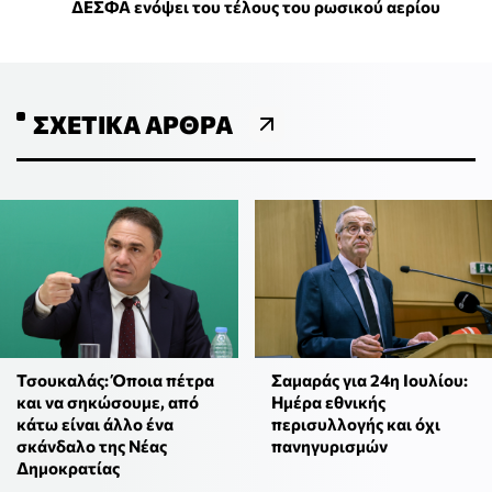
ΔΕΣΦΑ ενόψει του τέλους του ρωσικού αερίου
ΣΧΕΤΙΚΆ ΆΡΘΡΑ
Τσουκαλάς: Όποια πέτρα
Σαμαράς για 24η Ιουλίου:
και να σηκώσουμε, από
Ημέρα εθνικής
κάτω είναι άλλο ένα
περισυλλογής και όχι
σκάνδαλο της Νέας
πανηγυρισμών
Δημοκρατίας