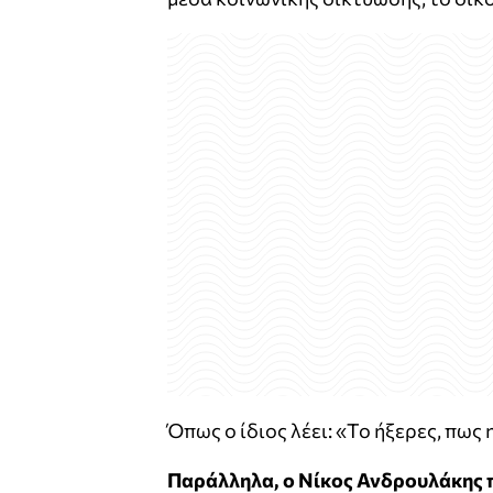
Όπως ο ίδιος λέει: «Το ήξερες, πως 
Παράλληλα, ο Νίκος Ανδρουλάκης 