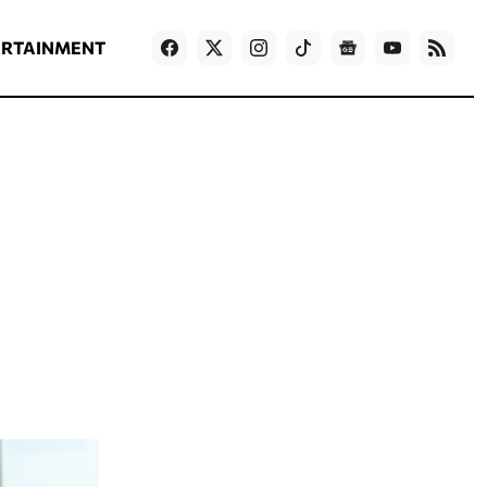
ΡΟΗ ΕΙΔΗΣΕΩΝ
T
NEWS IN ENGLISH
Games
ERTAINMENT