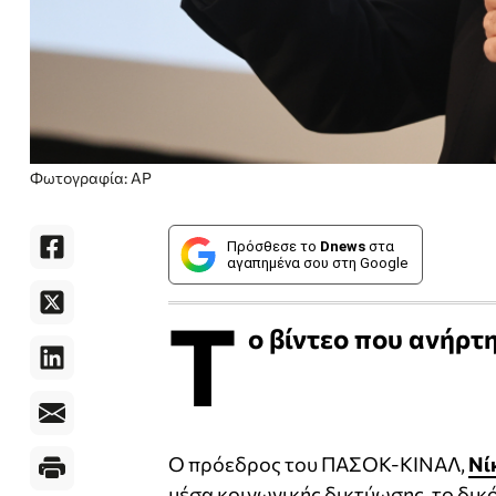
Φωτογραφία: AP
Πρόσθεσε το
Dnews
στα
αγαπημένα σου στη Google
Τ
ο βίντεο που ανήρτ
Ο πρόεδρος του ΠΑΣΟΚ-ΚΙΝΑΛ,
Νί
μέσα κοινωνικής δικτύωσης, το δικό