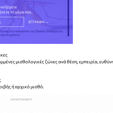
να ξέρετε
νήσετε τη μέρα σας.
φή σας στο newsletter του Dnews, αποδέχεστε
ς όρους χρήσης
ακες
μμένες μισθολογικές ζώνες ανά θέση, εμπειρία, ευθύν
ς
ιβής ή αρχικό μισθό.