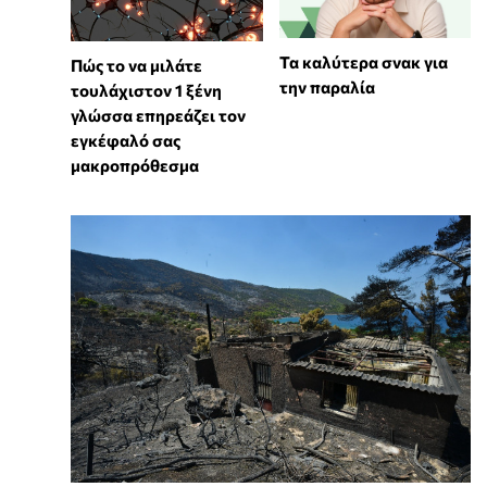
Τα καλύτερα σνακ για
⁠Πώς το να μιλάτε
την παραλία
τουλάχιστον 1 ξένη
γλώσσα επηρεάζει τον
εγκέφαλό σας
μακροπρόθεσμα