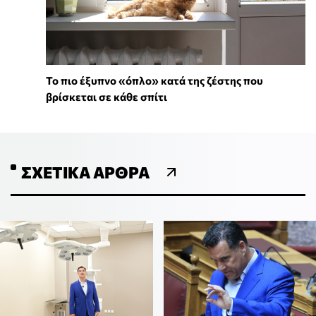
To πιο έξυπνο «όπλο» κατά της ζέστης που
βρίσκεται σε κάθε σπίτι
ΣΧΕΤΙΚΆ ΆΡΘΡΑ