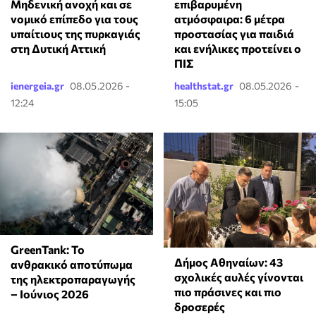
Μηδενική ανοχή και σε
επιβαρυμένη
νομικό επίπεδο για τους
ατμόσφαιρα: 6 μέτρα
υπαίτιους της πυρκαγιάς
προστασίας για παιδιά
στη Δυτική Αττική
και ενήλικες προτείνει ο
ΠΙΣ
ienergeia.gr
08.05.2026 -
healthstat.gr
08.05.2026 -
12:24
15:05
GreenTank: Το
Δήμος Αθηναίων: 43
ανθρακικό αποτύπωμα
σχολικές αυλές γίνονται
της ηλεκτροπαραγωγής
πιο πράσινες και πιο
– Ιούνιος 2026
δροσερές