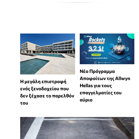
Νέο Πρόγραμμα
Αποφοίτων της Allwyn
Η μεγάλη επιστροφή
Hellas για τους
ενός ξενοδοχείου που
επαγγελματίες του
δεν ξέχασε το παρελθόν
αύριο
του