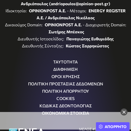
Ανδριόπουλος (andriopoulos@opinion-post.gr)
Ιδιοκτησία:
OPINIONPOST A.E.
- Μέτοχοι:
ENERGY REGISTER
Α.Ε. / Ανδριόπουλος Νικόλαος
Δικαιούχος Domain:
OPINIONPOST A.E.
- Διαχειριστής Domain:
Σωτήρης Μπέσκος
Διευθυντής Ιστοσελίδας:
Παναγιώτης Ευθυμιάδης
Διευθυντής Σύνταξης:
Κώστας Σαρρηκώστας
ΤΑΥΤΟΤΗΤΑ
ΔΙΑΦΗΜΙΣΗ
ΟΡΟΙ ΧΡΗΣΗΣ
ΠΟΛΙΤΙΚΗ ΠΡΟΣΤΑΣΙΑΣ ΔΕΔΟΜΕΝΩΝ
ΠΟΛΙΤΙΚΗ ΑΠΟΡΡΗΤΟΥ
COOKIES
ΚΩΔΙΚΑΣ ΔΕΟΝΤΟΛΟΓΙΑΣ
×
ΟΙΚΟΝΟΜΙΚΑ ΣΤΟΙΧΕΙΑ
ΑΠΟΡΡΗΤΟ
ΜΕΛΟΣ #242054