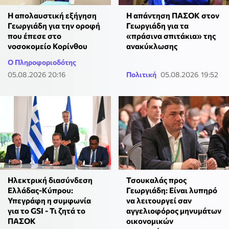
Η απολαυστική εξήγηση
Η απάντηση ΠΑΣΟΚ στον
Γεωργιάδη για την οροφή
Γεωργιάδη για τα
που έπεσε στο
«πράσινα σπιτάκια» της
νοσοκομείο Κορίνθου
ανακύκλωσης
Ο Πληροφοριοδότης
05.08.2026 20:16
Πολιτική
05.08.2026 19:52
Ηλεκτρική διασύνδεση
Τσουκαλάς προς
Ελλάδας-Κύπρου:
Γεωργιάδη: Είναι λυπηρό
Υπεγράφη η συμφωνία
να λειτουργεί σαν
για το GSI - Τι ζητά το
αγγελιοφόρος μηνυμάτων
ΠΑΣΟΚ
οικονομικών