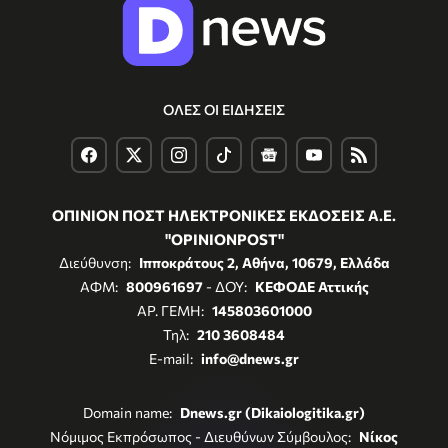
ΟΛΕΣ ΟΙ ΕΙΔΗΣΕΙΣ
ΟΠΙΝΙΟΝ ΠΟΣΤ ΗΛΕΚΤΡΟΝΙΚΕΣ ΕΚΔΟΣΕΙΣ Α.Ε.
"OPINIONPOST"
Διεύθυνση:
Ιπποκράτους 2, Αθήνα, 10679, Ελλάδα
ΑΦΜ:
800961697
- ΔΟΥ:
ΚΕΦΟΔΕ Αττικής
ΑΡ. ΓΕΜΗ:
145803601000
Τηλ:
210 3608484
E-mail:
info@dnews.gr
Domain name:
Dnews.gr (Dikaiologitika.gr)
Νόμιμος Εκπρόσωπος - Διευθύνων Σύμβουλος:
Νίκος