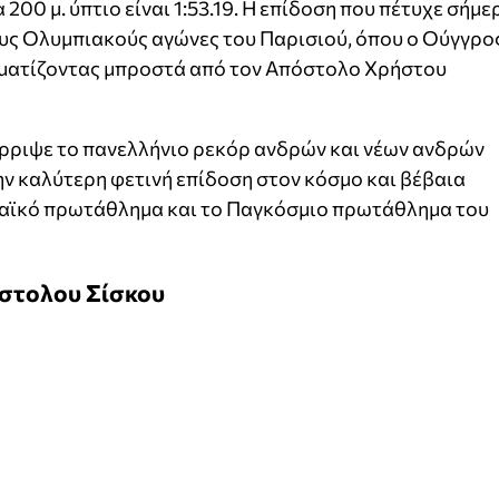
 200 μ. ύπτιο είναι 1:53.19. Η επίδοση που πέτυχε σήμε
ους Ολυμπιακούς αγώνες του Παρισιού, όπου ο Ούγγρο
ερματίζοντας μπροστά από τον Απόστολο Χρήστου
έρριψε το πανελλήνιο ρεκόρ ανδρών και νέων ανδρών
 την καλύτερη φετινή επίδοση στον κόσμο και βέβαια
ωπαϊκό πρωτάθλημα και το Παγκόσμιο πρωτάθλημα του
όστολου Σίσκου