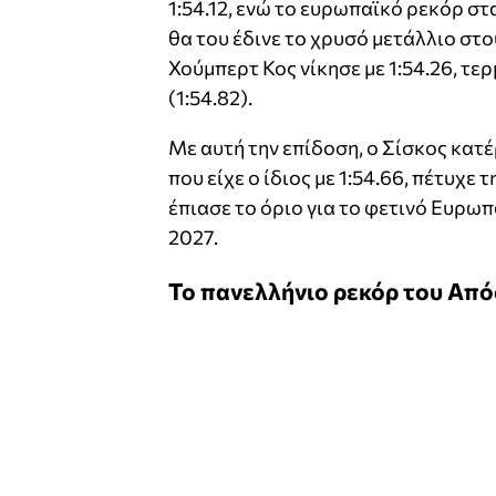
1:54.12, ενώ το ευρωπαϊκό ρεκόρ στα
θα του έδινε το χρυσό μετάλλιο στ
Χούμπερτ Κος νίκησε με 1:54.26, τ
(1:54.82).
Με αυτή την επίδοση, ο Σίσκος κατ
που είχε ο ίδιος με 1:54.66, πέτυχε
έπιασε το όριο για το φετινό Ευρ
2027.
Το πανελλήνιο ρεκόρ του Απ