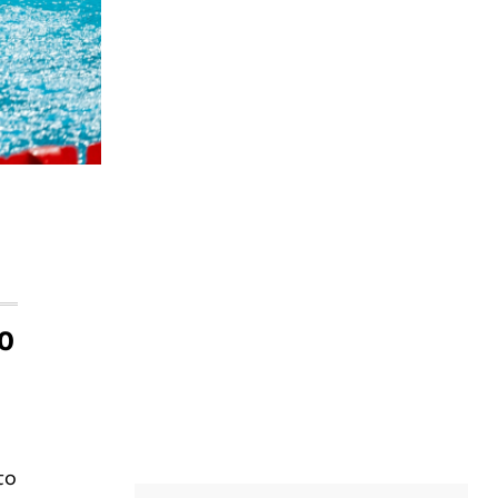
00
το