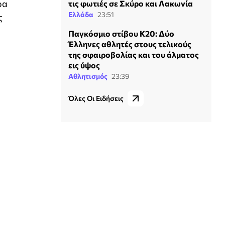
ρα
τις φωτιές σε Σκύρο και Λακωνία
Ελλάδα
23:51
ς
Παγκόσμιο στίβου Κ20: Δύο
Έλληνες αθλητές στους τελικούς
της σφαιροβολίας και του άλματος
εις ύψος
Αθλητισμός
23:39
Όλες Οι Ειδήσεις