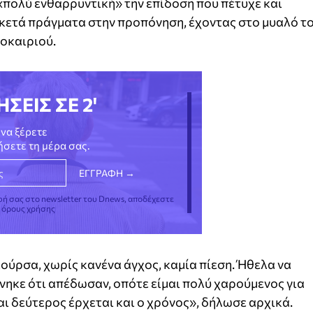
πολύ ενθαρρυντική» την επίδοση που πέτυχε και
ρκετά πράγματα στην προπόνηση, έχοντας στο μυαλό τ
οκαιριού.
ΗΣΕΙΣ ΣΕ 2'
να ξέρετε
νήσετε τη μέρα σας.
φή σας στο newsletter του Dnews, αποδέχεστε
ς όρους χρήσης
ύρσα, χωρίς κανένα άγχος, καμία πίεση. Ήθελα να
ηκε ότι απέδωσαν, οπότε είμαι πολύ χαρούμενος για
ι δεύτερος έρχεται και ο χρόνος», δήλωσε αρχικά.