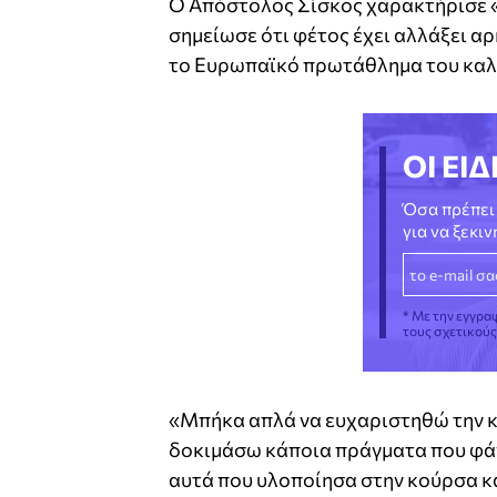
Ο Απόστολος Σίσκος χαρακτήρισε «
σημείωσε ότι φέτος έχει αλλάξει α
το Ευρωπαϊκό πρωτάθλημα του καλ
ΟΙ ΕΙΔ
Όσα πρέπει 
για να ξεκι
* Με την εγγρα
τους σχετικού
«Μπήκα απλά να ευχαριστηθώ την κο
δοκιμάσω κάποια πράγματα που φάν
αυτά που υλοποίησα στην κούρσα κα