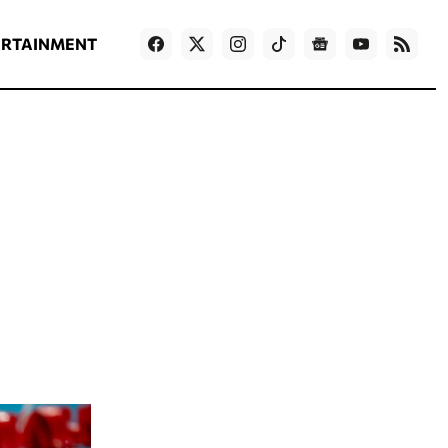
ΡΟΗ ΕΙΔΗΣΕΩΝ
T
NEWS IN ENGLISH
Games
ERTAINMENT