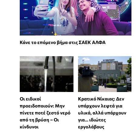
Κάνε το επόμενο βήμα στις ΣΑΕΚ ΑΛΦΑ
Οι ειδικοί
Κρατικό Νίκαιας: Δεν
προειδοποιούν: Μην
υπάρχουν λεφτά για
πίνετε ποτέ ζεστό νερό
υλικά, αλλά υπάρχουν
από τη βρύση – Οι
για... ιδιώτες
κίνδυνοι
εργολάβους