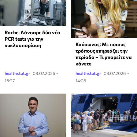
Roche: Λάνσαρε δύο νέα
PCR tests για την
Καύσωνας: Με ποιους
κυκλοσπορίαση
τρόπους επηρεάζει την
περίοδο – Τι μπορείτε να
κάνετε
healthstat.gr
08.07.2026 -
healthstat.gr
08.07.2026 -
16:27
14:08