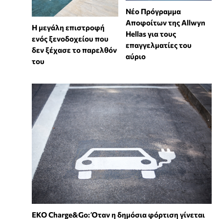
Νέο Πρόγραμμα
Αποφοίτων της Allwyn
Η μεγάλη επιστροφή
Hellas για τους
ενός ξενοδοχείου που
επαγγελματίες του
δεν ξέχασε το παρελθόν
αύριο
του
EKO Charge&Go: Όταν η δημόσια φόρτιση γίνεται