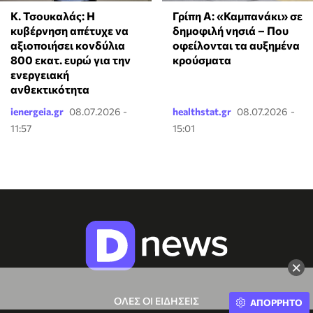
Κ. Τσουκαλάς: Η
Γρίπη Α: «Καμπανάκι» σε
κυβέρνηση απέτυχε να
δημοφιλή νησιά – Που
αξιοποιήσει κονδύλια
οφείλονται τα αυξημένα
800 εκατ. ευρώ για την
κρούσματα
ενεργειακή
ανθεκτικότητα
ienergeia.gr
08.07.2026 -
healthstat.gr
08.07.2026 -
11:57
15:01
×
ΟΛΕΣ ΟΙ ΕΙΔΗΣΕΙΣ
ΑΠΟΡΡΗΤΟ