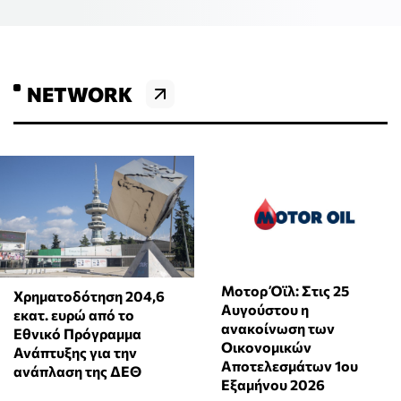
NETWORK
Μοτορ Όϊλ: Στις 25
Χρηματοδότηση 204,6
Αυγούστου η
εκατ. ευρώ από το
ανακοίνωση των
Εθνικό Πρόγραμμα
Οικονομικών
Ανάπτυξης για την
Αποτελεσμάτων 1ου
ανάπλαση της ΔΕΘ
Εξαμήνου 2026