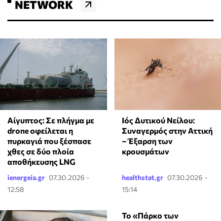
NETWORK
Αίγυπτος: Σε πλήγμα με
Ιός Δυτικού Νείλου:
drone οφείλεται η
Συναγερμός στην Αττική
πυρκαγιά που ξέσπασε
– Έξαρση των
χθες σε δύο πλοία
κρουσμάτων
αποθήκευσης LNG
ienergeia.gr
07.30.2026 -
healthstat.gr
07.30.2026 -
12:58
15:14
Το «Πάρκο των