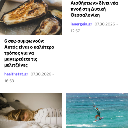
Αισθήσεων» δίνει νέα
πνοή στη Δυτική
Θεσσαλονίκη
ienergeia.gr
07.30.2026 -
12:57
6 σεφ συμφωνούν:
Αυτός είναι ο καλύτερο
τρόπος για να
μαγειρεύετε τις
μελιτζάνες
healthstat.gr
07.30.2026 -
16:53