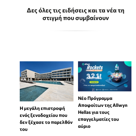
Δες όλες τις ειδήσεις και τα νέα τη
στιγμή που συμβαίνουν
Νέο Πρόγραμμα
Αποφοίτων της Allwyn
Η μεγάλη επιστροφή
Hellas για τους
ενός ξενοδοχείου που
επαγγελματίες του
δεν ξέχασε το παρελθόν
αύριο
του