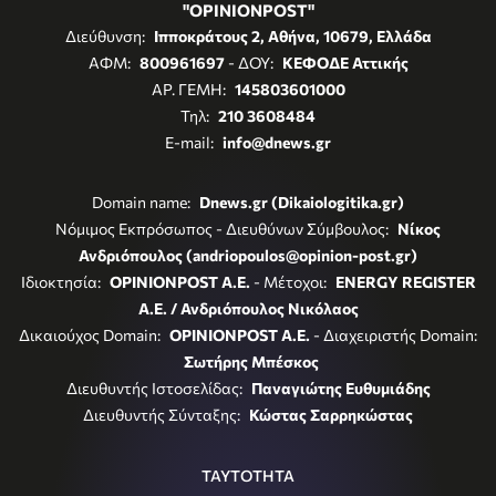
"OPINIONPOST"
Διεύθυνση:
Ιπποκράτους 2, Αθήνα, 10679, Ελλάδα
ΑΦΜ:
800961697
- ΔΟΥ:
ΚΕΦΟΔΕ Αττικής
ΑΡ. ΓΕΜΗ:
145803601000
Τηλ:
210 3608484
E-mail:
info@dnews.gr
Domain name:
Dnews.gr (Dikaiologitika.gr)
Νόμιμος Εκπρόσωπος - Διευθύνων Σύμβουλος:
Νίκος
Ανδριόπουλος (andriopoulos@opinion-post.gr)
Ιδιοκτησία:
OPINIONPOST A.E.
- Μέτοχοι:
ENERGY REGISTER
Α.Ε. / Ανδριόπουλος Νικόλαος
Δικαιούχος Domain:
OPINIONPOST A.E.
- Διαχειριστής Domain:
Σωτήρης Μπέσκος
Διευθυντής Ιστοσελίδας:
Παναγιώτης Ευθυμιάδης
Διευθυντής Σύνταξης:
Κώστας Σαρρηκώστας
ΤΑΥΤΟΤΗΤΑ