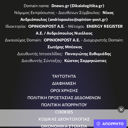
Domain name:
Dnews.gr (Dikaiologitika.gr)
Νόμιμος Εκπρόσωπος - Διευθύνων Σύμβουλος:
Νίκος
Ανδριόπουλος (andriopoulos@opinion-post.gr)
Ιδιοκτησία:
OPINIONPOST A.E.
- Μέτοχοι:
ENERGY REGISTER
Α.Ε. / Ανδριόπουλος Νικόλαος
Δικαιούχος Domain:
OPINIONPOST A.E.
- Διαχειριστής Domain:
Σωτήρης Μπέσκος
Διευθυντής Ιστοσελίδας:
Παναγιώτης Ευθυμιάδης
Διευθυντής Σύνταξης:
Κώστας Σαρρηκώστας
ΤΑΥΤΟΤΗΤΑ
ΔΙΑΦΗΜΙΣΗ
ΟΡΟΙ ΧΡΗΣΗΣ
ΠΟΛΙΤΙΚΗ ΠΡΟΣΤΑΣΙΑΣ ΔΕΔΟΜΕΝΩΝ
ΠΟΛΙΤΙΚΗ ΑΠΟΡΡΗΤΟΥ
×
COOKIES
ΚΩΔΙΚΑΣ ΔΕΟΝΤΟΛΟΓΙΑΣ
ΑΠΟΡΡΗΤΟ
ΟΙΚΟΝΟΜΙΚΑ ΣΤΟΙΧΕΙΑ