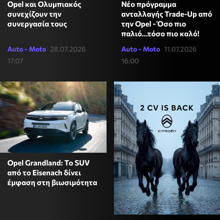
Opel και Ολυμπιακός
Νέο πρόγραμμα
συνεχίζουν την
ανταλλαγής Trade-Up από
συνεργασία τους
την Opel - Όσο πιο
παλιό…τόσο πιο καλό!
Auto - Moto
28.07.2026
Auto - Moto
11.07.2026
17:07
16:00
Opel Grandland: Το SUV
από το Eisenach δίνει
έμφαση στη βιωσιμότητα