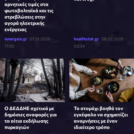
αρνητικές τιμές στα
φωτοβολταϊκά και τις
στρεβλώσεις στην
αγορά ηλεκτρικής
ενέργειας
ienergeia.gr
07.31.2026 -
healthstat.gr
08.02.2026 -
11:50
03:34
Ο ΔΕΔΔΗΕ σχετικά με
Το στομάχι βοηθά τον
δημόσιες αναφορές για
εγκέφαλο να σχηματίζει
τα αίτια εκδήλωσης
αναμνήσεις με έναν
πυρκαγιών
ιδιαίτερο τρόπο