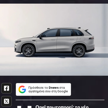
Πρόσθεσε το
Dnews
στα
αγαπημένα σου στη Google
Opel πρωτοπορεί: το νέο