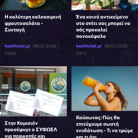
Η καλύτερη καλοκαιρινή
Ένα κοινό αντικείμενο
φρουτοσαλάτα -
στο σπίτι σας μπορεί να
Συνταγή
σάς προκαλεί
πονοκέφαλο
healthstat.gr
08.02.2026 -
healthstat.gr
08.02.2026 -
03:29
03:12
Καύσωνας: Πώς θα
Στην Κομισιόν
επιτύχουμε σωστή
προσέφυγε ο ΣΥΦΩΕΛ
ενυδάτωση - Τι να τρώμε
για περικοπές και
και τι όχι