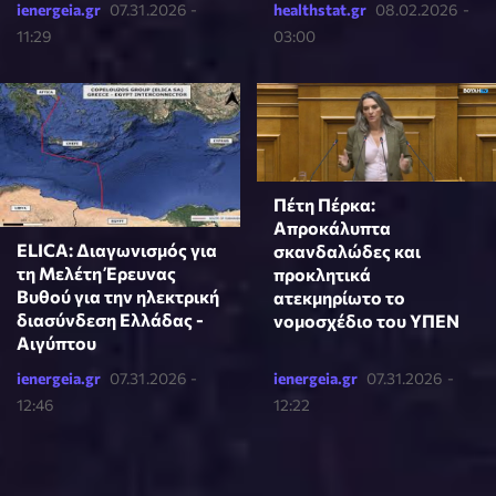
ienergeia.gr
07.31.2026 -
healthstat.gr
08.02.2026 -
11:29
03:00
Πέτη Πέρκα:
Απροκάλυπτα
ELICA: Διαγωνισμός για
σκανδαλώδες και
τη Μελέτη Έρευνας
προκλητικά
Βυθού για την ηλεκτρική
ατεκμηρίωτο το
διασύνδεση Ελλάδας -
νομοσχέδιο του ΥΠΕΝ
Αιγύπτου
ienergeia.gr
07.31.2026 -
ienergeia.gr
07.31.2026 -
12:46
12:22