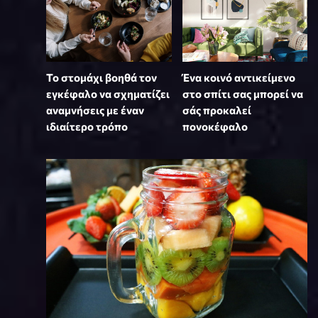
Το στομάχι βοηθά τον
Ένα κοινό αντικείμενο
εγκέφαλο να σχηματίζει
στο σπίτι σας μπορεί να
αναμνήσεις με έναν
σάς προκαλεί
ιδιαίτερο τρόπο
πονοκέφαλο