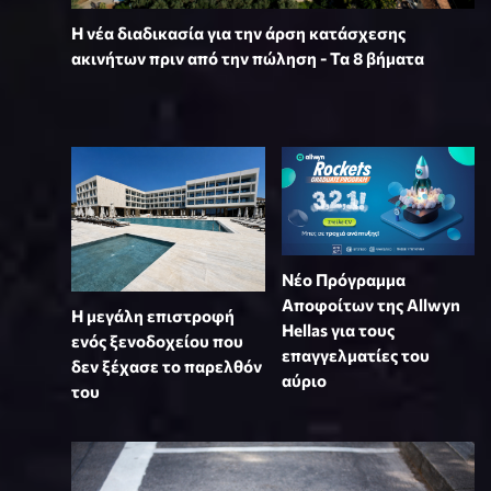
Η νέα διαδικασία για την άρση κατάσχεσης
ακινήτων πριν από την πώληση - Τα 8 βήματα
Νέο Πρόγραμμα
Αποφοίτων της Allwyn
Η μεγάλη επιστροφή
Hellas για τους
ενός ξενοδοχείου που
επαγγελματίες του
δεν ξέχασε το παρελθόν
αύριο
του