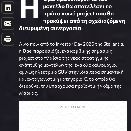
Η
μοντέλο θα αποτελέσει το
πρώτο κοινό project που θα
προκύψει από τη σχεδιαζόμενη
διευρυμένη συνεργασία.
Λίγο πριν από το Investor Day 2026 της Stellantis,
η
Opel
παρουσιάζει ένα κομβικής σημασίας
project στο πλαίσιο της νέας στρατηγικής
ανάπτυξης μοντέλων της: ένα ολοκαίνουργιο,
αμιγώς ηλεκτρικό SUV στην ιδιαίτερα σημαντική
και ανταγωνιστική κατηγορία C, το οποίο θα
διευρύνει την υπάρχουσα προϊοντική γκάμα της
Μάρκας.