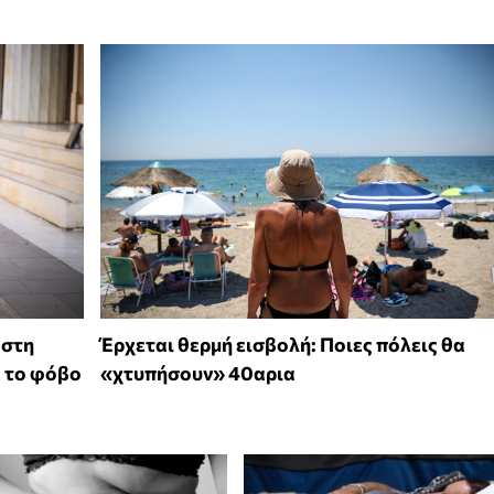
 στη
Έρχεται θερμή εισβολή: Ποιες πόλεις θα
ό το φόβο
«χτυπήσουν» 40αρια