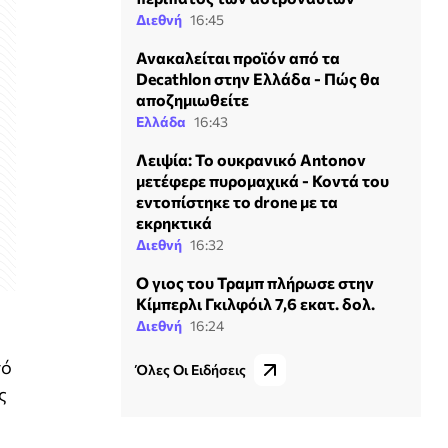
Διεθνή
16:45
Ανακαλείται προϊόν από τα
Decathlon στην Ελλάδα - Πώς θα
αποζημιωθείτε
Ελλάδα
16:43
Λειψία: Το ουκρανικό Antonov
μετέφερε πυρομαχικά - Κοντά του
εντοπίστηκε το drone με τα
εκρηκτικά
Διεθνή
16:32
Ο γιος του Τραμπ πλήρωσε στην
Κίμπερλι Γκιλφόιλ 7,6 εκατ. δολ.
Διεθνή
16:24
πό
Όλες Οι Ειδήσεις
ς