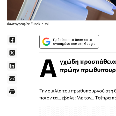
Φωτογραφία: Eurokinissi
Πρόσθεσε το
Dnews
στα
αγαπημένα σου στη Google
Α
γχώδη προσπάθεια 
πρώην πρωθυπουργό
Την ομιλία του πρωθυπουργού στη 
ποιον τα... έβαλε; Με τον... Τσίπρα