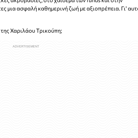
κές ακροβασίες, στο χάιδεμα των funds και στην
ες μια ασφαλή καθημερινή ζωή με αξιοπρέπεια. Γι' αυτ
α της Χαριλάου Τρικούπη;