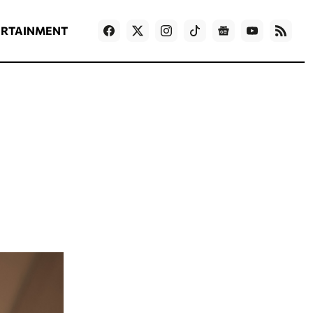
ΡΟΗ ΕΙΔΗΣΕΩΝ
T
NEWS IN ENGLISH
Games
ERTAINMENT