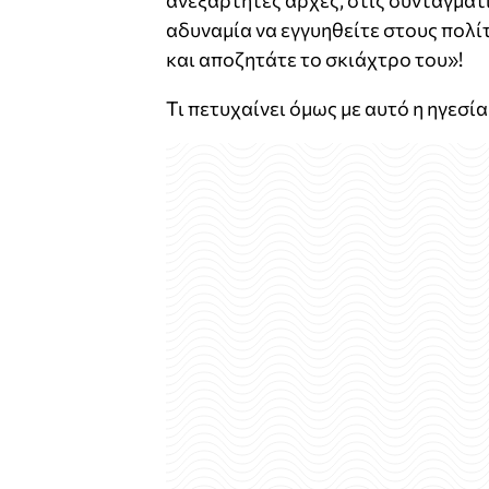
ανεξάρτητες αρχές, στις συνταγματι
αδυναμία να εγγυηθείτε στους πολίτ
και αποζητάτε το σκιάχτρο του»!
Τι πετυχαίνει όμως με αυτό η ηγεσί