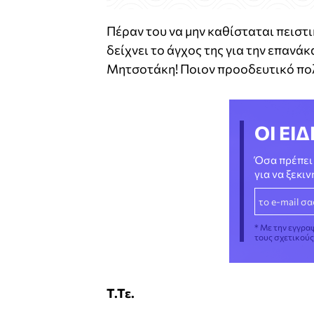
Πέραν του να μην καθίσταται πειστι
δείχνει το άγχος της για την επανάκ
Μητσοτάκη! Ποιον προοδευτικό πολί
ΟΙ ΕΙΔ
Όσα πρέπει 
για να ξεκι
* Με την εγγρα
τους σχετικού
Τ.Τε.