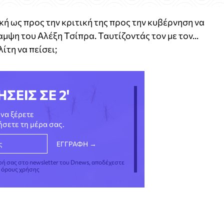
κή ως προς την κριτική της προς την κυβέρνηση να
αμψη του Αλέξη Τσίπρα. Ταυτίζοντάς τον με τον...
τη να πείσει;
ΗΣΕΙΣ ΣΕ 2'
να ξέρετε
νήσετε τη μέρα σας.
φή σας στο newsletter του Dnews, αποδέχεστε
ς όρους χρήσης