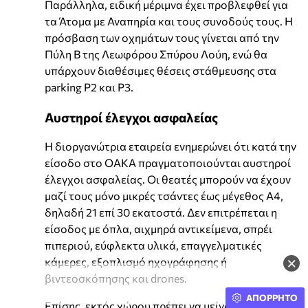
Παράλληλα, ειδική μέριμνα έχει προβλεφθεί για
τα Άτομα με Αναπηρία και τους συνοδούς τους. Η
πρόσβαση των οχημάτων τους γίνεται από την
Πύλη Β της Λεωφόρου Σπύρου Λούη, ενώ θα
υπάρχουν διαθέσιμες θέσεις στάθμευσης στα
parking P2 και P3.
Αυστηροί έλεγχοι ασφαλείας
Η διοργανώτρια εταιρεία ενημερώνει ότι κατά την
είσοδο στο ΟΑΚΑ πραγματοποιούνται αυστηροί
έλεγχοι ασφαλείας. Οι θεατές μπορούν να έχουν
μαζί τους μόνο μικρές τσάντες έως μέγεθος Α4,
δηλαδή 21 επί 30 εκατοστά. Δεν επιτρέπεται η
είσοδος με όπλα, αιχμηρά αντικείμενα, σπρέι
πιπεριού, εύφλεκτα υλικά, επαγγελματικές
×
κάμερες, εξοπλισμό ηχογράφησης ή
βιντεοσκόπησης και drones.
ΑΠΟΡΡΗΤΟ
Επίσης, εκτός χώρου πρέπει να μείνουν μεγάλες