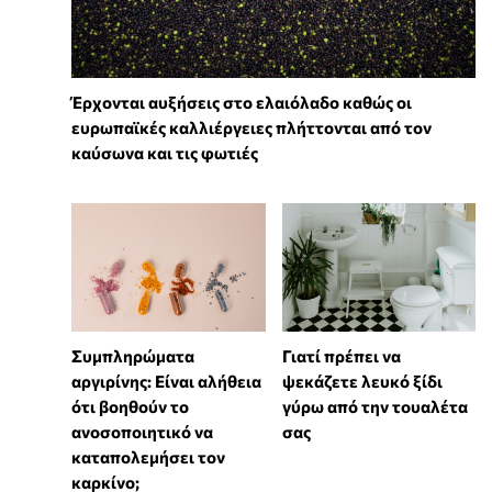
Έρχονται αυξήσεις στο ελαιόλαδο καθώς οι
ευρωπαϊκές καλλιέργειες πλήττονται από τον
καύσωνα και τις φωτιές
⁠Συμπληρώματα
Γιατί πρέπει να
αργιρίνης: Είναι αλήθεια
ψεκάζετε λευκό ξίδι
ότι βοηθούν το
γύρω από την τουαλέτα
ανοσοποιητικό να
σας
καταπολεμήσει τον
καρκίνο;