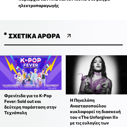
ηλεκτροπαραγωγής
ΣΧΕΤΙΚΆ ΆΡΘΡΑ
Φρενίτιδα για το K-Pop
Η Πηνελόπη
Fever: Sold out και
Αναστασοπούλου
δεύτερη παράσταση στην
κυκλοφορεί τη διασκευή
Τεχνόπολη
του «The Unforgiven II»
με τις ευλογίες των