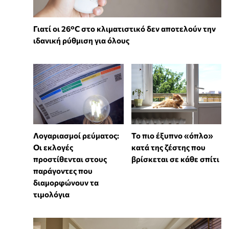
Γιατί οι 26°C στο κλιματιστικό δεν αποτελούν την
ιδανική ρύθμιση για όλους
Λογαριασμοί ρεύματος:
To πιο έξυπνο «όπλο»
Οι εκλογές
κατά της ζέστης που
προστίθενται στους
βρίσκεται σε κάθε σπίτι
παράγοντες που
διαμορφώνουν τα
τιμολόγια