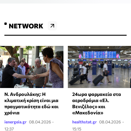
NETWORK
24ωρα φαρμακεία στα
Ν. Ανδρουλάκης: Η
αεροδρόμια «Ελ.
κλιματική κρίση είναι μια
Βενιζέλος» και
πραγματικότητα εδώ και
«Μακεδονία»
χρόνια
ienergeia.gr
08.04.2026 -
healthstat.gr
08.04.2026 -
12:37
15:15