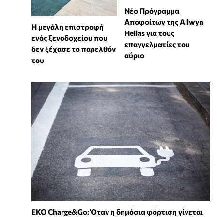
Νέο Πρόγραμμα
Αποφοίτων της Allwyn
Η μεγάλη επιστροφή
Hellas για τους
ενός ξενοδοχείου που
επαγγελματίες του
δεν ξέχασε το παρελθόν
αύριο
του
EKO Charge&Go: Όταν η δημόσια φόρτιση γίνεται