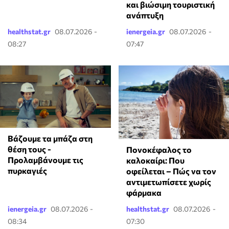
και βιώσιμη τουριστική
ανάπτυξη
healthstat.gr
08.07.2026 -
ienergeia.gr
08.07.2026 -
08:27
07:47
Βάζουμε τα μπάζα στη
θέση τους -
Πονοκέφαλος το
Προλαμβάνουμε τις
καλοκαίρι: Που
πυρκαγιές
οφείλεται – Πώς να τον
αντιμετωπίσετε χωρίς
φάρμακα
ienergeia.gr
08.07.2026 -
healthstat.gr
08.07.2026 -
08:34
07:30