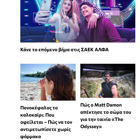
Κάνε το επόμενο βήμα στις ΣΑΕΚ ΑΛΦΑ
Πώς ο Matt Damon
Πονοκέφαλος το
απέκτησε το σώμα του
καλοκαίρι: Που
για την ταινία «The
οφείλεται – Πώς να τον
Odyssey»
αντιμετωπίσετε χωρίς
φάρμακα