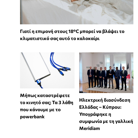
Γιατί η επιμονή στους 18°C μπορεί να βλάψει το
κλιματιστικό σας αυτό το καλοκαίρι
Μήπως καταστρέφετε
Ηλεκτρική διασύνδεση
το κινητό σας; Τα 3 λάθη
Ελλάδας – Κύπρου:
που κάνουμε με το
Υπογράφηκε η
powerbank
συμφωνία με τη γαλλική
Meridiam