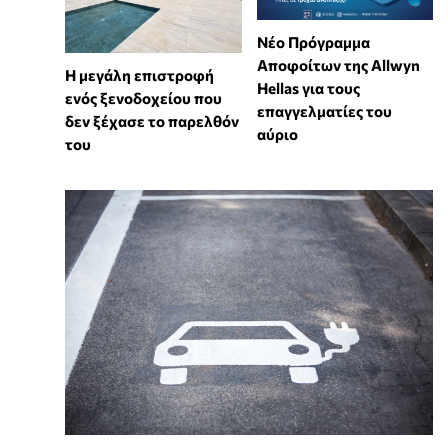
Νέο Πρόγραμμα
Αποφοίτων της Allwyn
Η μεγάλη επιστροφή
Hellas για τους
ενός ξενοδοχείου που
επαγγελματίες του
δεν ξέχασε το παρελθόν
αύριο
του