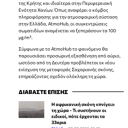
της Κρήτης και ιδιαίτερα στην Περιφερειακή
Ενότητα Χανίων. Όπως αναφέρει ο κόμβος
πληροφόρησης για την ατμοσφαιρική σύσταση
στην Ελλάδα, AtmoHub, οι συγκεντρώσεις
σωματιδίων αναμένεται να ξεπεράσουν τα 100
μg/m³.
Σύμφωνα με το AtmoHub το φαινόμενο θα
παρουσιάσει προσωρινή εξασθένηση από αύριο,
ωστόσο από τη Δευτέρα προβλέπεται εκ νέου
ενίσχυση της μεταφοράς Σαχαριανής σκόνης,
επηρεάζοντας σχεδόν ολόκληρη τη χώρα.
ΔΙΑΒΑΣΤΕ ΕΠΙΣΗΣ
Η αφρικανική σκόνη «πνίγει»
τη χώρα - Τι συστήνουν οι
ειδικοί, πότε έρχονται τα
33αρια