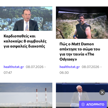
Καρδιοπαθείς και
καλοκαίρι: 8 συμβουλές
Πώς ο Matt Damon
για ασφαλείς διακοπές
απέκτησε το σώμα του
για την ταινία «The
Odyssey»
healthstat.gr
08.07.2026 -
healthstat.gr
08.07.2026 -
07:47
06:30
×
ΑΠΟΡΡΗΤΟ