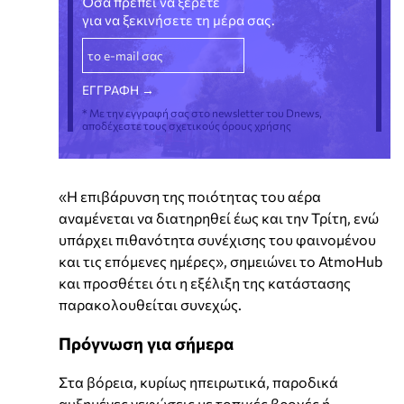
Όσα πρέπει να ξέρετε
για να ξεκινήσετε τη μέρα σας.
* Με την εγγραφή σας στο newsletter του Dnews,
αποδέχεστε τους σχετικούς όρους χρήσης
«Η επιβάρυνση της ποιότητας του αέρα
αναμένεται να διατηρηθεί έως και την Τρίτη, ενώ
υπάρχει πιθανότητα συνέχισης του φαινομένου
και τις επόμενες ημέρες», σημειώνει το AtmoHub
και προσθέτει ότι η εξέλιξη της κατάστασης
παρακολουθείται συνεχώς.
Πρόγνωση για σήμερα
Στα βόρεια, κυρίως ηπειρωτικά, παροδικά
αυξημένες νεφώσεις με τοπικές βροχές ή