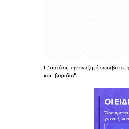
Γι’ αυτό ας μην αναζητά σωσίβια στ
και ''βαρίδια''.
ΟΙ ΕΙΔ
Όσα πρέπει 
για να ξεκι