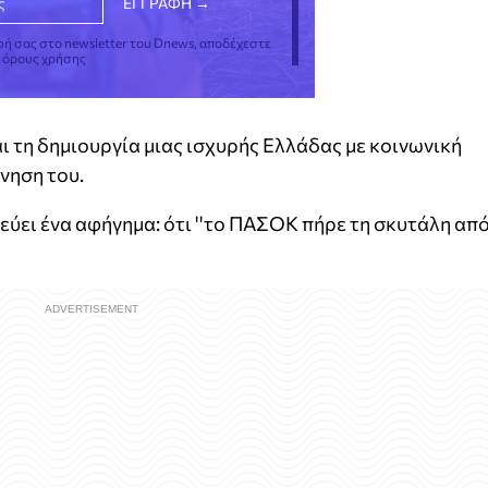
φή σας στο newsletter του Dnews, αποδέχεστε
ς όρους χρήσης
ι τη δημιουργία μιας ισχυρής Ελλάδας με κοινωνική
ρνηση του.
ύει ένα αφήγημα: ότι ''το ΠΑΣΟΚ πήρε τη σκυτάλη απ