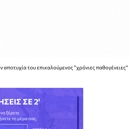
ην αποτυχία του επικαλούμενος ''χρόνιες παθογένειες''
ΗΣΕΙΣ ΣΕ 2'
να ξέρετε
νήσετε τη μέρα σας.