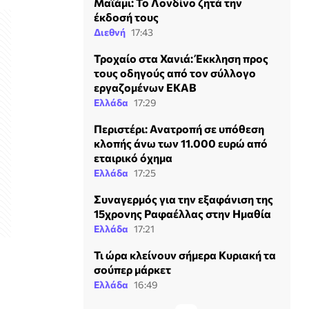
Μαϊάμι: Το Λονδίνο ζητά την
έκδοσή τους
Διεθνή
17:43
Τροχαίο στα Χανιά: Έκκληση προς
τους οδηγούς από τον σύλλογο
εργαζομένων ΕΚΑΒ
Ελλάδα
17:29
Περιστέρι: Ανατροπή σε υπόθεση
κλοπής άνω των 11.000 ευρώ από
εταιρικό όχημα
Ελλάδα
17:25
Συναγερμός για την εξαφάνιση της
15χρονης Ραφαέλλας στην Ημαθία
Ελλάδα
17:21
Τι ώρα κλείνουν σήμερα Κυριακή τα
σούπερ μάρκετ
Ελλάδα
16:49