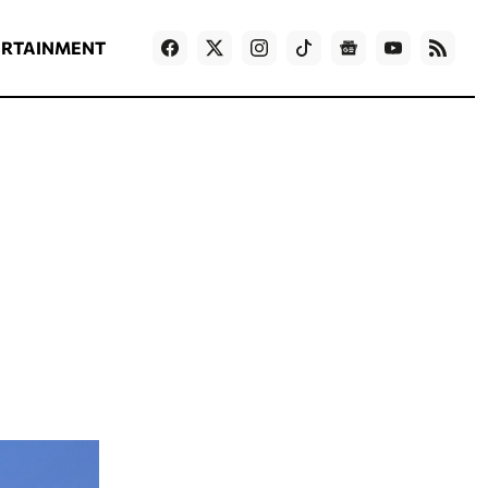
ΡΟΗ ΕΙΔΗΣΕΩΝ
T
NEWS IN ENGLISH
Games
ERTAINMENT