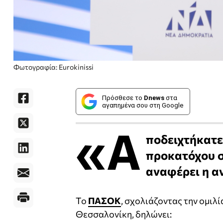
Φωτογραφία: Eurokinissi
Πρόσθεσε το
Dnews
στα
αγαπημένα σου στη Google
«Α
ποδειχτήκατε
προκατόχου 
αναφέρει η α
Το
ΠΑΣΟΚ
, σχολιάζοντας την ομι
Θεσσαλονίκη, δηλώνει: