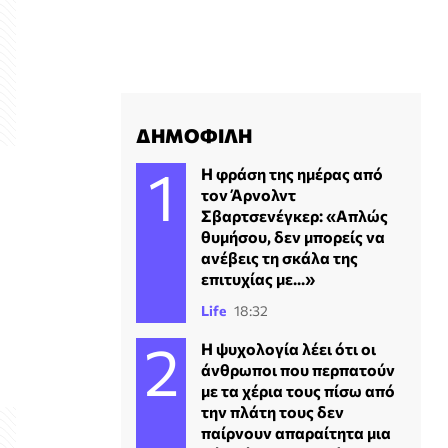
ΔΗΜΟΦΙΛΗ
Η φράση της ημέρας από
τον Άρνολντ
Σβαρτσενέγκερ: «Απλώς
θυμήσου, δεν μπορείς να
ανέβεις τη σκάλα της
επιτυχίας με...»
Life
18:32
Η ψυχολογία λέει ότι οι
άνθρωποι που περπατούν
με τα χέρια τους πίσω από
την πλάτη τους δεν
παίρνουν απαραίτητα μια