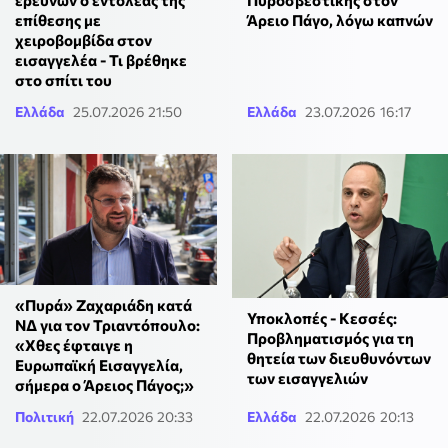
Πυροσβεστικής στον
επίθεσης με
Άρειο Πάγο, λόγω καπνών
χειροβομβίδα στον
εισαγγελέα - Τι βρέθηκε
στο σπίτι του
Ελλάδα
25.07.2026 21:50
Ελλάδα
23.07.2026 16:17
«Πυρά» Ζαχαριάδη κατά
Υποκλοπές - Κεσσές:
ΝΔ για τον Τριαντόπουλο:
Προβληματισμός για τη
«Χθες έφταιγε η
θητεία των διευθυνόντων
Ευρωπαϊκή Εισαγγελία,
των εισαγγελιών
σήμερα ο Άρειος Πάγος;»
Πολιτική
22.07.2026 20:33
Ελλάδα
22.07.2026 20:13