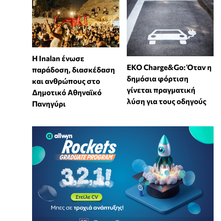
Η Inalan ένωσε
EKO Charge&Go: Όταν η
παράδοση, διασκέδαση
δημόσια φόρτιση
και ανθρώπους στο
γίνεται πραγματική
Δημοτικό Αθηναϊκό
λύση για τους οδηγούς
Πανηγύρι