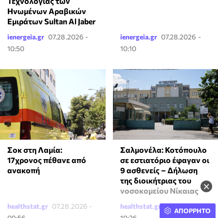
Τεχνολογίας των
Ηνωμένων Αραβικών
Εμιράτων Sultan Al Jaber
ienergeia.gr
07.28.2026 -
ienergeia.gr
07.28.2026 -
10:50
10:10
Σοκ στη Λαμία:
Σαλμονέλα: Κοτόπουλο
17χρονος πέθανε από
σε εστιατόριο έφαγαν οι
ανακοπή
9 ασθενείς – Δήλωση
της διοικήτριας του
×
νοσοκομείου Νίκαιας
healthstat.gr
07.28.2026 -
healthstat.gr
07.28.2026 -
ΑΠΟΡΡΗΤΟ
09:56
10:26