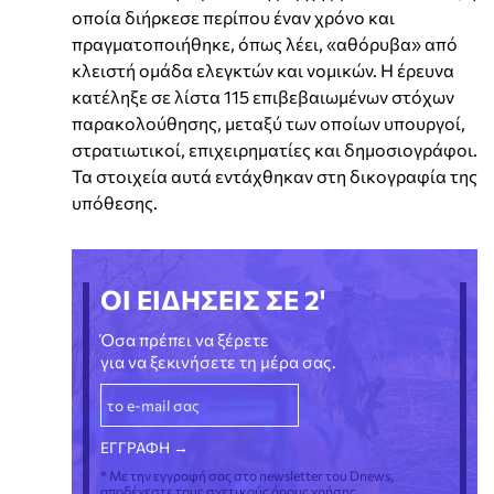
οποία διήρκεσε περίπου έναν χρόνο και
πραγματοποιήθηκε, όπως λέει, «αθόρυβα» από
κλειστή ομάδα ελεγκτών και νομικών. Η έρευνα
κατέληξε σε λίστα 115 επιβεβαιωμένων στόχων
παρακολούθησης, μεταξύ των οποίων υπουργοί,
στρατιωτικοί, επιχειρηματίες και δημοσιογράφοι.
Τα στοιχεία αυτά εντάχθηκαν στη δικογραφία της
υπόθεσης.
ΟΙ ΕΙΔΗΣΕΙΣ ΣΕ 2'
Όσα πρέπει να ξέρετε
για να ξεκινήσετε τη μέρα σας.
* Με την εγγραφή σας στο newsletter του Dnews,
αποδέχεστε τους σχετικούς όρους χρήσης