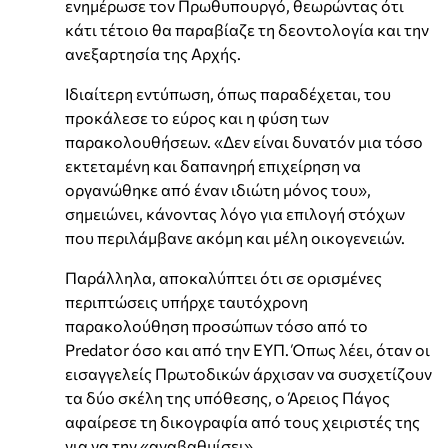
ενημέρωσε τον Πρωθυπουργό, θεωρώντας ότι
κάτι τέτοιο θα παραβίαζε τη δεοντολογία και την
ανεξαρτησία της Αρχής.
Ιδιαίτερη εντύπωση, όπως παραδέχεται, του
προκάλεσε το εύρος και η φύση των
παρακολουθήσεων. «Δεν είναι δυνατόν μια τόσο
εκτεταμένη και δαπανηρή επιχείρηση να
οργανώθηκε από έναν ιδιώτη μόνος του»,
σημειώνει, κάνοντας λόγο για επιλογή στόχων
που περιλάμβανε ακόμη και μέλη οικογενειών.
Παράλληλα, αποκαλύπτει ότι σε ορισμένες
περιπτώσεις υπήρχε ταυτόχρονη
παρακολούθηση προσώπων τόσο από το
Predator όσο και από την ΕΥΠ. Όπως λέει, όταν οι
εισαγγελείς Πρωτοδικών άρχισαν να συσχετίζουν
τα δύο σκέλη της υπόθεσης, ο Άρειος Πάγος
αφαίρεσε τη δικογραφία από τους χειριστές της
για να την «αναβαθμίσει».