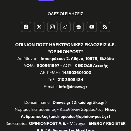
ΟΛΕΣ ΟΙ ΕΙΔΗΣΕΙΣ
ΟΠΙΝΙΟΝ ΠΟΣΤ ΗΛΕΚΤΡΟΝΙΚΕΣ ΕΚΔΟΣΕΙΣ Α.Ε.
"OPINIONPOST"
Διεύθυνση:
Ιπποκράτους 2, Αθήνα, 10679, Ελλάδα
ΑΦΜ:
800961697
- ΔΟΥ:
ΚΕΦΟΔΕ Αττικής
ΑΡ. ΓΕΜΗ:
145803601000
Τηλ:
210 3608484
E-mail:
info@dnews.gr
Domain name:
Dnews.gr (Dikaiologitika.gr)
Νόμιμος Εκπρόσωπος - Διευθύνων Σύμβουλος:
Νίκος
Ανδριόπουλος (andriopoulos@opinion-post.gr)
Ιδιοκτησία:
OPINIONPOST A.E.
- Μέτοχοι:
ENERGY REGISTER
Α.Ε. / Ανδριόπουλος Νικόλαος