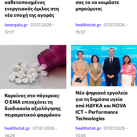
καθετοποιημένος
σας το να κοιμάστε
ενεργειακός όμιλος στη
μπρούμυτα;
νέα εποχή της αγοράς
ienergeia.gr
07.07.2026 -
healthstat.gr
07.07.2026 -
12:17
15:37
Νέο ψηφιακό εργαλείο
Καρκίνος στο πάγκρεας:
για τη δημόσια υγεία
Ο EMA επιταχύνει τη
από ΗΔΥΚΑ και NOVA
διαδικασία αξιολόγησης
ICT – Performance
πειραματικού φαρμάκου
Technologies
healthstat.gr
07.07.2026 -
healthstat.gr
07.07.2026 -
14:29
13:55