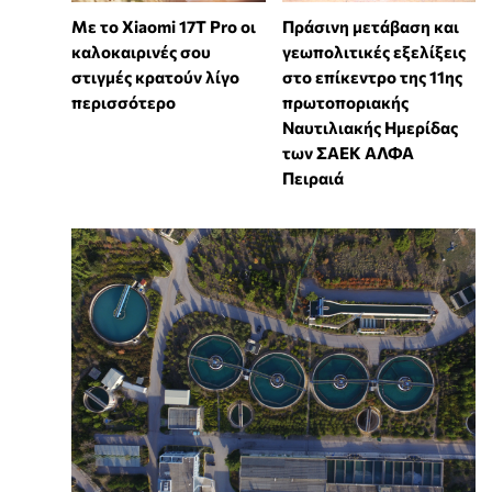
Με το Xiaomi 17T Pro οι
Πράσινη μετάβαση και
καλοκαιρινές σου
γεωπολιτικές εξελίξεις
στιγμές κρατούν λίγο
στο επίκεντρο της 11ης
περισσότερο
πρωτοποριακής
Ναυτιλιακής Ημερίδας
των ΣΑΕΚ ΑΛΦΑ
Πειραιά