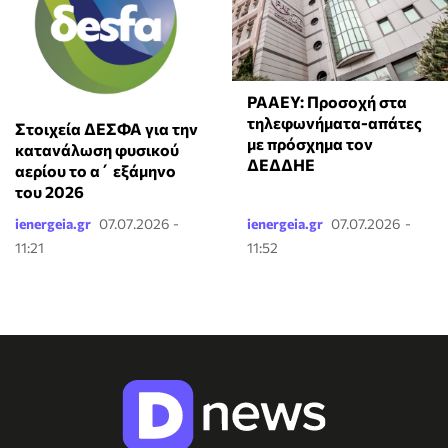
ΡΑΑΕΥ: Προσοχή στα
τηλεφωνήματα-απάτες
Στοιχεία ΔΕΣΦΑ για την
με πρόσχημα τον
κατανάλωση φυσικού
ΔΕΔΔΗΕ
αερίου το α΄ εξάμηνο
του 2026
ienergeia.gr
07.07.2026 -
ienergeia.gr
07.07.2026 -
11:21
11:52