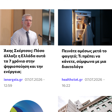
Άκης Σκέρτσος: Πόσο
Πεινάτε αμέσως μετά το
άλλαξε η Ελλάδα αυτά
φαγητό; Τι πρέπει να
τα 7 χρόνια στην
κάνετε, σύμφωνα με μια
ψηφιοποίηση και την
διαιτολόγο
ενέργεια;
ienergeia.gr
07.07.2026 -
healthstat.gr
07.07.2026 -
12:59
16:22