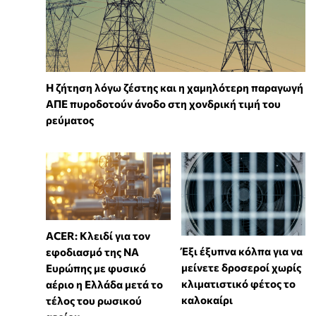
Η ζήτηση λόγω ζέστης και η χαμηλότερη παραγωγή
ΑΠΕ πυροδοτούν άνοδο στη χονδρική τιμή του
ρεύματος
ACER: Κλειδί για τον
Έξι έξυπνα κόλπα για να
εφοδιασμό της ΝΑ
μείνετε δροσεροί χωρίς
Ευρώπης με φυσικό
κλιματιστικό φέτος το
αέριο η Ελλάδα μετά το
καλοκαίρι
τέλος του ρωσικού