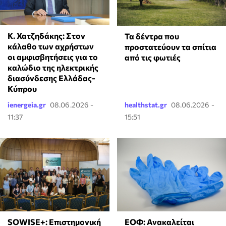
Κ. Χατζηδάκης: Στον
Τα δέντρα που
κάλαθο των αχρήστων
προστατεύουν τα σπίτια
οι αμφισβητήσεις για το
από τις φωτιές
καλώδιο της ηλεκτρικής
διασύνδεσης Ελλάδας-
Κύπρου
ienergeia.gr
08.06.2026 -
healthstat.gr
08.06.2026 -
11:37
15:51
SOWISE+: Επιστημονική
ΕΟΦ: Ανακαλείται