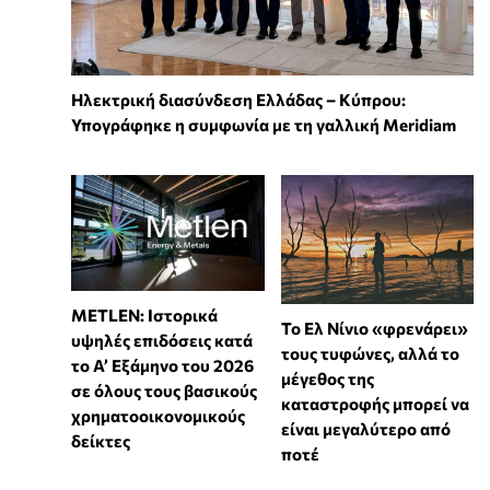
Ηλεκτρική διασύνδεση Ελλάδας – Κύπρου:
Υπογράφηκε η συμφωνία με τη γαλλική Meridiam
METLEN: Ιστορικά
Το Ελ Νίνιο «φρενάρει»
υψηλές επιδόσεις κατά
τους τυφώνες, αλλά το
το Α’ Εξάμηνο του 2026
μέγεθος της
σε όλους τους βασικούς
καταστροφής μπορεί να
χρηματοοικονομικούς
είναι μεγαλύτερο από
δείκτες
ποτέ