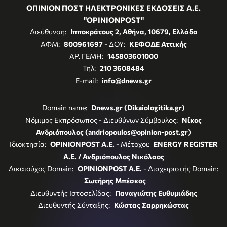
ΟΠΙΝΙΟΝ ΠΟΣΤ ΗΛΕΚΤΡΟΝΙΚΕΣ ΕΚΔΟΣΕΙΣ Α.Ε.
"OPINIONPOST"
Διεύθυνση:
Ιπποκράτους 2, Αθήνα, 10679, Ελλάδα
ΑΦΜ:
800961697
- ΔΟΥ:
ΚΕΦΟΔΕ Αττικής
ΑΡ. ΓΕΜΗ:
145803601000
Τηλ:
210 3608484
E-mail:
info@dnews.gr
Domain name:
Dnews.gr (Dikaiologitika.gr)
Νόμιμος Εκπρόσωπος - Διευθύνων Σύμβουλος:
Νίκος
Ανδριόπουλος (andriopoulos@opinion-post.gr)
Ιδιοκτησία:
OPINIONPOST A.E.
- Μέτοχοι:
ENERGY REGISTER
Α.Ε. / Ανδριόπουλος Νικόλαος
Δικαιούχος Domain:
OPINIONPOST A.E.
- Διαχειριστής Domain:
Σωτήρης Μπέσκος
Διευθυντής Ιστοσελίδας:
Παναγιώτης Ευθυμιάδης
Διευθυντής Σύνταξης:
Κώστας Σαρρηκώστας