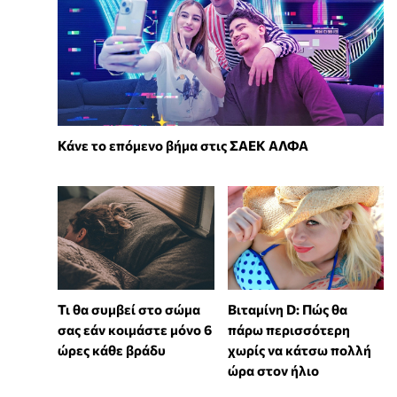
Κάνε το επόμενο βήμα στις ΣΑΕΚ ΑΛΦΑ
Τι θα συμβεί στο σώμα
Βιταμίνη D: Πώς θα
σας εάν κοιμάστε μόνο 6
πάρω περισσότερη
ώρες κάθε βράδυ
χωρίς να κάτσω πολλή
ώρα στον ήλιο