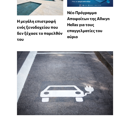
Νέο Πρόγραμμα
Αποφοίτων της Allwyn
Η μεγάλη επιστροφή
Hellas για τους
ενός ξενοδοχείου που
επαγγελματίες του
δεν ξέχασε το παρελθόν
αύριο
του