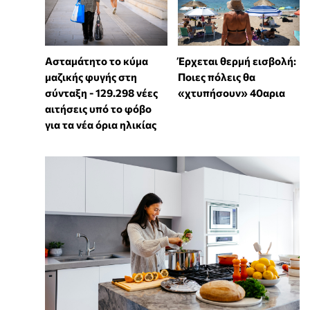
Ασταμάτητο το κύμα
Έρχεται θερμή εισβολή:
μαζικής φυγής στη
Ποιες πόλεις θα
σύνταξη - 129.298 νέες
«χτυπήσουν» 40αρια
αιτήσεις υπό το φόβο
για τα νέα όρια ηλικίας