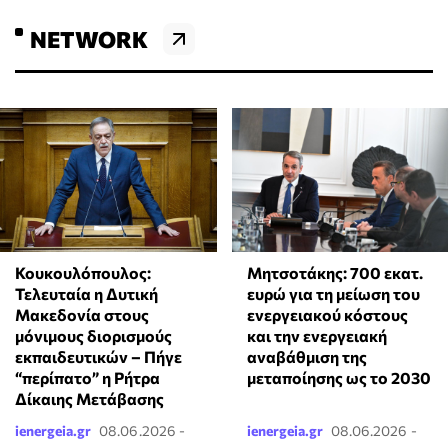
NETWORK
Κουκουλόπουλος:
Μητσοτάκης: 700 εκατ.
Τελευταία η Δυτική
ευρώ για τη μείωση του
Μακεδονία στους
ενεργειακού κόστους
μόνιμους διορισμούς
και την ενεργειακή
εκπαιδευτικών – Πήγε
αναβάθμιση της
“περίπατο” η Ρήτρα
μεταποίησης ως το 2030
Δίκαιης Μετάβασης
ienergeia.gr
08.06.2026 -
ienergeia.gr
08.06.2026 -