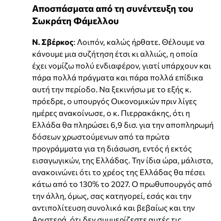
Αποσπάσματα από τη συνέντευξη του
Σωκράτη Φάμελλου
Ν. Σβέρκος
: Λοιπόν, καλώς ήρθατε. Θέλουμε να
κάνουμε μια συζήτηση έτσι κι αλλιώς, η οποία
έχει νομίζω πολύ ενδιαφέρον, γιατί υπάρχουν και
πάρα πολλά πράγματα και πάρα πολλά επίδικα
αυτή την περίοδο. Να ξεκινήσω με το εξής κ.
πρόεδρε, ο υπουργός Οικονομικών πριν λίγες
ημέρες ανακοίνωσε, ο κ. Πιερρακάκης, ότι η
Ελλάδα θα πληρώσει 6,9 δισ. για την αποπληρωμή
δόσεων χρωστούμενων από τα πρώτα
προγράμματα για τη διάσωση, εντός ή εκτός
εισαγωγικών, της Ελλάδας. Την ίδια ώρα, μάλιστα,
ανακοινώνει ότι το χρέος της Ελλάδας θα πέσει
κάτω από το 130% το 2027. Ο πρωθυπουργός από
την άλλη, όμως, σας κατηγορεί, εσάς και την
αντιπολίτευση συνολικά και βεβαίως και την
Αριστερά, ότι δεν συμμερίζεστε αυτές τις