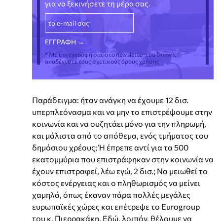
για να ξεκινήσετε τη μέρα σας.
* Με την εγγραφή σας στο newsletter του Dnews,
αποδέχεστε τους σχετικούς όρους χρήσης
Παράδειγμα: ήταν ανάγκη να έχουμε 12 δισ.
υπερπλεόνασμα και να μην το επιστρέψουμε στην
κοινωνία και να συζητάει μόνο για την πληρωμή,
και μάλιστα από το απόθεμα, ενός τμήματος του
δημόσιου χρέους; Ή έπρεπε αντί για τα 500
εκατομμύρια που επιστράφηκαν στην κοινωνία να
έχουν επιστραφεί, λέω εγώ, 2 δισ.; Να μειωθεί το
κόστος ενέργειας και ο πληθωρισμός να μείνει
χαμηλά, όπως έκαναν πάρα πολλές μεγάλες
ευρωπαϊκές χώρες και επέτρεψε το Eurogroup
του κ. Πιερρακάκη. Εδώ, λοιπόν, θέλουμε να