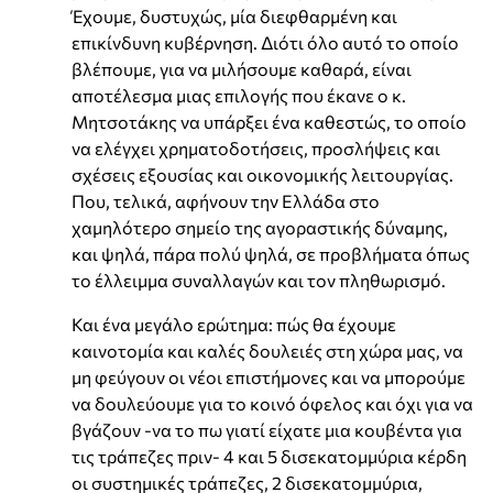
Έχουμε, δυστυχώς, μία διεφθαρμένη και
επικίνδυνη κυβέρνηση. Διότι όλο αυτό το οποίο
βλέπουμε, για να μιλήσουμε καθαρά, είναι
αποτέλεσμα μιας επιλογής που έκανε ο κ.
Μητσοτάκης να υπάρξει ένα καθεστώς, το οποίο
να ελέγχει χρηματοδοτήσεις, προσλήψεις και
σχέσεις εξουσίας και οικονομικής λειτουργίας.
Που, τελικά, αφήνουν την Ελλάδα στο
χαμηλότερο σημείο της αγοραστικής δύναμης,
και ψηλά, πάρα πολύ ψηλά, σε προβλήματα όπως
το έλλειμμα συναλλαγών και τον πληθωρισμό.
Και ένα μεγάλο ερώτημα: πώς θα έχουμε
καινοτομία και καλές δουλειές στη χώρα μας, να
μη φεύγουν οι νέοι επιστήμονες και να μπορούμε
να δουλεύουμε για το κοινό όφελος και όχι για να
βγάζουν -να το πω γιατί είχατε μια κουβέντα για
τις τράπεζες πριν- 4 και 5 δισεκατομμύρια κέρδη
οι συστημικές τράπεζες, 2 δισεκατομμύρια,