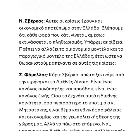
Ν. Σβέρκος
: Αυτές οι κρίσεις έχουν και
οικονομικό αποτύπωμα στην Ελλάδα. Βλέπουμε
ότι κάθε φορά που κάτι γίνεται, αμέσως
εκτινάσσεται ο πληθωρισμός. Υπάρχει ακρίβεια.
Πρέπει να αλλάξει το οικονομικό μοντέλο και το
παραγωγικό μοντέλο της Ελλάδας, έτσι ώστε να
θωρακιστούμε απέναντι σε αυτές τις κρίσεις;
Σ. Φάμελλος
: Κύριε Σβέρκο, πρώτα ξεκινάμε από
την ειρήνη και το Διεθνές Δίκαιο. Είναι ένας
κανόνας συνύπαρξης και προόδου, είναι ένας
κανόνας ζωής. Όσο το ξεχνάει αυτό η διεθνής
κοινότητα, όσο περισσότερο το υποτιμά ο κ.
Μητσοτάκης, είναι θέμα και εθνικής ασφάλειας
και οικονομίας και της γεωπολιτικής θέσης της
χώρας μας. Αλλά να πάω στο επόμενο. Ναι,
υπάρχουν και διεθνείς κρίσεις που πολλές φορές