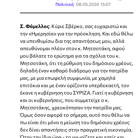
Πολιτική
08.05.2026 15:07
Σ. Φάμελλος
: Κύριε Σβέρκο, σας ευχαριστώ και
την «Ημερησία» για την πρόσκληση. Και εδώ θέλω
να υπενθυμίσω δια της απαντήσεως μου, αλλά
απευθύνομαι πλέον στον κ. Μητσοτάκη, αφού
μου βάλατε το ερώτημα για τα σχόλια του κ.
Μητσοτάκη, ότι τη ρύθμιση του δημόσιου χρέους,
δηλαδή έναν καθαρό διάδρομο για την πατρίδα
μας, με μια επωφελή συμφωνία, με χαμηλά
επιτόκια και με έναν ορίζοντα υπερδεκαετή, τον
έκανε η κυβέρνηση του ΣΥΡΙΖΑ. Γιατί η κυβέρνηση
και οι κυβερνήσεις, που συμμετείχε ο κ.
Μητσοτάκης, χρεοκόπησαν την πατρίδα μας.
Όμως όσον αφορά το σήμερα, αυτό που θέλω να
πω είναι ότι μόνο η μείωση του δημόσιου χρέους
δεν δίνει απαντήσεις στην πραγματική οικονομία.
Όταν την ίδια ώρα - το γνωρίζετε και εσείς και