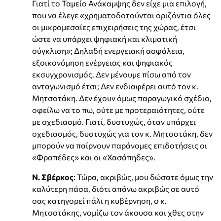
Γιατί το Ταμείο Ανάκαμψης δεν είχε μια επιλογή,
που να έλεγε «χρηματοδοτούνται οριζόντια όλες
οι μικρομεσαίες επιχειρήσεις της χώρας, έτσι
ώστε να υπάρχει ψηφιακή και κλιματική
σύγκλιση»; Δηλαδή ενεργειακή ασφάλεια,
εξοικονόμηση ενέργειας και ψηφιακός
εκσυγχρονισμός. Δεν μένουμε πίσω από τον
ανταγωνισμό έτσι; Δεν ενδιαφέρει αυτό τον κ.
Μητσοτάκη. Δεν έχουν όμως παραγωγικό σχέδιο,
οφείλω να το πω, ούτε με προτεραιότητες, ούτε
με σχεδιασμό. Γιατί, δυστυχώς, όταν υπάρχει
σχεδιασμός, δυστυχώς για τον κ. Μητσοτάκη, δεν
μπορούν να παίρνουν παράνομες επιδοτήσεις οι
«Φραπέδες» και οι «Χασάπηδες».
Ν. Σβέρκος
: Τώρα, ακριβώς, μου δώσατε όμως την
καλύτερη πάσα, διότι απάνω ακριβώς σε αυτό
σας κατηγορεί πάλι η κυβέρνηση, ο κ.
Μητσοτάκης, νομίζω τον άκουσα και χθες στην