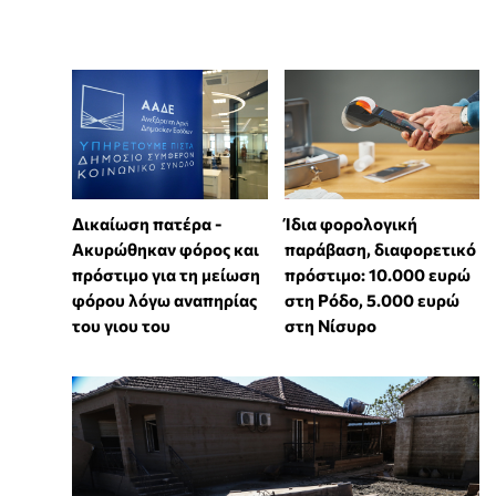
από τον πρωθυπουργό
14:54:02
Επίθεση στην Κωνσταντοπούλου έκανε ο
πρωθυπουργός κατά την δευτερολογία του.
«Συντηρείτε την ένταση στη δίκη των Τεμπών
για να αποκομίσετε πολιτικά οφέλη, σας
έχουν απομονώσει ακόμα και οι συγγενείς».
Δικαίωση πατέρα -
Ίδια φορολογική
Ακυρώθηκαν φόρος και
παράβαση, διαφορετικό
πρόστιμο για τη μείωση
πρόστιμο: 10.000 ευρώ
φόρου λόγω αναπηρίας
στη Ρόδο, 5.000 ευρώ
του γιου του
στη Νίσυρο
Στο βήμα για την δευτερολογία του
ο πρωθυπουργός
14:52:23
Ξεκίνησε η δευτερολογία του Κυριάκου
Μητσοτάκη.