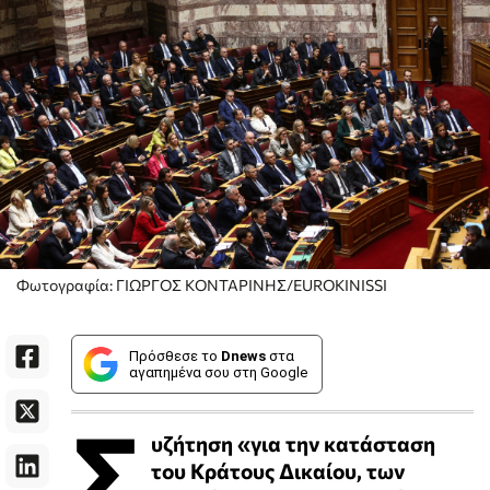
Φωτογραφία: ΓΙΩΡΓΟΣ ΚΟΝΤΑΡΙΝΗΣ/EUROKINISSI
Πρόσθεσε το
Dnews
στα
αγαπημένα σου στη Google
Σ
υζήτηση «για την κατάσταση
του Κράτους Δικαίου, των