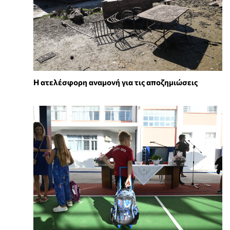
Κωνσταντοπούλου: Όλος ο κόσμος
πώς παρεμβαίνετε στη Δικαιοσύνη
Η ατελέσφορη αναμονή για τις αποζημιώσεις
14:50:17
«Δεν καταλαβαίνετε ότι βλέπει όλος ο
κόσμος πώς παρεμβαίνετε στη Δικαιοσύνη»,
είπε η Ζωή Κωνσταντοπούλου απευθυνόμενη
στον πρωθυπουργό.
Κρατώντας ένα χαρτί, είπε: «Ξέρετε τι είναι
αυτό; Το 1/5 από την απόφαση του δικαστή
για τις υποκλοπές»
«Το 1/4 θέλετε;», είπε απαντώντας σε σχόλιο.