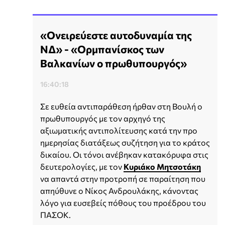
«Ονειρεύεστε αυτοδυναμία της
ΝΔ» - «Ορμπανίσκος των
Βαλκανίων ο πρωθυπουργός»
16:40:18
Σε ευθεία αντιπαράθεση ήρθαν στη Βουλή ο
πρωθυπουργός με τον αρχηγό της
αξιωματικής αντιπολίτευσης κατά την προ
ημερησίας διατάξεως συζήτηση για το κράτος
δικαίου. Οι τόνοι ανέβηκαν κατακόρυφα στις
δευτερολογίες, με τον
Κυριάκο Μητσοτάκη
να απαντά στην προτροπή σε παραίτηση που
απηύθυνε ο Νίκος Ανδρουλάκης, κάνοντας
λόγο για ευσεβείς πόθους του προέδρου του
ΠΑΣΟΚ.