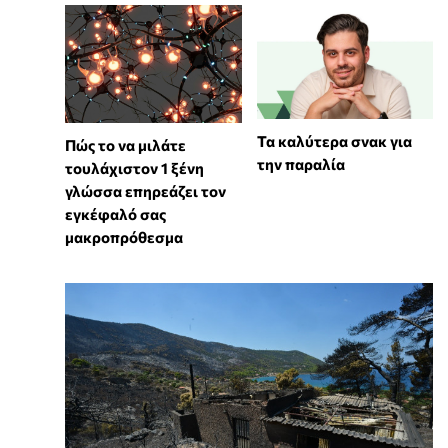
Προσαγωγή τεσσάρων γυναικών
στη Βουλή
14:39:18
Τα καλύτερα σνακ για
⁠Πώς το να μιλάτε
την παραλία
τουλάχιστον 1 ξένη
«Είναι λυπηρό ότι αυτή την ημέρα στη Βουλή
γλώσσα επηρεάζει τον
πραγματοποιήθηκαν συλλήψεις και
εγκέφαλό σας
προσαγωγές τεσσαρών νεαρών κοριστιών και
μακροπρόθεσμα
μία φωτογράφου. Αστυνομικοί δυνάμεις τις
μεταχειρίστηκαν ως κακοποιούς», τόνισε η
Ζωή Κωνσταντοπούλου.
Error loading embed