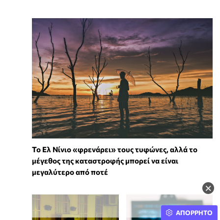
Κωνσταντοπούλου: Από τις πιο
άθλιες πρωθυπουργικές ομιλίες
14:26:12
«Παρακολουθήσαμε μία από τις άθλιες,
ηθικά πρωθυπουργικές ομιλίες. Είναι όμως
από τις τελευταίες του οπότε μπορούμε να
κατανοήσουμε την ηθική πάνω από όλα
αθλιότητα», είπε αρχικά η επικεφαλής της
Πλεύσης Ελευθερίας, Ζωή
Κωνσταντοπούλου.
Το Ελ Νίνιο «φρενάρει» τους τυφώνες, αλλά το
μέγεθος της καταστροφής μπορεί να είναι
μεγαλύτερο από ποτέ
×
Στο βήμα η Ζωή
Κωνσταντοπούλου
ΑΠΟΡΡΗΤΟ