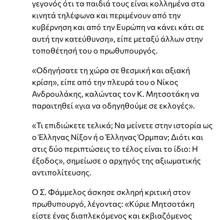
γεγονός ότι τα παιδιά τους είναι κολλημένα στα
κινητά τηλέφωνα και περιμένουν από την
κυβέρνηση και από την Ευρώπη να κάνει κάτι σε
αυτή την κατεύθυνση», είπε μεταξύ άλλων στην
τοποθέτησή του ο πρωθυπουργός.
«
Οδηγήσατε τη χώρα σε θεσμική και αξιακή
κρίση», είπε από την πλευρά του ο Νίκος
Ανδρουλάκης, καλώντας τον Κ. Μητσοτάκη να
παραιτηθεί «για να οδηγηθούμε σε εκλογές».
«Τι επιδιώκετε τελικά; Να μείνετε στην ιστορία ως
ο Έλληνας Νίξον ή ο Έλληνας Όρμπαν; Διότι και
στις δύο περιπτώσεις το τέλος είναι το ίδιο: Η
έξοδος», σημείωσε ο αρχηγός της αξιωματικής
αντιπολίτευσης.
Ο Σ. Φάμμελος άσκησε σκληρή κριτική στον
πρωθυπουργό, λέγοντας: «
Κύριε Μητσοτάκη
είστε ένας διαπλεκόμενος και εκβιαζόμενος