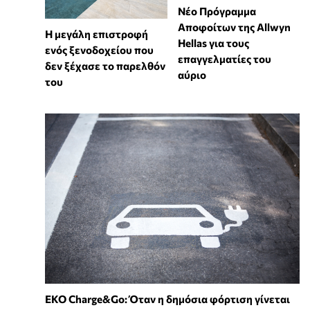
Νέο Πρόγραμμα
Αποφοίτων της Allwyn
Η μεγάλη επιστροφή
Hellas για τους
ενός ξενοδοχείου που
επαγγελματίες του
δεν ξέχασε το παρελθόν
αύριο
του
EKO Charge&Go: Όταν η δημόσια φόρτιση γίνεται