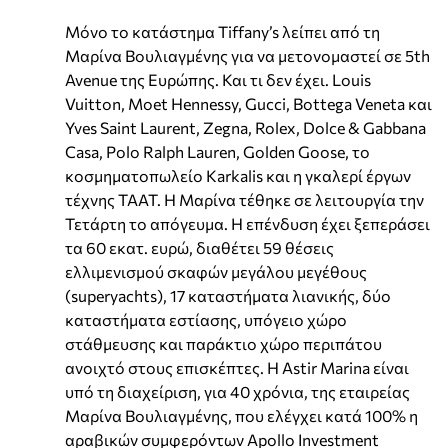
Μόνο το κατάστημα Tiffany’s λείπει από τη
Μαρίνα Βουλιαγμένης για να μετονομαστεί σε 5th
Avenue της Ευρώπης. Και τι δεν έχει. Louis
Vuitton, Moet Hennessy, Gucci, Bottega Veneta και
Yves Saint Laurent, Zegna, Rolex, Dolce & Gabbana
Casa, Polo Ralph Lauren, Golden Goose, το
κοσµηµατοπωλείο Karkalis και η γκαλερί έργων
τέχνης ΤΑΑΤ. Η Μαρίνα τέθηκε σε λειτουργία την
Τετάρτη το απόγευµα. Η επένδυση έχει ξεπεράσει
τα 60 εκατ. ευρώ, διαθέτει 59 θέσεις
ελλιµενισµού σκαφών µεγάλου µεγέθους
(superyachts), 17 καταστήµατα λιανικής, δύο
καταστήµατα εστίασης, υπόγειο χώρο
στάθµευσης και παράκτιο χώρο περιπάτου
ανοιχτό στους επισκέπτες. Η Astir Marina είναι
υπό τη διαχείριση, για 40 χρόνια, της εταιρείας
Μαρίνα Βουλιαγµένης, που ελέγχει κατά 100% η
αραβικών συµφερόντων Apollo Investment