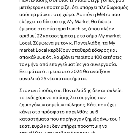
μετέφεραν υποστηρίζει ότι υπάρχει πληθωρισμός
σούπερ μάρκετ στη χώρα. Λοιπόν η Metro που
ελέγχει το δίκτυο της My Market θα δώσει
έμφαση στο σύστημα franchise, όπου πλέον
αριθμεί 22 καταστήματα με το σήμα My market
Local. Σύμφωνα με τον κ. Παντελιάδη, τα My
market Local κερδίζουν σταθερά έδαφος και
αποκάλυψε ότι λαμβάνει περίπου 100 αιτήσεις
τον μήνα από επαγγελματίες για συνεργασία.
Εκτιμάται ότι μέσα στο 2024 θα ανοίξουν
συνολικά 25 νέα καταστήματα.
Στον αντίποδα, ο κ. Παντελιάδης δεν αποκλείει
το ενδεχόμενο παύσης λειτουργίας των
ζημιογόνων σημείων πώλησης. Κάτι που έχει
κάνει στο πρόσφατο παρελθόν, με 6
καταστήματα που παρήγαγαν ζημιές άνω του 1
εκατ. ευρώ και δεν υπήρχε προοπτική να
επανέλθουν σε κερδοφόρα τροχιά.