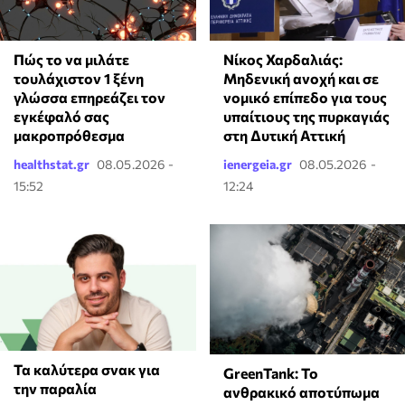
⁠Πώς το να μιλάτε
Νίκος Χαρδαλιάς:
τουλάχιστον 1 ξένη
Μηδενική ανοχή και σε
γλώσσα επηρεάζει τον
νομικό επίπεδο για τους
εγκέφαλό σας
υπαίτιους της πυρκαγιάς
μακροπρόθεσμα
στη Δυτική Αττική
healthstat.gr
08.05.2026 -
ienergeia.gr
08.05.2026 -
15:52
12:24
Τα καλύτερα σνακ για
GreenTank: Το
την παραλία
ανθρακικό αποτύπωμα