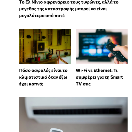
Το Ελ Νίνιο «φρενάρει» τους τυφώνες, αλλά το
μέγεθος της καταστροφής μπορεί να είναι
μεγαλύτερο από ποτέ
Wi-Fi vs Ethernet: Τι
Πόσο ασφαλές είναι το
συμφέρει για τη Smart
κλιματιστικό όταν έξω
TV σας
έχει καπνό;