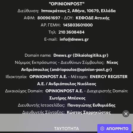
"OPINIONPOST"
Διεύθυνση:
Ιπποκράτους 2, Αθήνα, 10679, Ελλάδα
ΑΦΜ:
800961697
- ΔΟΥ:
ΚΕΦΟΔΕ Αττικής
ΑΡ. ΓΕΜΗ:
145803601000
Τηλ:
210 3608484
E-mail:
info@dnews.gr
Domain name:
Dnews.gr (Dikaiologitika.gr)
Νόμιμος Εκπρόσωπος - Διευθύνων Σύμβουλος:
Νίκος
Ανδριόπουλος (andriopoulos@opinion-post.gr)
Ιδιοκτησία:
OPINIONPOST A.E.
- Μέτοχοι:
ENERGY REGISTER
Α.Ε. / Ανδριόπουλος Νικόλαος
Δικαιούχος Domain:
OPINIONPOST A.E.
- Διαχειριστής Domain:
Σωτήρης Μπέσκος
Διευθυντής Ιστοσελίδας:
Παναγιώτης Ευθυμιάδης
Διευθυντής Σύνταξης:
Κώστας Σαρρηκώστας
×
ΤΑΥΤΟΤΗΤΑ
ΑΠΟΡΡΗΤΟ