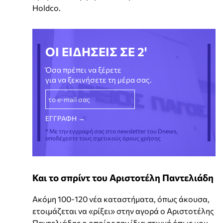
Holdco.
ΟΙ ΕΙΔΗΣΕΙΣ ΣΕ 2'
Όσα πρέπει να ξέρετε
για να ξεκινήσετε τη μέρα σας.
* Με την εγγραφή σας στο newsletter του Dnews,
αποδέχεστε τους σχετικούς όρους χρήσης
Και το σπρίντ του Αριστοτέλη Παντελιάδη
Ακόμη 100-120 νέα καταστήματα, όπως άκουσα,
ετοιμάζεται να «ρίξει» στην αγορά ο Αριστοτέλης
Παντελιάδης ο οποίος την ίδια στιγμή όπως μου