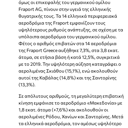
όμως οι επικεφαλής του γερμανικού ομίλου
Fraport AG, πίνουν στην υγειά της ελληνικής
θυγατρικής τους. Τα 14 ελληνικά περιφερειακά
αεροδρόμια της Fraport εμφανίζουν τους
υψηλότερους ρυθμούς ανάπτυξης, σε σχέση με τα
υπόλοιπα αεροδρόμια του γερμανικού ομίλου.
Φέτος ο αριθµός επιβατών στα 14 αεροδρόµια
της Fraport Greece αυξήθηκε 7,3%, στα 3,8 εκατ.
άτοµα, σε ετήσια βάση ή κατά 12,5%, συγκριτικά
µε το 2019. Την υψηλότερη αύξηση καταγράφει ο
αερολιµένας Σκιάθου (15,1%), ενώ ακολουθούν
αυτοί της Καβάλας (14,8%) και της Σαντορίνης
(13,3%).
Σε απόλυτους αριθµούς, τη µεγαλύτερη επιβατική
κίνηση εµφάνισε το αεροδρόµιο «Μακεδονία» µε
1,8 εκατ. άτοµα (+7,6%) και ακολουθούν οι
αερολιµένες Ρόδου, Χανίων και Σαντορίνης. Μετά
τα ελληνικά αεροδρόµια, τον αµέσως υψηλότερο