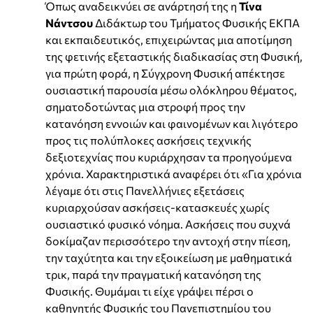
Όπως αναδεικνύει σε ανάρτησή της η
Τίνα
Νάντσου
Διδάκτωρ του Τμήματος Φυσικής ΕΚΠΑ
και εκπαιδευτικός, επιχειρώντας μια αποτίμηση
της φετινής εξεταστικής διαδικασίας στη Φυσική,
για πρώτη φορά, η Σύγχρονη Φυσική απέκτησε
ουσιαστική παρουσία μέσω ολόκληρου θέματος,
σηματοδοτώντας μια στροφή προς την
κατανόηση εννοιών και φαινομένων και λιγότερο
προς τις πολύπλοκες ασκήσεις τεχνικής
δεξιοτεχνίας που κυριάρχησαν τα προηγούμενα
χρόνια. Χαρακτηριστικά αναφέρει ότι «Για χρόνια
λέγαμε ότι στις Πανελλήνιες εξετάσεις
κυριαρχούσαν ασκήσεις-κατασκευές χωρίς
ουσιαστικό φυσικό νόημα. Ασκήσεις που συχνά
δοκίμαζαν περισσότερο την αντοχή στην πίεση,
την ταχύτητα και την εξοικείωση με μαθηματικά
τρικ, παρά την πραγματική κατανόηση της
Φυσικής. Θυμάμαι τι είχε γράψει πέρσι ο
καθηγητής Φυσικής του Πανεπιστημίου του