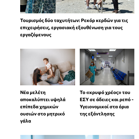
Τουρισμός δύο ταχυτήτων: Ρεκόρ κερδών για τις
επιχειρήσεις, εργασιακή εξουθένωση για τους
εργαζόμενους
Νέα μελέτη
Το «κρυφό χρέος» του
αποκαλύπτει υψηλά
ΕΣΥ σε άδειες και ρεπό -
επίπεδα χημικών
Υγειονομικοί στα όρια
ουσιών στο μητρικό
της εξάντλησης
γάλα