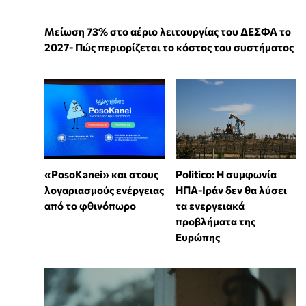
Μείωση 73% στο αέριο λειτουργίας του ΔΕΣΦΑ το
2027- Πώς περιορίζεται το κόστος του συστήματος
«PosoKanei» και στους
Politico: Η συμφωνία
λογαριασμούς ενέργειας
ΗΠΑ-Ιράν δεν θα λύσει
από το φθινόπωρο
τα ενεργειακά
προβλήματα της
Ευρώπης