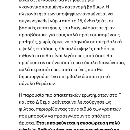
«κανονικοποιημένη» κατανομή βαθμών. Η
πλειονότητα των υποψηφίων αναμένεται να
συγκεντρωθεί γύρω από το 15, ένδειξη ότι οι
βασικές απαιτήσεις του διαγωνίσματος ήταν
προσβάσιμες για τους καλά προετοιμασμένους
μαθητές, χωρίς όμως να οδηγούν σε υπερβολικά
υψηλές επιδόσεις. Οι πολύ υψηλές επιδόσεις
πιθανότατα θα είναι λιγότερες από όσες θα
προέκυπταν σε ένα ιδιαίτερα εύκολο διαγώνισμα,
αλλά περισσότερες από εκείνες που θα
δημιουργούσε ένα υπερβολικά απαιτητικό
σύνολο θεμάτων.
Η παρουσία πιο απαιτητικών ερωτημάτων στο Γ
και στο Δ θέμα φαίνεται να λειτούργησε ως
φίλτρο, περιορίζοντας τον αριθμό των γραπτών
που μπορούν να προσεγγίσουν το απόλυτο
άριστα.
Έτσι αποφεύγεται η συσσώρευση πολύ
υψηλών βαθμών όσο και η γενικευμένη πτώση