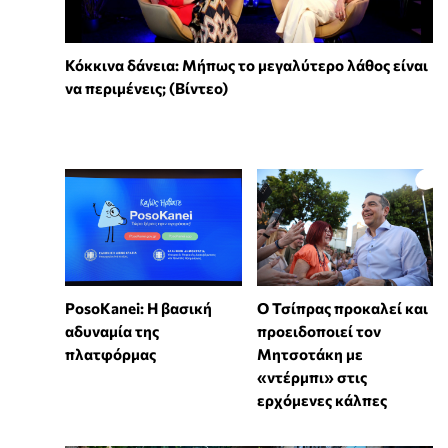
Κόκκινα δάνεια: Μήπως το μεγαλύτερο λάθος είναι
να περιμένεις; (Βίντεο)
PosoKanei: Η βασική
Ο Τσίπρας προκαλεί και
αδυναμία της
προειδοποιεί τον
πλατφόρμας
Μητσοτάκη με
«ντέρμπι» στις
ερχόμενες κάλπες